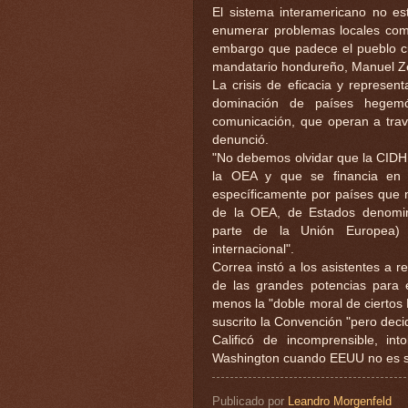
El sistema interamericano no est
enumerar problemas locales como
embargo que padece el pueblo cu
mandatario hondureño, Manuel Z
La crisis de eficacia y represen
dominación de países hegemón
comunicación, que operan a tra
denunció.
"No debemos olvidar que la CIDH 
la OEA y que se financia en 
específicamente por países que 
de la OEA, de Estados denomin
parte de la Unión Europea)
internacional".
Correa instó a los asistentes a re
de las grandes potencias para
menos la "doble moral de cierto
suscrito la Convención "pero deci
Calificó de incomprensible, i
Washington cuando EEUU no es si
Publicado por
Leandro Morgenfeld