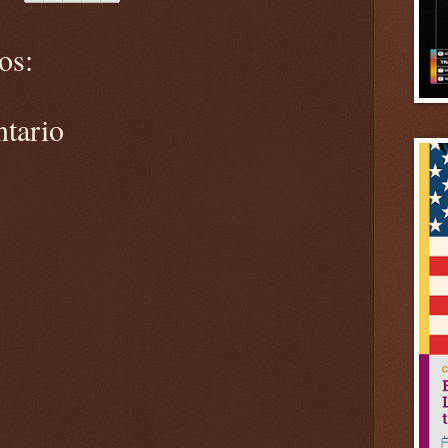
os:
ntario