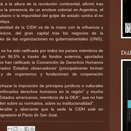
á a la altura de la revolución continental, afirmó tras
 la presencia de un enclave colonial en Argentina, el
bano o la impunidad del golpe de estado contra el ex
elaya.
tatividad de la CIDH va de la mano con la influencia y
icos, del gran capital tras los negocios de la
vés de las organizaciones no gubernamentales (ONG),
no ha sido ratificada por todos los países miembros de
Diá
un 96,5% a través de fondos externos, aportados
no han ratificado la Convención de Derechos Humanos
ados 'Estados observadores' (principalmente forman
 y de organismos y fundaciones de cooperación
chazar la imposición de principios jurídicos o culturales
 enfocarlos derechos humanos en la región" y mucho
s Estados americanos, miembros de la OEA", que no han
den sobre su normativa, sobre su institucionalidad".
ntolerable y aberrante que la sede la CIDH esté en
gnatario el Pacto de San José.