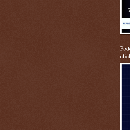
Podc
clic