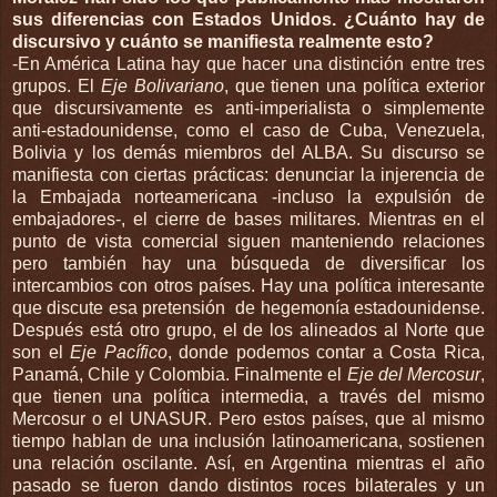
sus diferencias con Estados Unidos. ¿Cuánto hay de
discursivo y cuánto se manifiesta realmente esto?
-En América Latina hay que hacer una distinción entre tres
grupos. El
Eje Bolivariano
, que tienen una política exterior
que discursivamente es anti-imperialista o simplemente
anti-estadounidense, como el caso de Cuba, Venezuela,
Bolivia y los demás miembros del ALBA. Su discurso se
manifiesta con ciertas prácticas: denunciar la injerencia de
la Embajada norteamericana -incluso la expulsión de
embajadores-, el cierre de bases militares. Mientras en el
punto de vista comercial siguen manteniendo relaciones
pero también hay una búsqueda de diversificar los
intercambios con otros países. Hay una política interesante
que discute esa pretensión de hegemonía estadounidense.
Después está otro grupo, el de los alineados al Norte que
son el
Eje Pacífico
, donde podemos contar a Costa Rica,
Panamá, Chile y Colombia. Finalmente el
Eje del Mercosur
,
que tienen una política intermedia, a través del mismo
Mercosur o el UNASUR. Pero estos países, que al mismo
tiempo hablan de una inclusión latinoamericana, sostienen
una relación oscilante. Así, en Argentina mientras el año
pasado se fueron dando distintos roces bilaterales y un