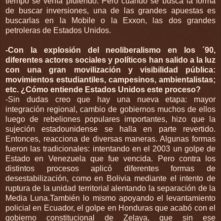
tiempo se venía pidiendo. Pero cuando se busca la forma
de buscar inversiones, una de las grandes apuestas es
buscarlas en la Mobile o la Exxon, las dos grandes
petroleras de Estados Unidos.
-Con la explosión del neoliberalismo en los ´90,
diferentes actores sociales y políticos han salido a la luz
con una gran movilización y visibilidad pública:
movimientos estudiantiles, campesinos, ambientalistas;
etc. ¿Cómo entiende Estados Unidos este proceso?
-Sin dudas creo que hay una nueva etapa: mayor
integración regional, cambio de gobiernos muchos de ellos
luego de rebeliones populares importantes, hizo que la
sujeción estadounidense se halla en parte revertido.
Entonces, reacciona de diversas maneras. Algunas formas
fueron las tradicionales: intentando en el 2003 un golpe de
Estado en Venezuela que fue vencida. Pero contra los
distintos procesos aplicó diferentes formas de
desestabilización, como en Bolivia mediante el intento de
ruptura de la unidad territorial alentando la separación de la
Media Luna.También lo mismo apoyando el levantamiento
policial en Ecuador, el golpe en Honduras que acabó con el
gobierno constitucional de Zelaya, que sin ese