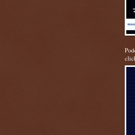
Podc
clic