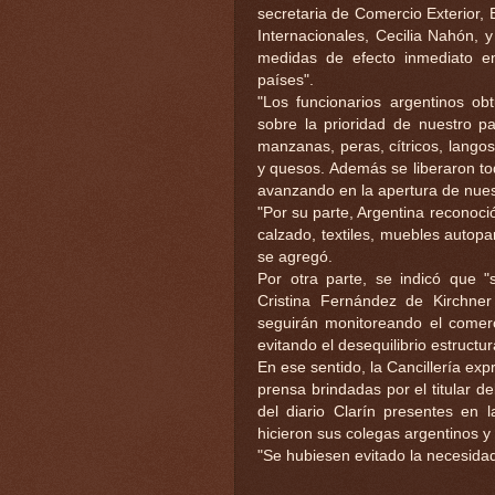
secretaria de Comercio Exterior, 
Internacionales, Cecilia Nahón, y
medidas de efecto inmediato e
países".
"Los funcionarios argentinos ob
sobre la prioridad de nuestro p
manzanas, peras, cítricos, langost
y quesos. Además se liberaron to
avanzando en la apertura de nuest
"Por su parte, Argentina reconoci
calzado, textiles, muebles autopa
se agregó.
Por otra parte, se indicó que "s
Cristina Fernández de Kirchne
seguirán monitoreando el comerci
evitando el desequilibrio estructu
En ese sentido, la Cancillería ex
prensa brindadas por el titular d
del diario Clarín presentes en 
hicieron sus colegas argentinos y 
"Se hubiesen evitado la necesidad