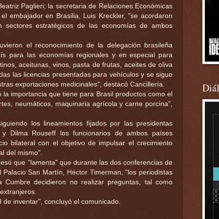
Beatriz Paglieri; la secretaria de Relaciones Económicas
 el embajador en Brasilia, Luis Kreckler, "se acordaron
n sectores estratégicos de las economías de ambos
tuvieron el reconocimiento de la delegación brasileña
aís para las economías regionales y en especial para
inos, aceitunas, vinos, pasta de frutas, aceites de oliva
das las licencias presentadas para vehículos y se sigue
ras exportaciones medicinales", destacó Cancillería.
Diá
ó la importancia que tiene para Brasil productos como el
rtes, neumáticos, maquinaria agrícola y carne porcina",
iguiendo los lineamientos fijados por las presidentas
r y Dilma Rouseff los funcionarios de ambos países
o bilateral con el objetivo de impulsar el crecimiento
ral del mismo".
presó que "lamenta" que durante las dos conferencias de
el Palacio San Martín, Héctor Timerman, "los periodistas
la Cumbre decidieron no realizar preguntas, tal como
extranjeros.
 de inventar", concluyó el comunicado.