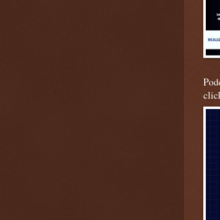
Podc
clic