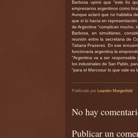
Barbosa opinó que "este lío que
empresarios argentinos como bras
Aunque aclaró que no hablaba des
que sí lo hacía en representación
de Argentina "complican mucho, in
Barbosa, en simultáneo, conside
reunión entre la secretaria de Co
Tatiana Prazeres. En ese encuent
funcionaria argentina la emprendió
"Argentina va a ser responsable 
los industriales de San Pablo, pa
"para el Mercosur lo que vale es l
Publicado por
Leandro Morgenfeld
No hay comentari
Publicar un come