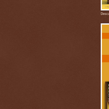
Descar