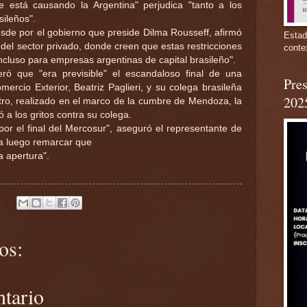
 está causando la Argentina" perjudica "tanto a los
ileños".
de por el gobierno que preside Dilma Rousseff, afirmó
Estad
 del sector privado, donde creen que estas restricciones
conte
cluso para empresas argentinas de capital brasileño".
ró que "era previsible" el escandaloso final de una
Pres
mercio Exterior, Beatriz Paglieri, y su colega brasileña
202
ro, realizado en el marco de la cumbre de Mendoza, la
 a los gritos contra su colega.
por el final del Mercosur", aseguró el representante de
ra luego remarcar que
a apertura".
os:
ntario