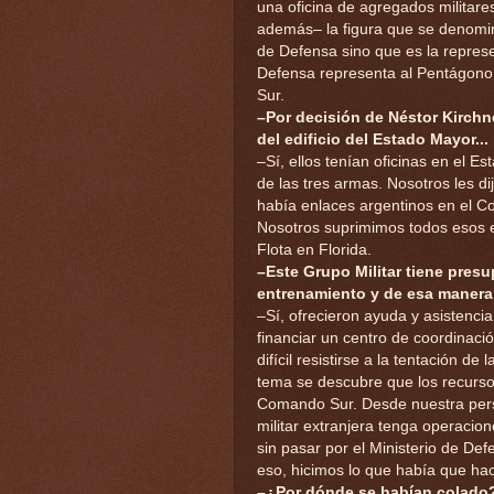
una oficina de agregados militares
además– la figura que se denomina
de Defensa sino que es la repres
Defensa representa al Pentágono,
Sur.
–Por decisión de Néstor Kirchn
del edificio del Estado Mayor...
–Sí, ellos tenían oficinas en el 
de las tres armas. Nosotros les d
había enlaces argentinos en el C
Nosotros suprimimos todos esos e
Flota en Florida.
–Este Grupo Militar tiene pres
entrenamiento y de esa manera
–Sí, ofrecieron ayuda y asistenci
financiar un centro de coordinaci
difícil resistirse a la tentación 
tema se descubre que los recurso
Comando Sur. Desde nuestra pers
militar extranjera tenga operacion
sin pasar por el Ministerio de De
eso, hicimos lo que había que hac
–¿Por dónde se habían colado