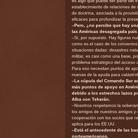
es algo que puede ser parte del es
establecimiento de relaciones de 
de doctrina, asociada a la provis
eficaces para profundizar la pres
–Pero, ¿no percibe que hay una
las Américas desagregada país
–Sí, por supuesto. Hay figuras nu
como es el caso de los convenios 
situaciones dadas: desastres natur
militar, es casi como una base, p
problema estratégico del acceso a
Para eso necesitan puntos de apo
nuevas de la ayuda para catástro
–La cúpula del Comando Sur ad
más puntos de apoyo en América
debido a los estrechos lazos po
Alba con Teherán.
–Nosotros respetamos la soberan
los amigos de nuestros amigos y c
cooperación con los socios que r
aplica para los EE.UU.
–Está el antecedente de las b
norteamericanos.