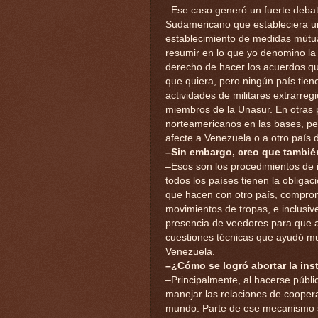
–Ese caso generó un fuerte deba
Sudamericano que estableciera un
establecimiento de medidas mútua
resumir en lo que yo denomino la "
derecho de hacer los acuerdos que 
que quiera, pero ningún país tiene
actividades de militares extrarreg
miembros de la Unasur. En otras 
norteamericanos en las bases, per
afecte a Venezuela o a otro país d
–Sin embargo, creo que tambié
–Esos son los procedimientos de 
todos los países tienen la obliga
que hacen con otro país, comprom
movimientos de tropas, e inclusive
presencia de veedores para que as
cuestiones técnicas que ayudó muc
Venezuela.
–¿Cómo se logró abortar la ins
–Principalmente, al hacerse públic
manejar las relaciones de cooper
mundo. Parte de ese mecanismo so