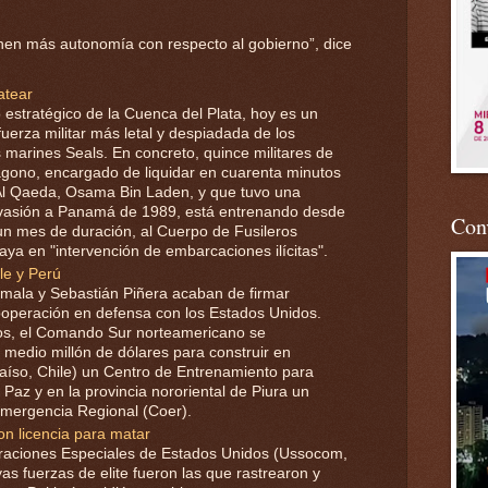
enen más autonomía con respecto al gobierno”, dice
atear
 estratégico de la Cuenca del Plata, hoy es un
fuerza militar más letal y despiadada de los
 marines Seals. En concreto, quince militares de
tágono, encargado de liquidar en cuarenta minutos
 Al Qaeda, Osama Bin Laden, y que tuvo una
 invasión a Panamá de 1989, está entrenando desde
Conv
 un mes de duración, al Cuerpo de Fusileros
ya en "intervención de embarcaciones ilícitas".
le y Perú
mala y Sebastián Piñera acaban de firmar
cooperación en defensa con los Estados Unidos.
os, el Comando Sur norteamericano se
edio millón de dólares para construir en
aíso, Chile) un Centro de Entrenamiento para
az y en la provincia nororiental de Piura un
mergencia Regional (Coer).
on licencia para matar
raciones Especiales de Estados Unidos (Ussocom,
yas fuerzas de elite fueron las que rastrearon y