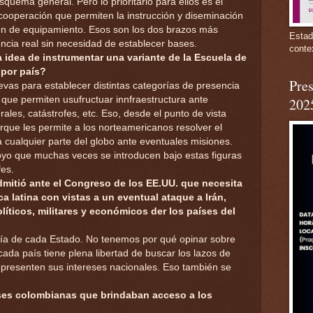
quema general. Pero lo prioritario para ellos es el
cooperación que permiten la instrucción y diseminación
ión de equipamiento. Esos son los dos brazos más
Estad
encia real sin necesidad de establecer bases.
conte
 idea de instrumentar una variante de la Escuela de
 por país?
Pres
evas para establecer distintas categorías de presencia
que permiten usufructuar innfraestructura ante
202
ales, catástrofes, etc. Eso, desde el punto de vista
orque les permite a los norteamericanos resolver el
 cualquier parte del globo ante eventuales misiones.
yo que muchas veces se introducen bajo estas figuras
fes.
mitió ante el Congreso de los EE.UU. que necesita
 latina con vistas a un eventual ataque a Irán,
líticos, militares y económicos der los países del
ía de cada Estado. No tenemos por qué opinar sobre
ada país tiene plena libertad de buscar los lazos de
epresenten sus intereses nacionales. Eso también se
ases colombianas que brindaban acceso a los