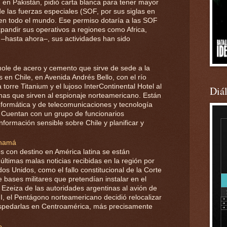
n Pakistán, pidió carta blanca para tener mayor
e las fuerzas especiales (SOF, por sus siglas en
s en todo el mundo. Ese permiso dotaría a las SOF
xpandir sus operativos a regiones como Africa,
 –hasta ahora–, sus actividades han sido
ole de acero y cemento que sirve de sede a la
en Chile, en Avenida Andrés Bello, con el río
torre Titanium y el lujoso InterContinental Hotel al
Diá
cinas que sirven al espionaje norteamericano. Están
nformática y de telecomunicaciones y tecnología
. Cuentan con un grupo de funcionarios
nformación sensible sobre Chile y planificar y
anamá
 con destino en América latina se están
ltimas malas noticias recibidas en la región por
s Unidos, como el fallo constitucional de la Corte
bases militares que pretendían instalar en el
n Ezeiza de las autoridades argentinas al avión de
I, el Pentágono norteamericano decidió relocalizar
ospedarlas en Centroamérica, más precisamente
o