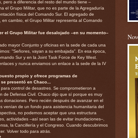
, pero a diferencia del resto del mundo tiene –
 el Grupo Militar, que no es parte de la Agregaduría
entación física del Comando Sur. El agregado de
 en cambio, el Grupo Militar representa al Comando
er el Grupo Militar fue desalojado –en su momento–
Nove
Estado mayor Conjunto y oficinas en la sede de cada una
ijimos: "Señores, vayan a su embajada". En esa época,
omando Sur y en la Joint Task Force de Key West.
nlaces y nunca enviamos un enlace a la sede de la IV
upuesto propio y ofrece programas de
 se presentó en Chaco...
a para control de desastres. Se comprometieron a
ón de Defensa Civil. Chaco dijo que sí porque es muy
de las donaciones. Pero recién después de avanzar en el
s venían de un fondo para asistencia humanitaria del
pectiva, no podemos aceptar que una estructura
es, actividades –así sean las de evitar inundaciones–,
fensa, la Cancillería y el Congreso. Cuando descubrimos
er. Volver todo para atrás.
?