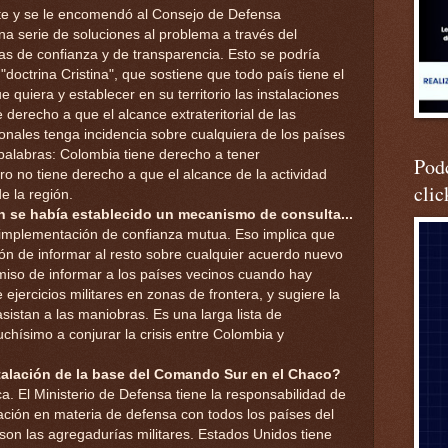
te y se le encomendó al Consejo de Defensa
a serie de soluciones al problema a través del
s de confianza y de transparencia. Esto se podría
doctrina Cristina", que sostiene que todo país tiene el
quiera y establecer en su territorio las instalaciones
 derecho a que el alcance extrateritorial de las
ionales tenga incidencia sobre cualquiera de los países
palabras: Colombia tiene derecho a tener
Podc
o no tiene derecho a que el alcance de la actividad
clic
e la región.
n se había establecido un mecanismo de consulta...
implementación de confianza mutua. Eso implica que
ción de informar al resto sobre cualquier acuerdo nuevo
iso de informar a los países vecinos cuando hay
 ejercicios militares en zonas de frontera, y sugiere la
istan a las maniobras. Es una larga lista de
hísimo a conjurar la crisis entre Colombia y
talación de la base del Comando Sur en el Chaco?
a. El Ministerio de Defensa tiene la responsabilidad de
ación en materia de defensa con todos los países del
n las agregadurías militares. Estados Unidos tiene