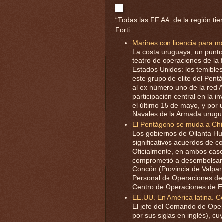
“Todas las FF.AA. de la región ti
Forti.
Marines con licencia para m
La costa uruguaya, un punto
teatro de operaciones de la 
Estados Unidos: los temibles
este grupo de elite del Pen
al ex número uno de la red
participación central en la
el último 15 de mayo, y por
Navales de la Armada urugua
El Pentágono se muda a Chi
Los gobiernos de Ollanta Hu
significativos acuerdos de 
Oficialmente, en ambos cas
comprometió a desembolsar m
Concón (Provincia de Valpar
Personal de Operaciones de P
Centro de Operaciones de E
EE.UU. En América latina. C
El jefe del Comando de Ope
por sus siglas en inglés), cu