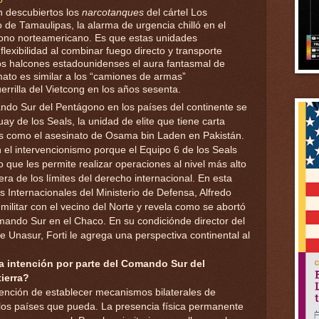
n descubiertos los
narcotanques
del cártel Los
de Tamaulipas, la alarma de urgencia chilló en el
ono norteamericano. Es que estas unidades
flexibilidad al combinar fuego directo y transporte
los halcones estadounidenses el aura fantasmal de
mato es similar a los “camiones de armas”
guerrilla del Vietcong en los años sesenta.
ando Sur del Pentágono en los países del continente se
y de los Seals, la unidad de elite que tiene carta
es como el asesinato de Osama bin Laden en Pakistán.
en el intervencionismo porque el Equipo 6 de los Seals
lo que les permite realizar operaciones al nivel más alto
uera de los límites del derecho internacional. En esta
os Internacionales del Ministerio de Defensa, Alfredo
n militar con el vecino del Norte y revela como se abortó
mando Sur en el Chaco. En su condiciónde director del
e Unasur, Forti le agrega una perspectiva continental al
a intención por parte del Comando Sur del
ierra?
tención de establecer mecanismos bilaterales de
 los países que pueda. La presencia física permanente