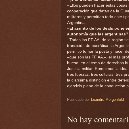
–Ellos pueden hacer estas cosas 
cooperación que datan de la Guer
militares y permitían todo este ti
Argentina.
–El asunto de los Seals pone e
autonomía que las argentinas?
–Todas las FF.AA. de la región t
transición democrática: la Argenti
permitió tomar la posta y hacer d
–que son las FF.AA.–, el más pro
hueso: en el tema de derechos hu
Justicia militar. Rompimos la id
tres fuerzas, tres culturas, tres 
la clarísima distinción entre defe
ejercicio pleno de la conducción p
Publicado por
Leandro Morgenfeld
No hay comentari