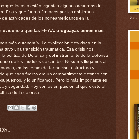
porque todavía están vigentes algunos acuerdos de
ra Fría y que fueron firmados por los gobiernos
Descar
po de actividades de los norteamericanos en la
n evidencia que las FF.AA. uruguayas tienen más
ienen más autonomía. La explicación está dada en la
na tuvo una transición traumática. Esa crisis nos
e la política de Defensa y del instrumento de la Defensa
fundo de los modelos de cambio. Nosotros llegamos al
manos, en los temas de formación, estructura y
ea de que cada fuerza era un compartimento estanco con
presupuestos, y lo unificamos. Pero lo más importante es
nsa y seguridad. Hoy somos un país en el que existe el
olítica de la defensa.
os: