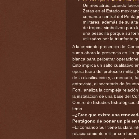
Un mes atrás, cuando fuero
Zetas en el Estado mexicano 
comando central del Pentág
militares, además de su alta 
de tropas, simbolizan para 
una pesadilla porque su for
utilizados por la triunfante 
A la creciente presencia del Com
suma ahora la presencia en Urugua
blanca para perpetrar operacion
Esto implica un salto cualitativo 
opera fuera del protocolo militar, 
de la clasificación y, a menudo, f
entrevista, el secretario de Asunt
Forti, analiza la compleja relació
la instalación de una base del Co
Centro de Estudios Estratégicos d
tema.
–¿Cree que existe una renovad
Pentágono de poner un pie en t
–El comando Sur tiene la clara in
relacionamiento militar con todos