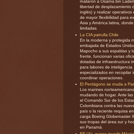
mataron a Osama bin Laden e
libertad de desplazamiento d
inglés) y realizar operativo
de mayor flexibilidad para e
Asia y América latina, donde
limitadas.
La CIA patrulla Chile
En la moderna y protegida m
embajada de Estados Unidos 
Mapocho a sus espaldas y la 
frente, funcionan varias ofi
dotadas de infraestructura i
para labores de inteligencia
especializados en recopilar i
coordinar operaciones.
El Pentágono se muda a P
Los marines norteamericanos
mudando de hogar. Ante las ú
el Comando Sur de los Estado
Colombiana contra las nueve 
país o la reciente requisa e
carga Boeing Globemaster II
sus tropas del área sur y h
en Panamá.
EE.UU. quiere invadir Méxic