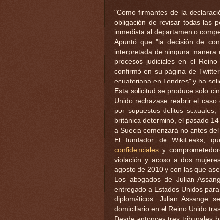
"Como firmantes de la declarac
obligación de revisar todas las 
inmediata al departamento compet
Apuntó que "la decisión de con
interpretada de ninguna manera 
procesos judiciales en el Rein
confirmó en su página de Twitte
ecuatoriana en Londres" y ha solici
Esta solicitud se produce solo c
Unido rechazase reabrir el caso 
por supuestos delitos sexuales, 
británica determinó, el pasado 14
a Suecia comenzará no antes del 
El fundador de WikiLeaks, q
confidenciales
y comprometedore
violación y acoso a dos mujere
agosto de 2010 y con las que ase
Los abogados de Julian Assang
entregado a Estados Unidos para s
diplomáticos. Julian Assange 
domiciliario en el Reino Unido tra
Desde entonces tres tribunales bri