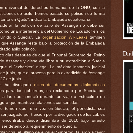
ión universal de derechos humanos de la ONU, con la
peticiones de asilo, hemos pasado su petición de forma
ente en Quito", indicó la Embajada ecuatoriana.
siderar la petición de asilo de Assange no debe ser
como una interferencia del Gobierno de Ecuador en los
o Unido o Suecia". La
organización WikiLeaks
también
r que Assange "está bajo la protección de la Embajada
tado asilo político.
Diá
inco días después de que el Tribunal Supremo del Reino
de Assange y diese vía libre a su extradición a Suecia
que el "exhacker" niega. La máxima instancia judicial
 de junio, que el proceso para la extradición de Assange
27 de junio.
ue ha divulgado
miles de documentos diplomáticos
s para los gobiernos, es reclamado por Suecia por
s a las que conoció durante un viaje a Estocolmo en
gura que mantuvo relaciones consentidas.
e temen que, una vez en Suecia, el periodista sea
er juzgado por traición por la divulgación de los cables
se encontraba desde diciembre de 2010 bajo arresto
s ser detenido a requerimiento de Suecia.
tánicos, el último de ellos el Supremo, fallaron a favor