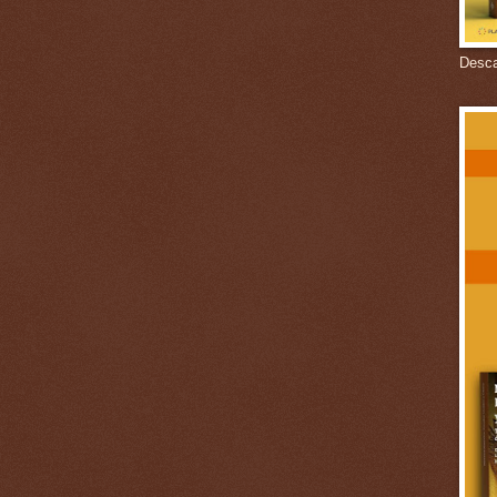
Descar