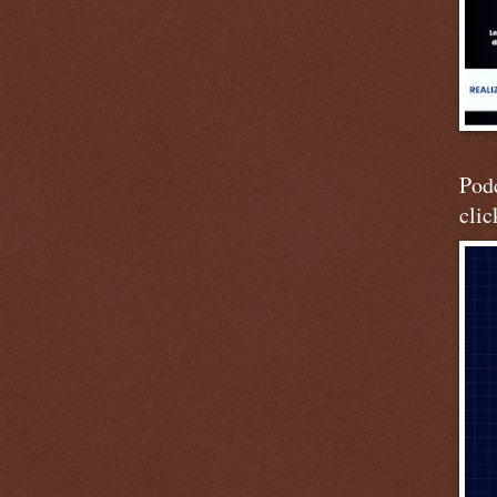
Podc
clic