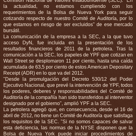
Comisión Nacional de Valores estadounidense (SEC): "En
la actualidad, no estamos cumpliendo con los
requerimientos de la Bolsa de Nueva York para seguir
cotizando respecto de nuestro Comité de Auditoría, por lo
que estamos en riesgo de ser excluidos" de ese mercado
bursátil.
La comunicación de la empresa a la SEC, a la que tuvo
acceso DyN, fue incluida en la presentación de los
resultados financieros de 2011 de la petrolera. Tras la
comunicación a la SEC, los papeles de YPF que cotizan en
Wall Street se desplomaron 11 por ciento, hasta una caída
acumulada de 63,5 por ciento de estos American Depositary
Receipt (ADR) en lo que va del 2012.
"Desde la promulgación del Decreto 530/12 del Poder
Ejecutivo Nacional, que prevé la intervención de YPF, todos
los poderes, deberes y responsabilidades del Comité de
Auditoría de la compañía han sido transferidos al interventor
designado por el gobierno", amplió YPF a la SEC.
La petrolera agregó que, en consecuencia, desde el 16 de
abril de 2012, no tiene un Comité de Auditoría que satisfaga
los requisitos de la SEC. "Si no somos capaces de salvar
esta deficiencia, las normas de la NYSE disponen que la
Bolsa de Nueva York puede iniciar procedimientos de