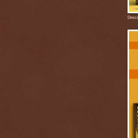
Descar