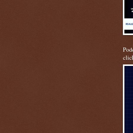
Podc
clic