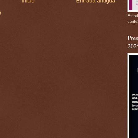
Inicio
Entrada antigua
)
Estad
conte
Pres
202