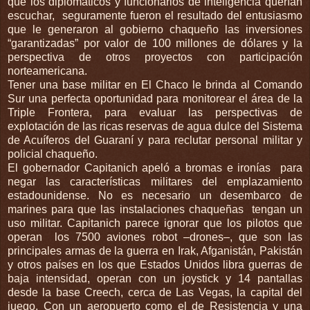
que los diplomáticos y funcionarios de inteligencia querían
escuchar, seguramente fueron el resultado del entusiasmo
que le generaron al gobierno chaqueño las inversiones
“garantizadas” por valor de 100 millones de dólares y la
perspectiva de otros proyectos con participación
norteamericana.
Tener una base militar en El Chaco le brinda al Comando
Sur una perfecta oportunidad para monitorear el área de la
Triple Frontera, para evaluar las perspectivas de
explotación de las ricas reservas de agua dulce del Sistema
de Acuíferos del Guaraní y para reclutar personal militar y
policial chaqueño.
El gobernador Capitanich apeló a bromas e ironías para
negar las características militares del emplazamiento
estadounidense. No es necesario un desembarco de
marines para que las instalaciones chaqueñas tengan un
uso militar. Capitanich parece ignorar que los pilotos que
operan los 7500 aviones robot –drones–, que son las
principales armas de la guerra en Irak, Afganistán, Pakistán
y otros países en los que Estados Unidos libra guerras de
baja intensidad, operan con un joystick y 14 pantallas
desde la base Creech, cerca de Las Vegas, la capital del
juego. Con un aeropuerto como el de Resistencia y una