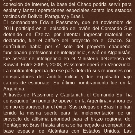
conexión de Internet, la base del Chaco podría servir para
espiar y lanzar operaciones especiales contra los estados
vecinos de Bolivia, Paraguay y Brasil.
El comandante Edwin Passmore, que en noviembre de
2011 participó en el episodio del avión del Comando Sur
detenido en Ezeiza por intentar ingresar material no
declarado, fue el artífice del proyecto en el Chaco. Su
currículum habla por sí solo del proyecto chaqueño:
funcionario profesional de inteligencia, sirvió en Afganistán,
fue asesor de inteligencia en el Ministerio deDefensa en
Kuwait. Entre 2005 y 2008, Passmore operó en Venezuela.
La contrainteligencia de ese país detectó sus reuniones con
conspiradores del ámbito militar y fue expulsado bajo
cargos de espionaje. Su último nombramiento fue en la
Argentina.
A través de Passmore y Capitanich, el Comando Sur ha
conseguido “un punto de apoyo” en la Argentina y ahora es
tiempo de aprovechar el éxito. Sus colegas en Brasil no han
tenido la misma suerte para la implementación de un
proyecto de altísima prioridad para el brazo regional del
Pentágono: Brasil hasta ahora se ha negado a compartir su
base espacial de Alcántara con Estados Unidos. Las