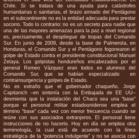
Chile. Si se tratara de una ayuda para catástrofes
humanitarias o sanitarias, el brazo armado del Pentágono
en el subcontinente no es la entidad adecuada para prestar
socorro. Todo lo contrario: no es un secreto para nadie que
una de las mayores amenazas para la paz a nivel regional
es, precisamente, el despliegue de tropas del Comando
Sur. En junio de 2009, desde la base de Palmerola, en
Honduras, el Comando Sur y el Pentágono fogonearon el
golpe de Estado contra el presidente constitucional Manuel
Zelaya. Los golpistas hondureños encabezados por el
general Romeo Vázquez eran todos ex alumnos del
Comando Sur, que se habían especializado en
contrainsurgencia y golpes de Estado.
No es extraño que el gobernador chaqueño, Jorge
Capitanich –en sintonía con la Embajada de EE UU–
desmienta que la instalación del Chaco sea una “base”
porque el personal militar estadounidense emplea el
término “base” cada vez con menor frecuencia cuando se
reúne con sus asociados extranjeros. El personal tiene
instrucciones de no hacerlo. Hoy en día se emplea otra
terminología, la cual está de acuerdo con la línea
estratégica de la “potencia indulgente” y no se asocia con