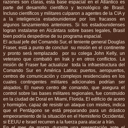
razones son claras, esta base espacial en el Atlántico es
parte del desarrollo científico y tecnológico de Brasil.
Incluso científicos y militares culparon a agentes de la CIA y
a la inteligencia estadounidense por los fracasos en
algunos lanzamientos anteriores. Si los estadounidenses
logran instalarse en Alcántara sobre bases legales, Brasil
bien podría despedirse de su programa espacial.
El actual jefe del Comando Sur, el teniente general Douglas
Fraser, está a punto de concluir su misión en el continente
y pronto será remplazado por su colega John Kelly, un
veterano que combatió en Irak y en otros conflictos. La
misión de Fraser fue actualizar toda la infraestructura del
Comando Sur en América Latina: puertos, aeropuertos,
centros de comunicación y complejos residenciales en los
cuales contingentes militares adicionales podrían ser
alojados. El nuevo centro de comando, que asegura el
control sobre las bases militares regionales, fue construido
en la ciudad de Doral en Miami, Florida. El edificio de acero
y hormigón, capaz de resistir un ataque con misiles, indica
que el Pentágono se está preparando para un drástico
empeoramiento de la situación en el Hemisferio Occidental,
si EEUU e Israel recurren a la fuerza para atacar a Irán.
En el mes de marzo, durante una presentación ante el