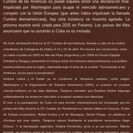
Cumbre de las Américas no puede siquiera emitir una declaración final.
Impulsada por Washington para ocupar el mercado latinoamericano y
competir con la Unión Europea (que antes había impulsado la llamada
Cumbre iberoamericana), hoy esta instancia se muestra agotada. La
próxima reunión está citada para 2015 en Panamá. Los países del Alba
anunciaron que no asistirán si Cuba no es invitada.
No hubo declaración final en la VI° Cumbre de las Américas, llevada a cabo en la ciudad
colombiana de Cartagena de Indias el 14 y 15 de abril. Por tercera vez consecutiva, como
ya había ocurrido en 2005 en Mar del Plata (Argentina) y en 2009 en Puerto España
(Trinidad y Tobago), predominó el choque entre los intereses latinoamericanos y la política
estadounidense para la región, disimulado bajo el lema de la cumbre: “Conectando a las
Américas: socios para la prosperidad”.
América Latina y el Caribe ya no condenan la “dictadura castrista”, como exigen
Washington y la Organización de Estados Americanos (OEA), ni aceptan un enclave
colonial británico en las Islas Malvinas. Tampoco permiten que Estados Unidos imponga
unilateralmente los temas en discusión ni aceptan sumisos sus directivas.
El veto a la participación de Cuba en esta reunión interamericana fue rechazado por los
países del Alba durante la XIª Cumbre de Presidentes en febrero último en Caracas. El jefe
de Estado ecuatoriano, Rafael Correa y el de Nicaragua, Daniel Ortega, no asistieron al
cónclave por este motivo. Tampoco estuvo finalmente el presidente venezolano Hugo
Chávez. Y la mandataria argentina, Cristina Fernández, junto a su par peruano, Ollanta
Humala, se retiraron antes de que concluyera la cumbre, que no pudo materializar ningún