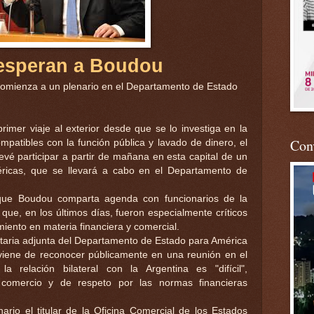
esperan a Boudou
comienza a un plenario en el Departamento de Estado
rimer viaje al exterior desde que se lo investiga en la
Conv
ompatibles con la función pública y lavado de dinero, el
é participar a partir de mañana en esta capital de un
éricas, que se llevará a cabo en el Departamento de
 que Boudou comparta agenda con funcionarios de la
ue, en los últimos días, fueron especialmente críticos
iento en materia financiera y comercial.
etaria adjunta del Departamento de Estado para América
 viene de reconocer públicamente en una reunión en el
 relación bilateral con la Argentina es "difícil",
 comercio y de respeto por las normas financieras
rio el titular de la Oficina Comercial de los Estados