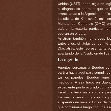
Unidos (USTR, por si sigla en ing
el diagnóstico sobre el que se 
arancelarias a la Argentina por "
La oficina de Kirk avaló, asimis
Mundial del Comercio (OMC) en 
país en la materia, particularme
operan en el país.
Asistirán también numerosos leg
Entre ellos, el titular del comit
Días atrás, este representante p
apartando de la "tradición de libe
La agenda
Fuentes cercanas a Boudou con
partirá hacia aquí para cumplir co
En los papeles, Boudou tiene 
mediodía. A esa hora, en Buenos 
expediente por lo ocurrido con la
fiscal que llevó hasta ahora el pes
En marzo pasado, y con los p
suspendió un viaje a Corea del S
que continuaría luego con una es