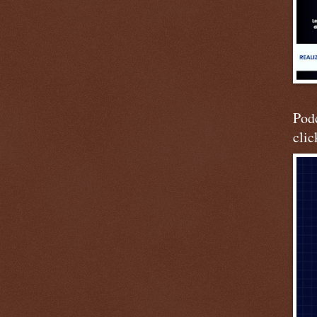
Podc
clic