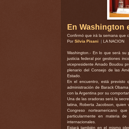
En Washington 
Confirmó que irá la semana que 
Por
Silvia Pisani
|
LA NACION
Washington.- En lo que será su p
justicia federal por gestiones inc
vicepresidente Amado Boudou prev
plenario del Consejo de las Am
Estado.
En el encuentro, está previsto
administración de Barack Obama q
con la Argentina por su comportam
Una de las oradoras será la secr
latina, Roberta Jacobson, quien
Congreso norteamericano que la
particularmente en materia de
internacionales.
Estará también en el mismo plena