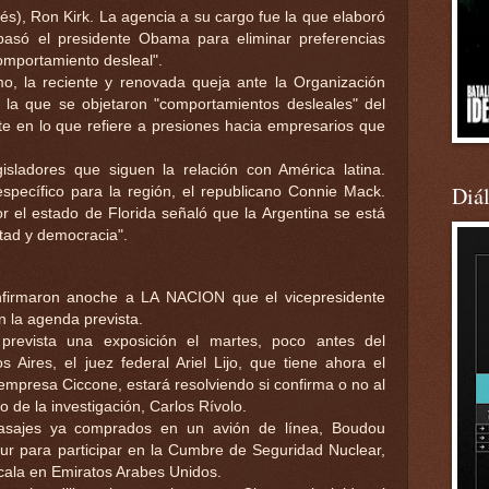
lés), Ron Kirk. La agencia a su cargo fue la que elaboró
basó el presidente Obama para eliminar preferencias
comportamiento desleal".
mo, la reciente y renovada queja ante la Organización
la que se objetaron "comportamientos desleales" del
nte en lo que refiere a presiones hacia empresarios que
isladores que siguen la relación con América latina.
Diá
é específico para la región, el republicano Connie Mack.
or el estado de Florida señaló que la Argentina se está
rtad y democracia".
firmaron anoche a LA NACION que el vicepresidente
n la agenda prevista.
prevista una exposición el martes, poco antes del
Aires, el juez federal Ariel Lijo, que tiene ahora el
 empresa Ciccone, estará resolviendo si confirma o no al
o de la investigación, Carlos Rívolo.
asajes ya comprados en un avión de línea, Boudou
ur para participar en la Cumbre de Seguridad Nuclear,
cala en Emiratos Arabes Unidos.