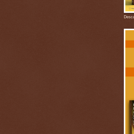
Descar