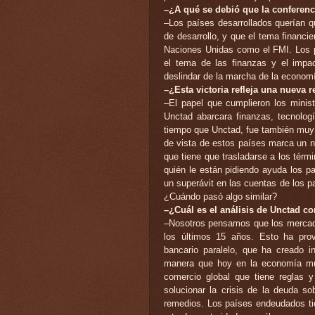
–¿A qué se debió que la conferenci
–Los países desarrollados querían q
de desarrollo, y que el tema financi
Naciones Unidas como el FMI. Los p
el tema de las finanzas y el impa
deslindar de la marcha de la econom
–¿Esta victoria refleja una nueva 
–El papel que cumplieron los minis
Unctad abarcara finanzas, tecnolog
tiempo que Unctad, fue también muy 
de vista de estos países marca un n
que tiene que trasladarse a los tér
quién le están pidiendo ayuda los 
un superávit en las cuentas de los p
¿Cuándo pasó algo similar?
–¿Cuál es el análisis de Unctad c
–Nosotros pensamos que los mercados
los últimos 15 años. Esto ha prov
bancario paralelo, que ha creado i
manera que hoy en la economía mun
comercio global que tiene reglas
solucionar la crisis de la deuda so
remedios. Los países endeudados tie