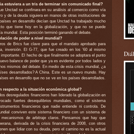
a estuviera a un tris de terminar sin comunicado final?
ue Unctad se confinara en su análisis al comercio como vía
ero y de la deuda siguiera en manos de otras instituciones de
aíses en desarrollo decían que Unctad ha trabajado mucho
cto que tiene hoy en la globalización, y que no se puede
ía mundial. Esta posición terminó ganando el debate.
relación de poder a nivel mundial?
tros de Brics fue clave para que el mandato aprobado para
ía, inversión. El G-77, que fue creado en los ’60 al mismo
Diá
importante. El hecho de que finalmente se adoptara el punto
uevo balance de poder que ya es evidente por todos lados y
minos mismos del debate. En medio de esta crisis mundial, ¿a
países desarrollados? A China. Este es un nuevo mundo. Hay
aíses en desarrollo que no se ve en los países desarrollados.
on respecto a la situación económica global?
 desregulados financieros han liderado la globalización en
ocado fuertes desequilibrios mundiales, como el sistema
nstrumentos financieros que nadie entiende ni controla. De
dial conviven este sistema financiero con un sistema de
 y mecanismos de arbitraje claros. Pensamos que hay que
berana, derivada de la crisis financiera de 2008, con otros
nen que lidiar con su deuda, pero el camino no es la actual