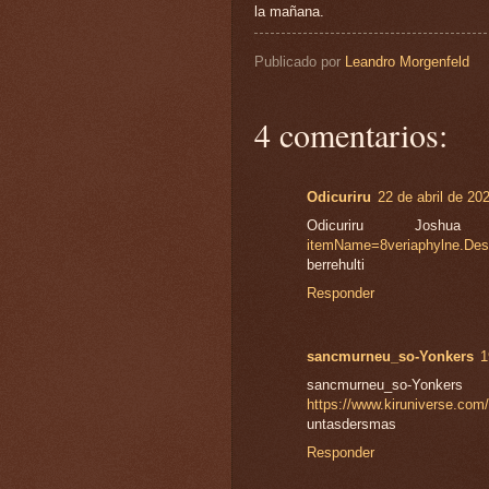
la mañana.
Publicado por
Leandro Morgenfeld
4 comentarios:
Odicuriru
22 de abril de 20
Odicuriru Jos
itemName=8veriaphylne.Desc
berrehulti
Responder
sancmurneu_so-Yonkers
1
sancmurneu_s
https://www.kiruniverse.com/p
untasdersmas
Responder