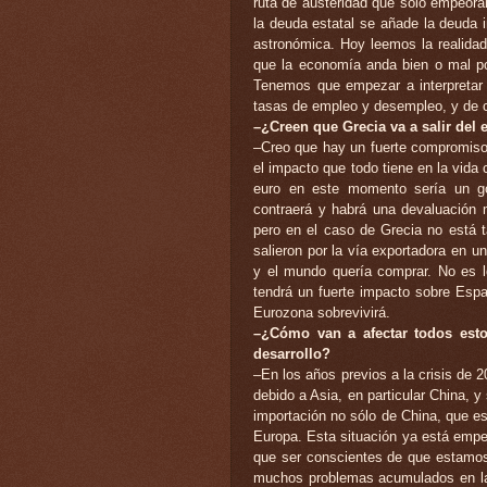
ruta de austeridad que sólo empeora
la deuda estatal se añade la deuda 
astronómica. Hoy leemos la realidad
que la economía anda bien o mal po
Tenemos que empezar a interpretar 
tasas de empleo y desempleo, y de c
–¿Creen que Grecia va a salir del 
–Creo que hay un fuerte compromiso 
el impacto que todo tiene en la vida
euro en este momento sería un go
contraerá y habrá una devaluación 
pero en el caso de Grecia no está ta
salieron por la vía exportadora en 
y el mundo quería comprar. No es l
tendrá un fuerte impacto sobre Espa
Eurozona sobrevivirá.
–¿Cómo van a afectar todos est
desarrollo?
–En los años previos a la crisis de 
debido a Asia, en particular China,
importación no sólo de China, que e
Europa. Esta situación ya está empe
que ser conscientes de que estamos
muchos problemas acumulados en la 