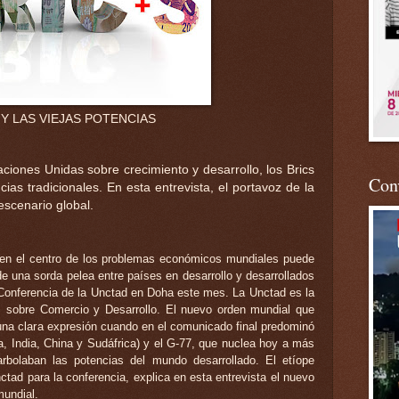
Y LAS VIEJAS POTENCIAS
aciones Unidas sobre crecimiento y desarrollo, los Brics
Conv
ias tradicionales. En esta entrevista, el portavoz de la
escenario global.
)
 en el centro de los problemas económicos mundiales puede
de una sorda pelea entre países en desarrollo y desarrollados
 Conferencia de la Unctad en Doha este mes. La Unctad es la
 sobre Comercio y Desarrollo. El nuevo orden mundial que
 una clara expresión cuando en el comunicado final predominó
ia, India, China y Sudáfrica) y el G-77, que nuclea hoy a más
rbolaban las potencias del mundo desarrollado. El etíope
ctad para la conferencia, explica en esta entrevista el nuevo
undial.