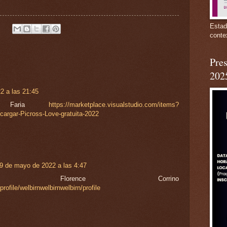
Estad
conte
Pres
202
22 a las 21:45
hua Faria
https://marketplace.visualstudio.com/items?
argar-Picross-Love-gratuita-2022
9 de mayo de 2022 a las 4:47
o-Yonkers Florence Corrino
rofile/welbirnwelbirnwelbirn/profile