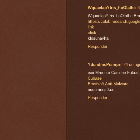
WquaelapYtris_hoOlathe
3
WquaelapYtris_hoOlathe Bra
https://colab.research.g
link
click
klosunavhal
Responder
YdendmePsimpri
24 de ag
exinMmerko Caroline Fukus
Cubase
Emsisoft Anti-Malware
nusumnostkom
Responder