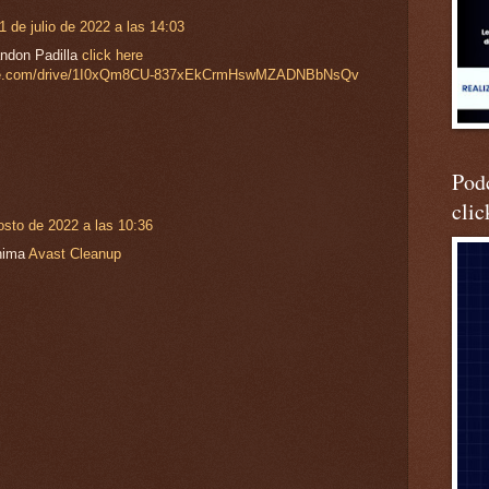
1 de julio de 2022 a las 14:03
ndon Padilla
click here
oogle.com/drive/1I0xQm8CU-837xEkCrmHswMZADNBbNsQv
Podc
clic
osto de 2022 a las 10:36
hima
Avast Cleanup