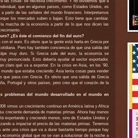
rá las cosas: se necesita crecimiento. Y no olvidemos que a
individual, que en algunos países, como Estados Unidos, es
 a partir de las señales del mundo financiero. Interpretamos
rque los mercados suben o bajan. Esto tiene que cambiar.
la marcha de la economía a partir de lo que nos dicen las
recimiento.
euro? ¿Es éste el comienzo del fin del euro?
con el euro. Es obvio que la gente está harta en Grecia por
 cotidiana. Pero hay también conciencia de que una salida del
lpe muy duro. Si Grecia sale del euro, la economía se
muy pronunciada. Esto debería ayudar al sector exportador,
n claro qué va a exportar. En la crisis en Asia, en los ’90,
un mundo que estaba creciendo: Asia tenía cosas para vender
o que pasa con Grecia. Es obvio que una salida de Grecia
ña, Portugal y otros países, pero creo que el corazón de la
os problemas del mundo desarrollado en el mundo en
2008 vimos un crecimiento continuo en América latina y Africa
 y su creciente demanda de materias primas. Ahora hay menos
stá exportando y creciendo menos, sino de Estados Unidos y
zando a impactar el precio de las materias primas. Tenemos
 ante una crisis que va a durar bastante tiempo porque hay
economía global que no se van a solucionar de la noche a