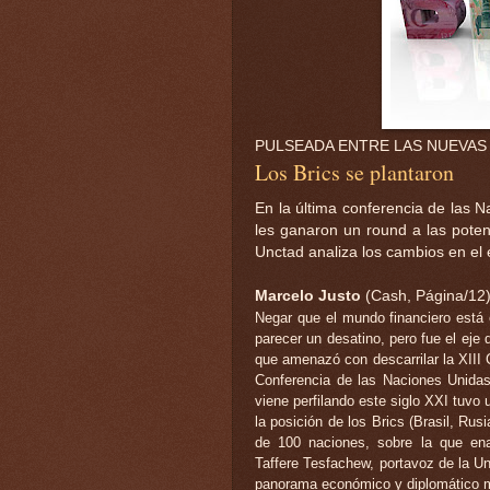
PULSEADA ENTRE LAS NUEVAS 
Los Brics se plantaron
En la última conferencia de las N
les ganaron un round a las potenc
Unctad analiza los cambios en el 
Marcelo Justo
(Cash, Página/12
Negar que el mundo financiero está
parecer un desatino, pero fue el eje 
que amenazó con descarrilar la XIII
Conferencia de las Naciones Unidas
viene perfilando este siglo XXI tuvo
la posición de los Brics (Brasil, Rus
de 100 naciones, sobre la que ena
Taffere Tesfachew, portavoz de la Un
panorama económico y diplomático m