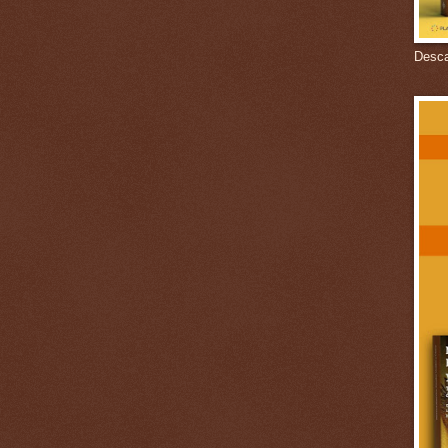
Descar