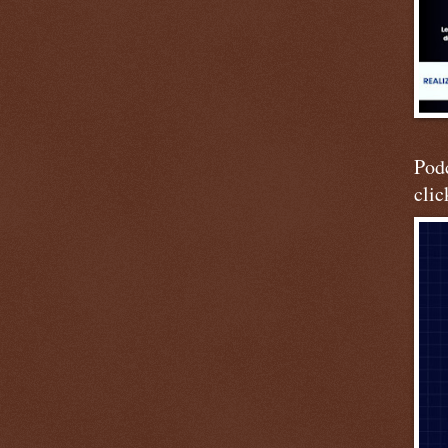
Podc
clic