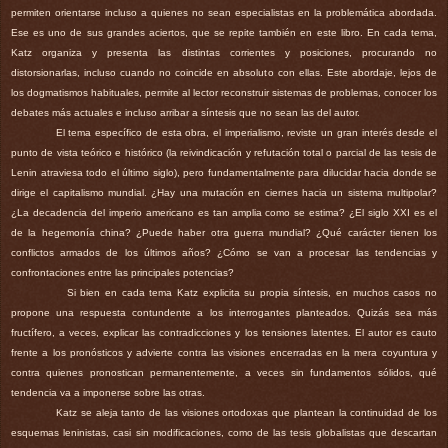
permiten orientarse incluso a quienes no sean especialistas en la problemática abordada.
Ese es uno de sus grandes aciertos, que se repite también en este libro. En cada tema,
Katz organiza y presenta las distintas corrientes y posiciones, procurando no
distorsionarlas, incluso cuando no coincide en absoluto con ellas. Este abordaje, lejos de
los dogmatismos habituales, permite al lector reconstruir sistemas de problemas, conocer los
debates más actuales e incluso arribar a síntesis que no sean las del autor.
El tema específico de esta obra, el imperialismo, reviste un gran interés desde el
punto de vista teórico e histórico (la reivindicación y refutación total o parcial de las tesis de
Lenin atraviesa todo el último siglo), pero fundamentalmente para dilucidar hacia donde se
dirige el capitalismo mundial.
¿
Hay una mutación en ciernes hacia un sistema multipolar?
¿
La decadencia del imperio americano es tan amplia como se estima?
¿
El siglo XXI es el
de la hegemonía china?
¿
Puede haber otra guerra mundial?
¿Q
ué carácter tienen los
conflictos armados de los últimos años?
¿Cómo se van a procesar las tendencias y
confrontaciones entre las principales potencias?
Si bien en cada tema Katz explicita su propia síntesis, en muchos casos no
propone una respuesta contundente a los interrogantes planteados. Quizás sea más
fructífero, a veces, explicar las contradicciones y los tensiones latentes. El autor es cauto
frente a los pronósticos y advierte contra las visiones encerradas en la mera coyuntura y
contra quienes pronostican permanentemente, a veces sin fundamentos sólidos, qué
tendencia va a imponerse sobre las otras.
Katz se aleja tanto de las visiones ortodoxas que plantean la continuidad de los
esquemas leninistas, casi sin modificaciones, como de las tesis globalistas que descartan