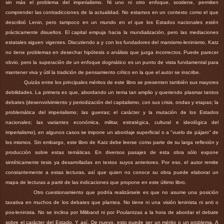
sin más el problema del imperialismo. Ni uno ni otro enfoque, sostiene, permiten
comprender las contradicciones de la actualidad. No estamos en un contexto como el que
describió Lenin, pero tampoco en un mundo en el que los Estados nacionales estén
prácticamente disueltos. El capital empuja hacia la mundialización, pero las mediaciones
estatales siguen vigentes. Discutiendo a y con los fundadores del marxismo-leninismo, Katz
no tiene problemas en desechar hipótesis o análisis que juzga incorrectos. Puede parecer
obvio, pero la superación de un enfoque dogmático es un punto de vista fundamental para
mantener viva y útil la tradición de pensamiento crítico en la que el autor se inscribe.
Quizás entre los principales méritos de este libro se presenten también sus mayores
debilidades. La primera es que, abordando un tema tan amplio y queriendo plasmar tantos
debates (desenvolvimiento y periodización del capitalismo, con sus crisis, ondas y etapas; la
problemática del imperialismo; las guerras; el carácter y la mutación de los Estados
nacionales; las variantes económica, militar, estratégica, cultural e ideológica del
imperialismo), en algunos casos se impone un abordaje superficial o a "vuelo de pájaro" de
los mismos. Sin embargo, este libro de Katz debe leerse como parte de su larga reflexión y
producción sobre estas temáticas. En diversos pasajes de esta obra sólo expone
sintéticamente tesis ya desarrolladas en textos suyos anteriores. Por eso, el autor remite
constantemente a estas lecturas, así que quien no conoce su obra puede elaborar un
mapa de lecturas a partir de las indicaciones que propone en este último libro.
Otro cuestionamiento que podría realizársele es que no asume una posición
taxativa en muchos de los debates que plantea. No tiene ni una visión leninista ni anti o
pos-leninista. No se inclina por Miliband ni por Poulantzas a la hora de abordar el debate
sobre el carácter del Estado. Y así. De nuevo, esto puede ser un mérito o un problema. A