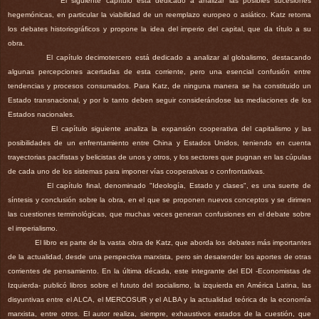
El siguiente capítulo está dedicado a analizar las posibles sucesiones
hegemónicas, en particular la viabilidad de un reemplazo europeo o asiático. Katz retoma
los debates historiográficos y propone la idea del imperio del capital, que da título a su
obra.
El capítulo decimotercero está dedicado a analizar al globalismo, destacando
algunas percepciones acertadas de esta corriente, pero una esencial confusión entre
tendencias y procesos consumados. Para Katz, de ninguna manera se ha constituido un
Estado transnacional, y por lo tanto deben seguir considerándose las mediaciones de los
Estados nacionales.
El capítulo siguiente analiza la expansión cooperativa del capitalismo y las
posibilidades de un enfrentamiento entre China y Estados Unidos, teniendo en cuenta
trayectorias pacifistas y belicistas de unos y otros, y los sectores que pugnan en las cúpulas
de cada uno de los sistemas para imponer vías cooperativas o confrontativas.
El capítulo final, denominado "Ideología, Estado y clases", es una suerte de
síntesis y conclusión sobre la obra, en el que se proponen nuevos conceptos y se dirimen
las cuestiones terminológicas, que muchas veces generan confusiones en el debate sobre
el imperialismo.
El libro es parte de la vasta obra de Katz, que aborda los debates más importantes
de la actualidad, desde una perspectiva marxista, pero sin desatender los aportes de otras
corrientes de pensamiento. En la última década, este integrante del EDI -Economistas de
Izquierda- publicó libros sobre el fututo del socialismo, la izquierda en América Latina, las
disyuntivas entre el ALCA, el MERCOSUR y el ALBA y la actualidad teórica de la economía
marxista, entre otros. El autor realiza, siempre, exhaustivos estados de la cuestión, que