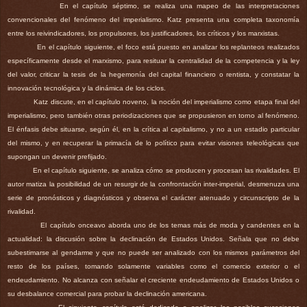
En el capítulo séptimo, se realiza una mapeo de las interpretaciones
convencionales del fenómeno del imperialismo. Katz presenta una completa taxonomía
entre los reivindicadores, los propulsores, los justificadores, los críticos y los marxistas.
En el capítulo siguiente, el foco está puesto en analizar los replanteos realizados
específicamente desde el marxismo, para resituar la centralidad de la competencia y la ley
del valor, criticar la tesis de la hegemonía del capital financiero o rentista, y constatar la
innovación tecnológica y la dinámica de los ciclos.
Katz discute, en el capítulo noveno, la noción del imperialismo como etapa final del
imperialismo, pero también otras periodizaciones que se propusieron en torno al fenómeno.
El énfasis debe situarse, según él, en la crítica al capitalismo, y no a un estadio particular
del mismo, y en recuperar la primacía de lo político para evitar visiones teleológicas que
supongan un devenir prefijado.
En el capítulo siguiente, se analiza cómo se producen y procesan las rivalidades. El
autor matiza la posibilidad de un resurgir de la confrontación inter-imperial, desmenuza una
serie de pronósticos y diagnósticos y observa el carácter atenuado y circunscripto de la
rivalidad.
El capítulo onceavo aborda uno de los temas más de moda y candentes en la
actualidad: la discusión sobre la declinación de Estados Unidos. Señala que no debe
subestimarse al gendarme y que no puede ser analizado con los mismos parámetros del
resto de los países, tomando solamente variables como el comercio exterior o el
endeudamiento. No alcanza con señalar el creciente endeudamiento de Estados Unidos o
su desbalance comercial para probar la declinación americana.