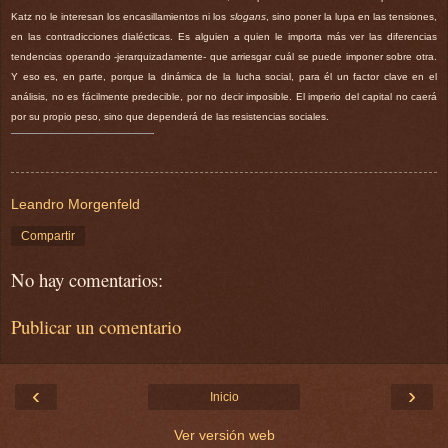
Katz no le interesan los encasillamientos ni los
slogans
, sino poner la lupa en las tensiones,
en las contradicciones dialécticas. Es alguien a quien le importa más ver las diferencias
tendencias operando -jerarquizadamente- que arriesgar cuál se puede imponer sobre otra.
Y eso es, en parte, porque la dinámica de la lucha social, para él un factor clave en el
análisis, no es fácilmente predecible, por no decir imposible. El imperio del capital no caerá
por su propio peso, sino que dependerá de las resistencias sociales.
Leandro Morgenfeld
Compartir
No hay comentarios:
Publicar un comentario
‹
›
Inicio
Ver versión web