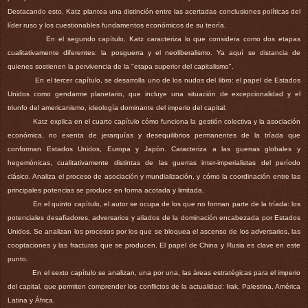
Destacando esto, Katz plantea una distinción entre las acertadas conclusiones políticas del
líder ruso y los cuestionables fundamentos económicos de su teoría.
En el segundo capítulo, Katz caracteriza lo que considera como dos etapas
cualitativamente diferentes: la posguerra y el neoliberalismo. Ya aquí se distancia de
quienes sostienen la pervivencia de la "etapa superior del capitalismo".
En el tercer capítulo, se desarrolla uno de los nudos del libro: el papel de Estados
Unidos como gendarme planetario, que incluye una situación de excepcionalidad y el
triunfo del americanismo, ideología dominante del imperio del capital.
Katz explica en el cuarto capítulo cómo funciona la gestión colectiva y la asociación
económica, no exenta de jerarquías y desequilibrios permanentes de la tríada que
conforman Estados Unidos, Europa y Japón. Caracteriza a las guerras globales y
hegemónicas, cualitativamente distintas de las guerras inter-imperialistas del período
clásico. Analiza el proceso de asociación y mundialización, y cómo la coordinación entre las
principales potencias se produce en forma acotada y limitada.
En el quinto capítulo, el autor se ocupa de los que no forman parte de la tríada: los
potenciales desafiadores, adversarios y aliados de la dominación encabezada por Estados
Unidos. Se analizan los procesos por los que se bloquea el ascenso de los adversarios, las
cooptaciones y las fracturas que se producen. El papel de China y Rusia es clave en este
punto.
En el sexto capítulo se analizan, una por una, las áreas estratégicas para el imperio
del capital, que permiten comprender los conflictos de la actualidad: Irak, Palestina, América
Latina y África.