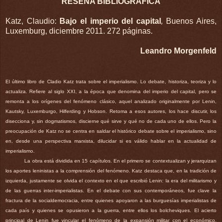
RESEÑA BIBLIOGRÁFICA
Katz, Claudio:
Bajo el imperio del capital
,
Buenos Aires,
Luxemburg, diciembre 2011. 272 páginas.
Leandro
Morgenfeld
El último libro de Cladio Katz trata sobre el imperialismo. Lo debate, historiza, teoriza y lo
actualiza. Refiere al siglo XXI, a la época que denomina del imperio del capital, pero se
remonta a los orígenes del fenómeno clásico, aquel analizado originalmente por Lenin,
Kautsky, Luxemburgo, Hilferding y Hobson. Retoma a esos autores, los hace discutir, los
disecciona y, sin dogmatismos, discierne qué sirve y qué no de cada uno de ellos. Pero la
preocupación de Katz no se centra en saldar el histórico debate sobre el imperialismo, sino
en, desde una perspectiva marxista, dilucidar si es válido hablar en la actualidad de
imperialismo.
La obra está dividida en 15 capítulos. En el primero se contextualizan y jerarquizan
los aportes leninistas a la comprensión del fenómeno. Katz destaca que, en la tradición de
izquierda, justamente se olvida el contexto en el que escribió Lenin: la era del militarismo y
de las guerras inter-imperialistas. En el debate con sus contemporáneos, fue clave la
fractura de la socialdemocracia, entre quienes apoyaron a las burguesías imperialistas de
cada país y quienes se opusieron a la guerra, entre ellos los bolcheviques. El acierto
principal de Lenin fue vincular el fenómeno de la expansión militar con el económico.