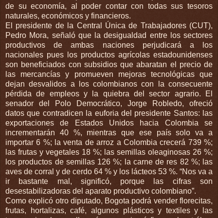
de su economía, al poder contar con todas sus tesoros
naturales, económicos y financieros.
El presidente de la Central Única de Trabajadores (CUT),
Pedro Mora, señaló que la desigualdad entre los sectores
productivos de ambas naciones perjudicará a los
nacionales pues los productos agrícolas estadounidenses
son beneficiados con subsidios que abaratan el precio de
las mercancías y promueven mejoras tecnológicas que
dejan desvalidos a los colombianos con la consecuente
pérdida de empleos y la quiebra del sector agrario. El
senador del Polo Democrático, Jorge Robledo, ofreció
datos que contradicen la euforia del presidente Santos: las
exportaciones de Estados Unidos hacia Colombia se
incrementarán 40 %, mientras que ese país solo va a
importar 6 %; la venta de arroz a Colombia crecerá 739 %;
las frutas y vegetales 18 %; las semillas oleaginosas 26 %;
los productos de semillas 126 %; la carne de res 82 %; las
aves de corral y de cerdo 64 % y los lácteos 53 %. “Nos va a
ir bastante mal, significó, porque las cifras son
desestabilizadoras del aparato productivo colombiano”.
Como explicó otro diputado, Bogota podrá vender florecitas,
frutas, hortalizas, café, algunos plásticos y textiles y las