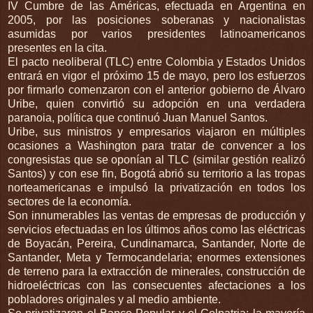
IV Cumbre de las Américas, efectuada en Argentina en
2005, por las posiciones soberanas y nacionalistas
asumidas por varios presidentes latinoamericanos
presentes en la cita.
El pacto neoliberal (TLC) entre Colombia y Estados Unidos
entrará en vigor el próximo 15 de mayo, pero los esfuerzos
por firmarlo comenzaron con el anterior gobierno de Álvaro
Uribe, quien convirtió su adopción en una verdadera
paranoia, política que continuó Juan Manuel Santos.
Uribe, sus ministros y empresarios viajaron en múltiples
ocasiones a Washington para tratar de convencer a los
congresistas que se oponían al TLC (similar gestión realizó
Santos) y con ese fin, Bogotá abrió su territorio a las tropas
norteamericanas e impulsó la privatización en todos los
sectores de la economía.
Son innumerables las ventas de empresas de producción y
servicios efectuadas en los últimos años como las eléctricas
de Boyacán, Pereira, Cundinamarca, Santander, Norte de
Santander, Meta y Termocandelaria; enormes extensiones
de terreno para la extracción de minerales, construcción de
hidroeléctricas con las consecuentes afectaciones a los
pobladores originales y al medio ambiente.