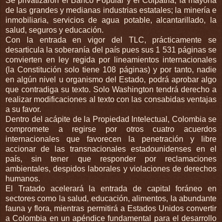
Se privatizaron el Banco Popular y el Colpatria; la mayoría
de las grandes y medianas industrias estatales; la minería e
inmobiliaria, servicios de agua potable, alcantarillado, la
salud, seguros y educación.
Con la entrada en vigor del TLC, prácticamente se
desarticula la soberanía del país pues sus 1 531 páginas se
convierten en ley regida por lineamientos internacionales
(la Constitución solo tiene 108 páginas) y por tanto, nadie
en algún nivel u organismo del Estado, podrá aprobar algo
que contradiga su texto. Solo Washington tendrá derecho a
realizar modificaciones al texto con las consabidas ventajas
a su favor.
Dentro del acápite de la Propiedad Intelectual, Colombia se
compromete a regirse por otros cuatro acuerdos
internacionales que favorecen la penetración y libre
accionar de las transnacionales estadounidenses en el
país, sin tener que responder por reclamaciones
ambientales, despidos laborales y violaciones de derechos
humanos.
El Tratado acelerará la entrada de capital foráneo en
sectores como la salud, educación, alimentos, la abundante
fauna y flora, mientras permitirá a Estados Unidos convertir
a Colombia en un apéndice fundamental para el desarrollo