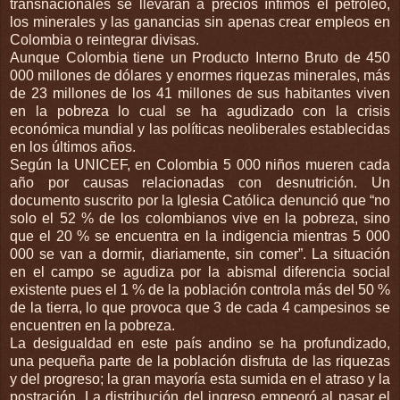
transnacionales se llevarán a precios ínfimos el petróleo,
los minerales y las ganancias sin apenas crear empleos en
Colombia o reintegrar divisas.
Aunque Colombia tiene un Producto Interno Bruto de 450
000 millones de dólares y enormes riquezas minerales, más
de 23 millones de los 41 millones de sus habitantes viven
en la pobreza lo cual se ha agudizado con la crisis
económica mundial y las políticas neoliberales establecidas
en los últimos años.
Según la UNICEF, en Colombia 5 000 niños mueren cada
año por causas relacionadas con desnutrición. Un
documento suscrito por la Iglesia Católica denunció que “no
solo el 52 % de los colombianos vive en la pobreza, sino
que el 20 % se encuentra en la indigencia mientras 5 000
000 se van a dormir, diariamente, sin comer”. La situación
en el campo se agudiza por la abismal diferencia social
existente pues el 1 % de la población controla más del 50 %
de la tierra, lo que provoca que 3 de cada 4 campesinos se
encuentren en la pobreza.
La desigualdad en este país andino se ha profundizado,
una pequeña parte de la población disfruta de las riquezas
y del progreso; la gran mayoría esta sumida en el atraso y la
postración. La distribución del ingreso empeoró al pasar el