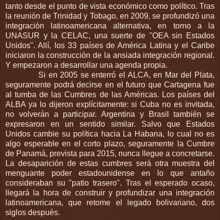
tanto desde el punto de vista económico como político. Tras
la reunión de Trinidad y Tobago, en 2009, se profundizó una
integración latinoamericana alternativa, en torno a la
UNASUR y la CELAC, una suerte de "OEA sin Estados
Unidos". Allí, los 33 países de América Latina y el Caribe
iniciaron la construcción de la ansiada integración regional.
Y empezaron a desarrollar una agenda propia.
Si en 2005 se enterró el ALCA, en Mar del Plata,
seguramente podrá decirse en el futuro que Cartagena fue
al tumba de las Cumbres de las Américas. Los países del
ALBA ya lo dijeron explícitamente: si Cuba no es invitada,
no volverán a participar. Argentina y Brasil también se
expresaron en un sentido similar. Salvo que Estados
Unidos cambie su política hacia La Habana, lo cual no es
algo esperable en el corto plazo, seguramente la Cumbre
de Panamá, prevista para 2015, nunca llegue a concretarse.
La desaparición de estas cumbres será otra muestra del
menguante poder estadounidense en lo que antaño
consideraban su "patio trasero". Tras el esperado ocaso,
llegará la hora de construir y profundizar una integración
latinoamericana, que retome el legado bolivariano, dos
siglos después.