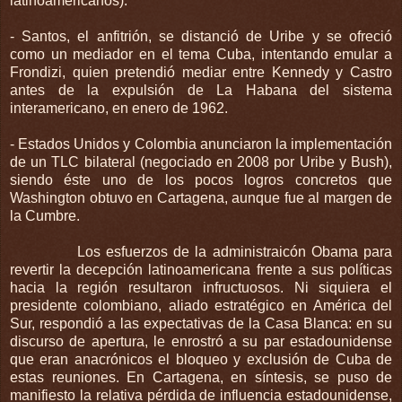
latinoamericanos).
- Santos, el anfitrión, se distanció de Uribe y se ofreció
como un mediador en el tema Cuba, intentando emular a
Frondizi, quien pretendió mediar entre Kennedy y Castro
antes de la expulsión de La Habana del sistema
interamericano, en enero de 1962.
- Estados Unidos y Colombia anunciaron la implementación
de un TLC bilateral (negociado en 2008 por Uribe y Bush),
siendo éste uno de los pocos logros concretos que
Washington obtuvo en Cartagena, aunque fue al margen de
la Cumbre.
Los esfuerzos de la administraicón Obama para
revertir la decepción latinoamericana frente a sus políticas
hacia la región resultaron infructuosos. Ni siquiera el
presidente colombiano, aliado estratégico en América del
Sur, respondió a las expectativas de la Casa Blanca: en su
discurso de apertura, le enrostró a su par estadounidense
que eran anacrónicos el bloqueo y exclusión de Cuba de
estas reuniones. En Cartagena, en síntesis, se puso de
manifiesto la relativa pérdida de influencia estadounidense,