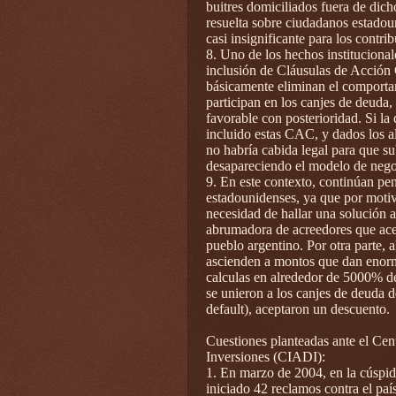
buitres domiciliados fuera de dich
resuelta sobre ciudadanos estado
casi insignificante para los contr
8. Uno de los hechos institucionale
inclusión de Cláusulas de Acción
básicamente eliminan el comportam
participan en los canjes de deuda, 
favorable con posterioridad. Si l
incluido estas CAC, y dados los al
no habría cabida legal para que su
desapareciendo el modelo de negoc
9. En este contexto, continúan pen
estadounidenses, ya que por motiv
necesidad de hallar una solución 
abrumadora de acreedores que acep
pueblo argentino. Por otra parte, 
ascienden a montos que dan enorm
calculas en alrededor de 5000% de 
se unieron a los canjes de deuda
default), aceptaron un descuento.
Cuestiones planteadas ante el Cent
Inversiones (CIADI):
1. En marzo de 2004, en la cúspide
iniciado 42 reclamos contra el paí