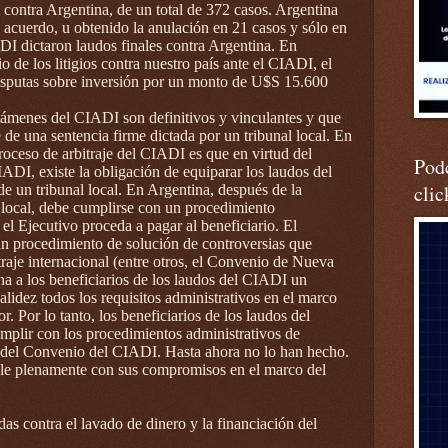
 contra Argentina, de un total de 372 casos. Argentina
acuerdo, u obtenido la anulación en 21 casos y sólo en
DI dictaron laudos finales contra Argentina. En
o de los litigios contra nuestro país ante el CIADI, el
isputas sobre inversión por un monto de U$S 15.600
támenes del CIADI son definitivos y vinculantes y que
 de una sentencia firme dictada por un tribunal local. En
proceso de arbitraje del CIADI es que en virtud del
Podc
ADI, existe la obligación de equiparar los laudos del
clic
e un tribunal local. En Argentina, después de la
l local, debe cumplirse con un procedimiento
 el Ejecutivo proceda a pagar al beneficiario. El
 procedimiento de solución de controversias que
raje internacional (entre otros, el Convenio de Nueva
a a los beneficiarios de los laudos del CIADI un
alidez todos los requisitos administrativos en el marco
or. Por lo tanto, los beneficiarios de los laudos del
plir con los procedimientos administrativos de
) del Convenio del CIADI. Hasta ahora no lo han hecho.
le plenamente con sus compromisos en el marco del
as contra el lavado de dinero y la financiación del