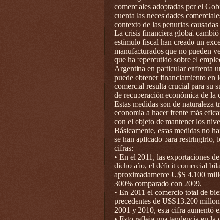
comerciales adoptadas por el Gob
cuenta las necesidades comerciales,
contexto de las penurias causadas 
La crisis financiera global cambió 
estímulo fiscal han creado un exc
manufacturados que no pueden ven
que ha repercutido sobre el empleo 
Argentina en particular enfrenta 
puede obtener financiamiento en l
comercial resulta crucial para su 
de recuperación económica de la 
Estas medidas son de naturaleza tr
economía a hacer frente más efica
con el objeto de mantener los nive
Básicamente, estas medidas no han 
se han aplicado para restringirlo, 
cifras:
• En el 2011, las exportaciones 
dicho año, el déficit comercial b
aproximadamente U$S 4.100 millo
300% comparado con 2009.
• En 2011 el comercio total de bi
precedentes de U$S13.200 millon
2001 y 2010, esta cifra aumentó 
• Esto refleja una tendencia en la