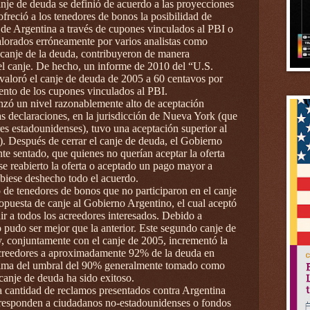
canje de deuda se definió de acuerdo a las proyecciones
 ofreció a los tenedores de bonos la posibilidad de
o de Argentina a través de cupones vinculados al PBI o
alorados erróneamente por varios analistas como
l canje de la deuda, contribuyeron de manera
 del canje. De hecho, un informe de 2010 del “U.S.
valoró el canje de deuda de 2005 a 60 centavos por
iento de los cupones vinculados al PBI.
nzó un nivel razonablemente alto de aceptación
as declaraciones, en la jurisdicción de Nueva York (que
es estadounidenses), tuvo una aceptación superior al
Después de cerrar el canje de deuda, el Gobierno
te sentado, que quienes no querían aceptar la oferta
rse reabierto la oferta o aceptado un pago mayor a
biese deshecho todo el acuerdo.
de tenedores de bonos que no participaron en el canje
puesta de canje al Gobierno Argentino, el cual aceptó
uir a todos los acreedores interesados. Debido a
no pudo ser mejor que la anterior. Este segundo canje de
, conjuntamente con el canje de 2005, incrementó la
 acreedores a aproximadamente 92% de la deuda en
encima del umbral del 90% generalmente tomado como
canje de deuda ha sido exitoso.
a cantidad de reclamos presentados contra Argentina
rresponden a ciudadanos no-estadounidenses o fondos