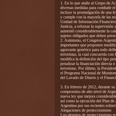
1. En lo que atañe al Grupo de A
diversas medidas para combatir el 
incluye la promulgación de una le
y cumple con la mayoría de las n
Unidad de Información Financiera,
Justicia, a reforzar la supervisió
aumentó considerablemente la cant
sujetos obligados que deben prese
2. Asimismo, el Congreso Argenti
importantes que proponen modifica
agravante genérico para todo deli
terroristas, la cual concuerda con l
modifica la definición del tipo pe
penalizar la financiación directa o
terroristas. Por último, la Presid
el Programa Nacional de Monitore
del Lavado de Dinero y el Financ
3. En febrero de 2012, durante su 
compromiso de alto nivel de Argen
nueva ley que mejora considerable
así como la ejecución del Plan de A
Argentina por sus recientes esfue
Alegaciones de proteccionismo
Los alegatos de proteccionismo r