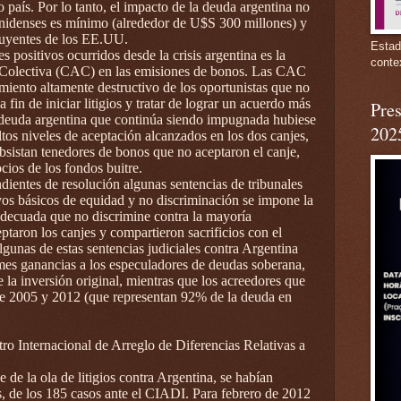
o país. Por lo tanto, el impacto de la deuda argentina no
unidenses es mínimo (alrededor de U$S 300 millones) y
ibuyentes de los EE.UU.
Estad
s positivos ocurridos desde la crisis argentina es la
conte
 Colectiva (CAC) en las emisiones de bonos. Las CAC
iento altamente destructivo de los oportunistas que no
a fin de iniciar litigios y tratar de lograr un acuerdo más
Pres
a deuda argentina que continúa siendo impugnada hubiese
202
tos niveles de aceptación alcanzados en los dos canjes,
bsistan tenedores de bonos que no aceptaron el canje,
ios de los fondos buitre.
dientes de resolución algunas sentencias de tribunales
os básicos de equidad y no discriminación se impone la
adecuada que no discrimine contra la mayoría
taron los canjes y compartieron sacrificios con el
algunas de estas sentencias judiciales contra Argentina
es ganancias a los especuladores de deudas soberana,
la inversión original, mientras que los acreedores que
 de 2005 y 2012 (que representan 92% de la deuda en
ro Internacional de Arreglo de Diferencias Relativas a
 de la ola de litigios contra Argentina, se habían
s, de los 185 casos ante el CIADI. Para febrero de 2012