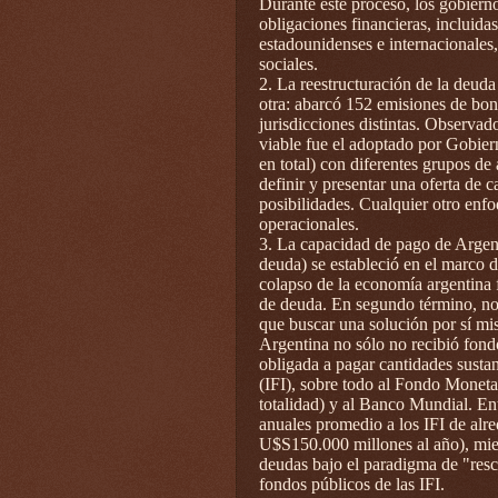
Durante este proceso, los gobiern
obligaciones financieras, incluida
estadounidenses e internacionales
sociales.
2. La reestructuración de la deud
otra: abarcó 152 emisiones de bon
jurisdicciones distintas. Observa
viable fue el adoptado por Gobie
en total) con diferentes grupos d
definir y presentar una oferta de 
posibilidades. Cualquier otro enfo
operacionales.
3. La capacidad de pago de Argenti
deuda) se estableció en el marco d
colapso de la economía argentina 
de deuda. En segundo término, no 
que buscar una solución por sí mis
Argentina no sólo no recibió fond
obligada a pagar cantidades sustanc
(IFI), sobre todo al Fondo Moneta
totalidad) y al Banco Mundial. En
anuales promedio a los IFI de alr
U$S150.000 millones al año), mien
deudas bajo el paradigma de "resca
fondos públicos de las IFI.