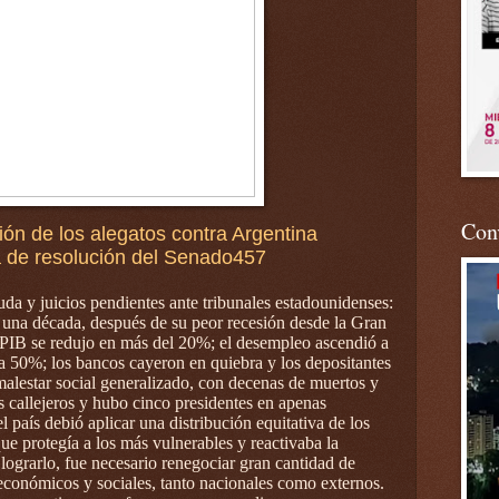
Conv
ón de los alegatos contra Argentina
a de resolución del Senado457
da y juicios pendientes ante tribunales estadounidenses:
e una década, después de su peor recesión desde la Gran
 PIB se redujo en más del 20%; el desempleo ascendió a
a 50%; los bancos cayeron en quiebra y los depositantes
malestar social generalizado, con decenas de muertos y
s callejeros y hubo cinco presidentes en apenas
l país debió aplicar una distribución equitativa de los
 que protegía a los más vulnerables y reactivaba la
 lograrlo, fue necesario renegociar gran cantidad de
- económicos y sociales, tanto nacionales como externos.