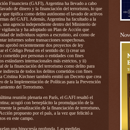
cción Financiera (GAFI), Argentina ha llevado a cabo
lavado de dinero y la financiación del terrorismo, lo que
y que tipifica como delito autónomo el lavado de activos
ormas del GAFI. Además, Argentina ha facultado a la
 una agencia independiente dentro del Ministerio de
n y vigilancia y ha adoptado un Plan de Acción que
Nove
idad de individuos sujetos a escrutinio, así como de
ntar informes sobre transacciones sospechosas.
no aprobó recientemente dos proyectos de ley
r el Código Penal en el sentido de: i) crear un
to cometido por personas o entidades con fines
os estándares internacionales más estrictos, y ii)
nal de la financiación del terrorismo como delito para
 e indirecta de todos los delitos cometidos con fines
enta Cristina Kirchner también emitió un Decreto que crea
o de la Implementación de Políticas para la Prevención
iamiento del Terrorismo.
última reunión plenaria en París, el GAFI resaltó el
tina; acogió con beneplácito la promulgación de la
mente la penalización de la financiación de terrorismo,
cción propuesto por el país, a la vez que felicitó a
rzos en este campo.
evelan una hipocresía profunda. Las medidas