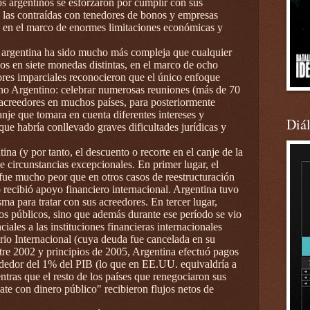
os argentinos se esforzaron por cumplir con sus
s las contraídas con tenedores de bonos y empresas
, en el marco de enormes limitaciones económicas y
a argentina ha sido mucho más compleja que cualquier
os en siete monedas distintas, en el marco de ocho
dores imparciales reconocieron que el único enfoque
rno Argentino: celebrar numerosas reuniones (más de 70
e acreedores en muchos países, para posteriormente
canje que tomara en cuenta diferentes intereses y
Diá
que habría conllevado graves dificultades jurídicas y
na (y por tanto, el descuento o recorte en el canje de la
e circunstancias excepcionales. En primer lugar, el
fue mucho peor que en otros casos de reestructuración
recibió apoyo financiero internacional. Argentina tuvo
ma para tratar con sus acreedores. En tercer lugar,
os públicos, sino que además durante ese período se vio
iales a las instituciones financieras internacionales
rio Internacional (cuya deuda fue cancelada en su
tre 2002 y principios de 2005, Argentina efectuó pagos
ededor del 1% del PIB (lo que en EE.UU. equivaldría a
tras que el resto de los países que renegociaron sus
te con dinero público" recibieron flujos netos de