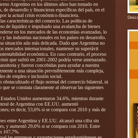
ierno Argentino en los últimos años han tomado en
 de desarrollo y financieras específicas del país, en el
por la actual crisis económico-financiera.
Descar
las características del comercio. Las políticas de
eso de liquidez e impulsado una avalancha de bienes
derse en los mercados de las economías avanzadas, lo
y las industrias nacionales en los países en desarrollo.
una situación aún más delicada. Dado que Argentina no
os mercados internacionales, mantener su superávit
sustentabilidad económica. En caso contrario, el proceso
crisis que sufrió en 2001-2002 podría verse amenazado.
ansitoria y fueron concebidas para ayudar a nuestra
zmente a una situación previsiblemente más compleja,
les de empleo e inclusión social.
obstaculizado el flujo normal del comercio bilateral, ni
lo que se constata claramente al observar las siguientes
de Estados Unidos aumentaron 34.6%, mientras durante
ilateral de Argentina con EE.UU. aumentó
nes; es decir, 53,6% si se compara con 2010 y más de
enes entre Argentina y EE.UU. alcanzó una cifra sin
es, y aumentó 29,6% si se compara con 2010. Entre
en 107,7%.
 cual las empresas y exportaciones estadounidenses se