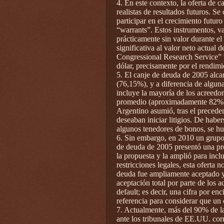
4. En este contexto, la oferta de 
realistas de resultados futuros. Se
participar en el crecimiento futur
“warrants”. Estos instrumentos, v
prácticamente sin valor durante e
significativa al valor neto actual
Congressional Research Service” 
dólar, precisamente por el rendim
5. El canje de deuda de 2005 alca
(76,15%), y a diferencia de algun
incluye la mayoría de los acreedor
promedio (aproximadamente 82%). 
Argentino asumió, tras el preceden
deseaban iniciar litigios. De habe
algunos tenedores de bonos, se hu
6. Sin embargo, en 2010 un grupo 
de deuda de 2005 presentó una pro
la propuesta y la amplió para incl
restricciones legales, esta oferta 
deuda fue ampliamente aceptado y
aceptación total por parte de los
default; es decir, una cifra por 
referencia para considerar que un 
7. Actualmente, más del 90% de l
ante los tribunales de EE.UU. co