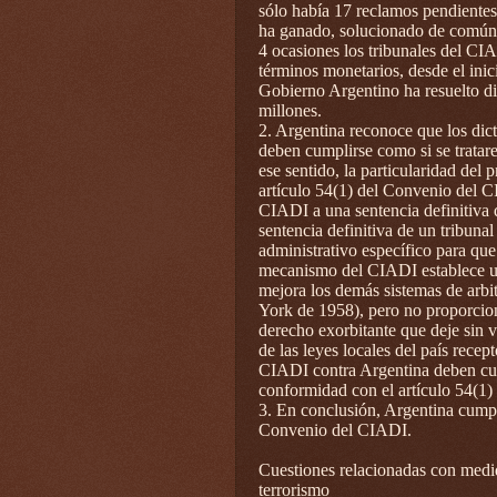
sólo había 17 reclamos pendientes
ha ganado, solucionado de común 
4 ocasiones los tribunales del CIA
términos monetarios, desde el inici
Gobierno Argentino ha resuelto d
millones.
2. Argentina reconoce que los dic
deben cumplirse como si se tratare
ese sentido, la particularidad del 
artículo 54(1) del Convenio del CI
CIADI a una sentencia definitiva d
sentencia definitiva de un tribuna
administrativo específico para que
mecanismo del CIADI establece un
mejora los demás sistemas de arbit
York de 1958), pero no proporcion
derecho exorbitante que deje sin v
de las leyes locales del país recept
CIADI contra Argentina deben cum
conformidad con el artículo 54(1
3. En conclusión, Argentina cump
Convenio del CIADI.
Cuestiones relacionadas con medid
terrorismo