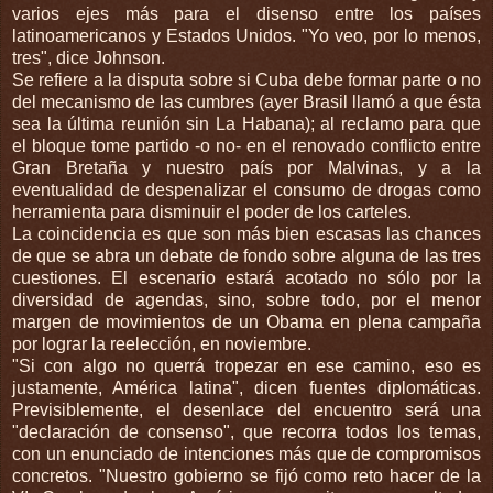
varios ejes más para el disenso entre los países
latinoamericanos y Estados Unidos. "Yo veo, por lo menos,
tres", dice Johnson.
Se refiere a la disputa sobre si Cuba debe formar parte o no
del mecanismo de las cumbres (ayer Brasil llamó a que ésta
sea la última reunión sin La Habana); al reclamo para que
el bloque tome partido -o no- en el renovado conflicto entre
Gran Bretaña y nuestro país por Malvinas, y a la
eventualidad de despenalizar el consumo de drogas como
herramienta para disminuir el poder de los carteles.
La coincidencia es que son más bien escasas las chances
de que se abra un debate de fondo sobre alguna de las tres
cuestiones. El escenario estará acotado no sólo por la
diversidad de agendas, sino, sobre todo, por el menor
margen de movimientos de un Obama en plena campaña
por lograr la reelección, en noviembre.
"Si con algo no querrá tropezar en ese camino, eso es
justamente, América latina", dicen fuentes diplomáticas.
Previsiblemente, el desenlace del encuentro será una
"declaración de consenso", que recorra todos los temas,
con un enunciado de intenciones más que de compromisos
concretos. "Nuestro gobierno se fijó como reto hacer de la