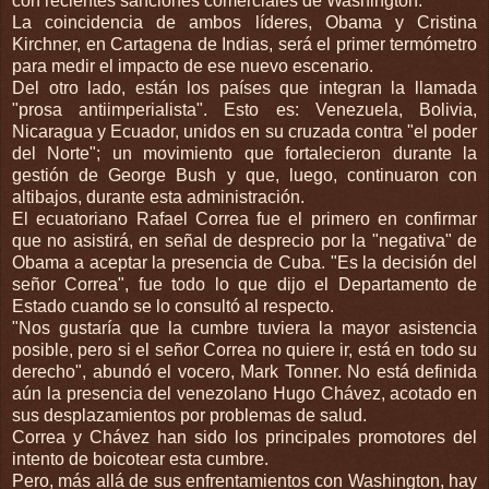
con recientes sanciones comerciales de Washington.
La coincidencia de ambos líderes, Obama y Cristina
Kirchner, en Cartagena de Indias, será el primer termómetro
para medir el impacto de ese nuevo escenario.
Del otro lado, están los países que integran la llamada
"prosa antiimperialista". Esto es: Venezuela, Bolivia,
Nicaragua y Ecuador, unidos en su cruzada contra "el poder
del Norte"; un movimiento que fortalecieron durante la
gestión de George Bush y que, luego, continuaron con
altibajos, durante esta administración.
El ecuatoriano Rafael Correa fue el primero en confirmar
que no asistirá, en señal de desprecio por la "negativa" de
Obama a aceptar la presencia de Cuba. "Es la decisión del
señor Correa", fue todo lo que dijo el Departamento de
Estado cuando se lo consultó al respecto.
"Nos gustaría que la cumbre tuviera la mayor asistencia
posible, pero si el señor Correa no quiere ir, está en todo su
derecho", abundó el vocero, Mark Tonner. No está definida
aún la presencia del venezolano Hugo Chávez, acotado en
sus desplazamientos por problemas de salud.
Correa y Chávez han sido los principales promotores del
intento de boicotear esta cumbre.
Pero, más allá de sus enfrentamientos con Washington, hay