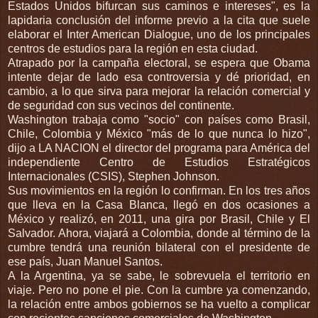
Estados Unidos bifurcan sus caminos e intereses", es la
lapidaria conclusión del informe previo a la cita que suele
elaborar el Inter American Dialogue, uno de los principales
centros de estudios para la región en esta ciudad.
Atrapado por la campaña electoral, se espera que Obama
intente dejar de lado esa controversia y dé prioridad, en
cambio, a lo que sirva para mejorar la relación comercial y
de seguridad con sus vecinos del continente.
Washington trabaja como "socio" con países como Brasil,
Chile, Colombia y México "más de lo que nunca lo hizo",
dijo a LA NACION el director del programa para América del
independiente Centro de Estudios Estratégicos
Internacionales (CSIS), Stephen Johnson.
Sus movimientos en la región lo confirman. En los tres años
que lleva en la Casa Blanca, llegó en dos ocasiones a
México y realizó, en 2011, una gira por Brasil, Chile y El
Salvador. Ahora, viajará a Colombia, donde al término de la
cumbre tendrá una reunión bilateral con el presidente de
ese país, Juan Manuel Santos.
A la Argentina, ya se sabe, le sobrevuela el territorio en
viaje. Pero no pone el pie. Con la cumbre ya comenzando,
la relación entre ambos gobiernos se ha vuelto a complicar