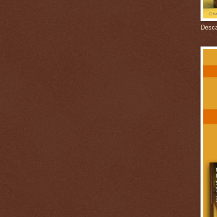
Descar