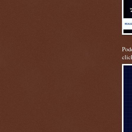
Podc
clic