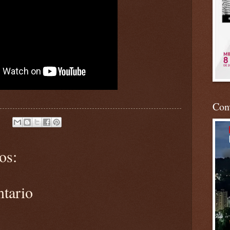
Conv
os:
ntario