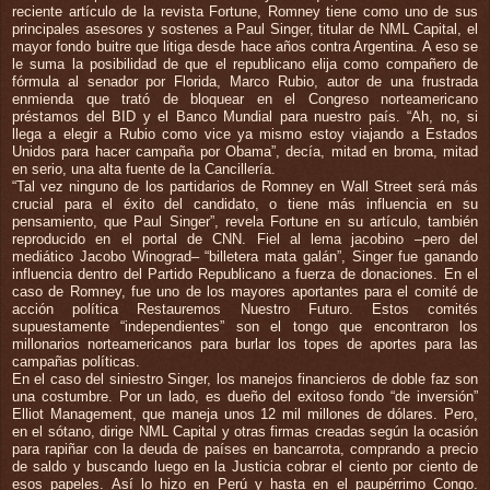
reciente artículo de la revista Fortune, Romney tiene como uno de sus
principales asesores y sostenes a Paul Singer, titular de NML Capital, el
mayor fondo buitre que litiga desde hace años contra Argentina. A eso se
le suma la posibilidad de que el republicano elija como compañero de
fórmula al senador por Florida, Marco Rubio, autor de una frustrada
enmienda que trató de bloquear en el Congreso norteamericano
préstamos del BID y el Banco Mundial para nuestro país. “Ah, no, si
llega a elegir a Rubio como vice ya mismo estoy viajando a Estados
Unidos para hacer campaña por Obama”, decía, mitad en broma, mitad
en serio, una alta fuente de la Cancillería.
“Tal vez ninguno de los partidarios de Romney en Wall Street será más
crucial para el éxito del candidato, o tiene más influencia en su
pensamiento, que Paul Singer”, revela Fortune en su artículo, también
reproducido en el portal de CNN. Fiel al lema jacobino –pero del
mediático Jacobo Winograd– “billetera mata galán”, Singer fue ganando
influencia dentro del Partido Republicano a fuerza de donaciones. En el
caso de Romney, fue uno de los mayores aportantes para el comité de
acción política Restauremos Nuestro Futuro. Estos comités
supuestamente “independientes” son el tongo que encontraron los
millonarios norteamericanos para burlar los topes de aportes para las
campañas políticas.
En el caso del siniestro Singer, los manejos financieros de doble faz son
una costumbre. Por un lado, es dueño del exitoso fondo “de inversión”
Elliot Management, que maneja unos 12 mil millones de dólares. Pero,
en el sótano, dirige NML Capital y otras firmas creadas según la ocasión
para rapiñar con la deuda de países en bancarrota, comprando a precio
de saldo y buscando luego en la Justicia cobrar el ciento por ciento de
esos papeles. Así lo hizo en Perú y hasta en el paupérrimo Congo.