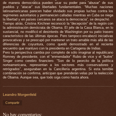
de manera democrática pueden usar su poder para “abusar” de sus
pueblos y “atacar” sus libertades fundamentales. “Muchas naciones
latinoamericanas parecen haber olvidado sus propias luchas contra los
regímenes autoritarios y permanecen calladas mientras en Cuba se niega
la libertad y en países cercanos se ataca la democracia”, se despachó.
Tiempo atrás, Cristina Kirchner reconoció la “decepción” de la región con
la administración demócrata de Obama. El jefe de la Casa Blanca, en lo
sustancial, no modificó el desinterés de Washington por su patio trasero
característico de las últimas épocas. Pero tampoco encabezó iniciativas
provocativas y se preocupó por mantener un trato amable más allá de las
diferencias de coyuntura, como quedó demostrado en el reciente
encuentro que mantuvo con la presidenta en Cartagena de Indias.
Pero la perspectiva cambia por completo de sólo imaginar al republicano
Romney de presidente, con el “enmendador” Rubio de vice y el “buitre”
Singer como cerebro financiero. “Son de lo peorcito de la política
norteamericana, representan a los sectores más conservadores y
retrógrados”, aseguraban en la Cancillería argentina. Si esta temible
combinación se confirma, anticipan que prenderán velas por la reelección
de Obama. Aunque sea, que todo siga como hasta ahora.
Leandro Morgenfeld
Compartir
No hay comentarios: