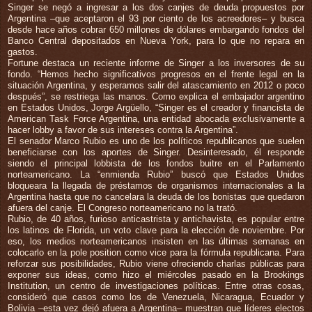
Singer se negó a ingresar a los dos canjes de deuda propuestos por
Argentina –que aceptaron el 93 por ciento de los acreedores– y busca
desde hace años cobrar 650 millones de dólares embargando fondos del
Banco Central depositados en Nueva York, para lo que no repara en
gastos.
Fortune destaca un reciente informe de Singer a los inversores de su
fondo. “Hemos hecho significativos progresos en el frente legal en la
situación Argentina, y esperamos salir del atascamiento en 2012 o poco
después”, se restriega las manos. Como explica el embajador argentino
en Estados Unidos, Jorge Argüello, “Singer es el creador y financista de
American Task Force Argentina, una entidad abocada exclusivamente a
hacer lobby a favor de sus intereses contra la Argentina”.
El senador Marco Rubio es uno de los políticos republicanos que suelen
beneficiarse con los aportes de Singer. Desinteresado, él responde
siendo el principal lobbista de los fondos buitre en el Parlamento
norteamericano. La “enmienda Rubio” buscó que Estados Unidos
bloqueara la llegada de préstamos de organismos internacionales a la
Argentina hasta que no cancelara la deuda de los bonistas que quedaron
afuera del canje. El Congreso norteamericano no la trató.
Rubio, de 40 años, furioso anticastrista y antichavista, es popular entre
los latinos de Florida, un voto clave para la elección de noviembre. Por
eso, los medios norteamericanos insisten en las últimas semanas en
colocarlo en la pole position como vice para la fórmula republicana. Para
reforzar sus posibilidades, Rubio viene ofreciendo charlas públicas para
exponer sus ideas, como hizo el miércoles pasado en la Brookings
Institution, un centro de investigaciones políticas. Entre otras cosas,
consideró que casos como los de Venezuela, Nicaragua, Ecuador y
Bolivia –esta vez dejó afuera a Argentina– muestran que líderes electos