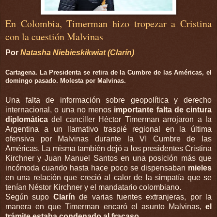
En Colombia, Timerman hizo tropezar a Cristina
con la cuestión Malvinas
Por
Natasha Niebieskikwiat (Clarín)
Cartagena. La Presidenta se retira de la Cumbre de las Américas, el
domingo pasado. Molesta por Malvinas.
Una falta de información sobre geopolítica y derecho
internacional, o una no menos
importante falta de cintura
diplomática
del canciller Héctor Timerman arrojaron a la
Argentina a un llamativo traspié regional en la última
ofensiva por Malvinas durante la VI Cumbre de las
Américas. La misma también dejó a los presidentes Cristina
Kirchner y Juan Manuel Santos en una posición más que
incómoda cuando hasta hace poco se dispensaban
mieles
en una relación que creció al calor de la simpatía que se
tenían Néstor Kirchner y el mandatario colombiano.
Según supo
Clarín
de varias fuentes extranjeras, por la
manera en que Timerman encaró el asunto Malvinas,
el
trámite estaba condenado al fracaso.