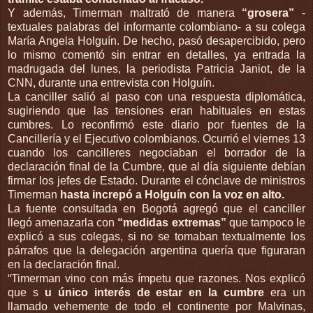
Y además, Timerman maltrató de manera
“grosera”
-
textuales palabras del informante colombiano- a su colega
María Angela Holguín. De hecho, pasó desapercibido, pero
lo mismo comentó sin entrar en detalles, ya entrada la
madrugada del lunes, la periodista Patricia Janiot, de la
CNN, durante una entrevista con Holguín.
La canciller salió al paso con una respuesta diplomática,
sugiriendo que las tensiones eran habituales en estas
cumbres. Lo reconfirmó este diario por fuentes de la
Cancillería y el Ejecutivo colombianos. Ocurrió el viernes 13
cuando los cancilleres negociaban el borrador de la
declaración final de la Cumbre, que al día siguiente debían
firmar los jefes de Estado. Durante el cónclave de ministros
Timerman
hasta increpó a Holguín con la voz en alto.
La fuente consultada en Bogotá agregó que el canciller
llegó amenazarla con
“medidas extremas”
que tampoco le
explicó a sus colegas, si no se tomaban textualmente los
párrafos que la delegación argentina quería que figuraran
en la declaración final.
“Timerman vino con más ímpetu que razones. Nos explicó
que s
u único interés de estar en la cumbre
era un
llamado vehemente de todo el continente por Malvinas,