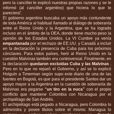
pero la canciller le explicó nuestras propias razones y se le
informó (al canciller argentino) que hiciera lo que le
pareciera”.
El gobierno argentino buscaba un apoyo más contundente
de toda América al habitual llamado al diálogo de soberanía
entre el Reino Unido y la Argentina, que se ha logrado
incluso en el ámbito de la OEA, donde tiene mucho peso la
opinión de los Estados Unidos. La VI Cumbre ya venía
empantanada
por el rechazo de EE.UU. y Canadá a incluir
en la declaración la presencia de Cuba para los próximos
cónclaves. Para estos países, herir al Reino Unido en la
cuestión Malvinas también era controversial. Finalmente, en
la declaración
quedaron excluidas Cuba y las Malvinas
.
Pero en lo que no reparó el Gobierno, y así se lo explicó
Holguín a Timerman según supo este diario de una de las
fuentes en Bogotá, es que para el presidente Santos dar un
apoyo mayor a la Argentina en la cuestión de soberanía de
Malvinas era pegarse
“un tiro en la nuca”
con el propio
conflicto que mantiene Colombia con Nicaragua por el
archipiélago de San Andrés.
El archipiélago está pegado a Nicaragua, pero Colombia lo
administra y posee títulos sobre el mismo. Managua lo