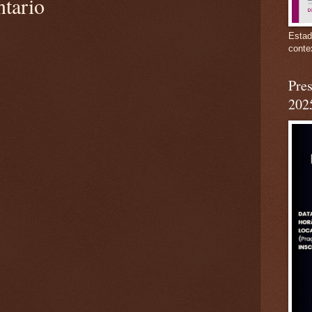
ntario
Estad
conte
Pres
202