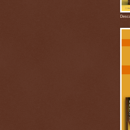
Descar