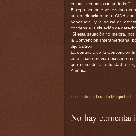
en sus "denuncias infundadas".
El representante venezolano pa
una audiencia ante la CIDH que l
Venezuela" y la acusó de atenta
condena a la situación de derec
"Si esta situación no mejora, no
la Convención Interamericana, p
dijo Saltrón.
La denuncia de la Convención I
es un paso previo necesario par
que concede la autoridad al or
América.
Publicado por
Leandro Morgenfeld
No hay comentari