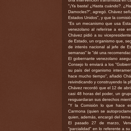
una intervención transmitida en ca
"¡Ya basta! ¿Hasta cuándo?. ¿Ha
Damocles?", agregó. Chávez señal
Estados Unidos", y que la comisi
"Es un mecanismo que usa Estado
venezolano al referirse a ese e
Chávez pidió a su vicepresidente
de Estado, un organismo que, seg
de interés nacional al jefe de E
semanas" le "dé una recomendació
El gobernante venezolano asegur
Consejo lo enviará a los "Gobier
su país del organismo interamer
hace mucho tiempo", añadió Cháv
reivindicando y construyendo la p
Chávez recordó que el 12 de abri
casi 48 horas del poder, un grup
resguardaran sus derechos mient
"Y la Comisión lo que hace es
Carmona (quien se autoproclamó 
quien, además, encargó del tema a
El pasado 27 de marzo, Vene
"parcialidad" en lo referente a s