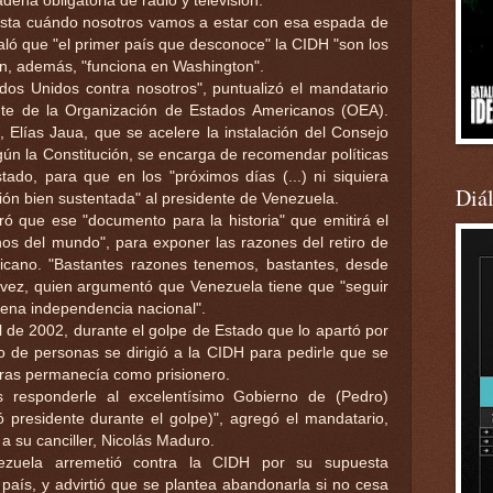
dena obligatoria de radio y televisión.
sta cuándo nosotros vamos a estar con esa espada de
ó que "el primer país que desconoce" la CIDH "son los
ón, además, "funciona en Washington".
s Unidos contra nosotros", puntualizó el mandatario
nte de la Organización de Estados Americanos (OEA).
, Elías Jaua, que se acelere la instalación del Consejo
ún la Constitución, se encarga de recomendar políticas
stado, para que en los "próximos días (...) ni siquiera
Diá
n bien sustentada" al presidente de Venezuela.
ó que ese "documento para la historia" que emitirá el
nos del mundo", para exponer las razones del retiro de
icano. "Bastantes razones tenemos, bastantes, desde
ez, quien argumentó que Venezuela tiene que "seguir
lena independencia nacional".
l de 2002, durante el golpe de Estado que lo apartó por
o de personas se dirigió a la CIDH para pedirle que se
ras permanecía como prisionero.
 responderle al excelentísimo Gobierno de (Pedro)
presidente durante el golpe)", agregó el mandatario,
 su canciller, Nicolás Maduro.
zuela arremetió contra la CIDH por su supuesta
u país, y advirtió que se plantea abandonarla si no cesa