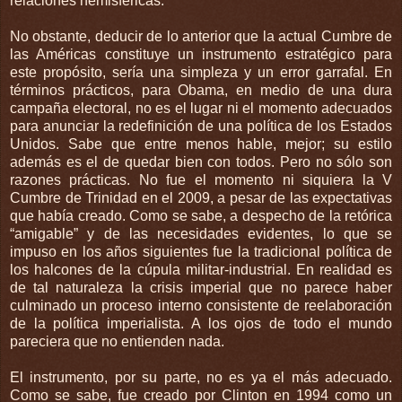
relaciones hemisféricas.
No obstante, deducir de lo anterior que la actual Cumbre de
las Américas constituye un instrumento estratégico para
este propósito, sería una simpleza y un error garrafal. En
términos prácticos, para Obama, en medio de una dura
campaña electoral, no es el lugar ni el momento adecuados
para anunciar la redefinición de una política de los Estados
Unidos. Sabe que entre menos hable, mejor; su estilo
además es el de quedar bien con todos. Pero no sólo son
razones prácticas. No fue el momento ni siquiera la V
Cumbre de Trinidad en el 2009, a pesar de las expectativas
que había creado. Como se sabe, a despecho de la retórica
“amigable” y de las necesidades evidentes, lo que se
impuso en los años siguientes fue la tradicional política de
los halcones de la cúpula militar-industrial. En realidad es
de tal naturaleza la crisis imperial que no parece haber
culminado un proceso interno consistente de reelaboración
de la política imperialista. A los ojos de todo el mundo
pareciera que no entienden nada.
El instrumento, por su parte, no es ya el más adecuado.
Como se sabe, fue creado por Clinton en 1994 como un