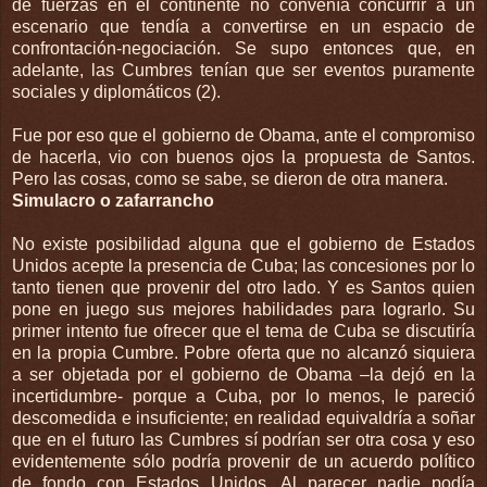
de fuerzas en el continente no convenía concurrir a un
escenario que tendía a convertirse en un espacio de
confrontación-negociación. Se supo entonces que, en
adelante, las Cumbres tenían que ser eventos puramente
sociales y diplomáticos (2).
Fue por eso que el gobierno de Obama, ante el compromiso
de hacerla, vio con buenos ojos la propuesta de Santos.
Pero las cosas, como se sabe, se dieron de otra manera.
Simulacro o zafarrancho
No existe posibilidad alguna que el gobierno de Estados
Unidos acepte la presencia de Cuba; las concesiones por lo
tanto tienen que provenir del otro lado. Y es Santos quien
pone en juego sus mejores habilidades para lograrlo. Su
primer intento fue ofrecer que el tema de Cuba se discutiría
en la propia Cumbre. Pobre oferta que no alcanzó siquiera
a ser objetada por el gobierno de Obama –la dejó en la
incertidumbre- porque a Cuba, por lo menos, le pareció
descomedida e insuficiente; en realidad equivaldría a soñar
que en el futuro las Cumbres sí podrían ser otra cosa y eso
evidentemente sólo podría provenir de un acuerdo político
de fondo con Estados Unidos. Al parecer nadie podía