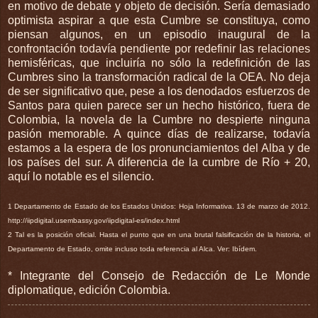
en motivo de debate y objeto de decisión. Sería demasiado
optimista aspirar a que esta Cumbre se constituya, como
piensan algunos, en un episodio inaugural de la
confrontación todavía pendiente por redefinir las relaciones
hemisféricas, que incluiría no sólo la redefinición de las
Cumbres sino la transformación radical de la OEA. No deja
de ser significativo que, pese a los denodados esfuerzos de
Santos para quien parece ser un hecho histórico, fuera de
Colombia, la novela de la Cumbre no despierte ninguna
pasión memorable. A quince días de realizarse, todavía
estamos a la espera de los pronunciamientos del Alba y de
los países del sur. A diferencia de la cumbre de Río + 20,
aquí lo notable es el silencio.
1 Departamento de Estado de los Estados Unidos: Hoja Informativa. 13 de marzo de 2012.
http://iipdigital.usembassy.gov/iipdigital-es/index.html
2 Tal es la posición oficial. Hasta el punto que en una brutal falsificación de la historia, el
Departamento de Estado, omite incluso toda referencia al Alca. Ver: Ibídem.
* Integrante del Consejo de Redacción de Le Monde
diplomatique, edición Colombia.