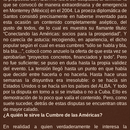
que se convocó de manera extraordinaria y de emergencia
en Monterrey (México) en el 2004. La proeza diplomática de
Santos consistió precisamente en haberse inventado para
esta ocasión un contenido completamente aséptico, del
gusto de todos, de lo cual es muestra su flamante título:
“Conectando las Américas: socios para la prosperidad”. Y
no carecía de astucia: recogiendo, en apariencia, el dicho
popular según el cual en esas cumbres “sólo se habla y bla,
bla bla…”, colocó como anzuelo la oferta de que esta vez se
aprobarían “proyectos concretos, financiados y todo”. Pero
no fue suficiente; se puso en duda hasta la propia validez
del evento. La tensión llegó hasta un punto en que había
que decidir entre hacerla o no hacerla. Hasta hace unas
semanas la disyuntiva era irresoluble: o se hacía sin
Estados Unidos o se hacía sin los países del ALBA. Y todo
por la disputa en torno a si se invitaba o no a Cuba. Ello es
demostración de lo poco que valía el contenido. Pero, como
suele suceder, detrás de estas disputas se encuentran otras
de mayor calado.
¿A quién le sirve la Cumbre de las Américas?
En realidad a quien verdaderamente le interesa la