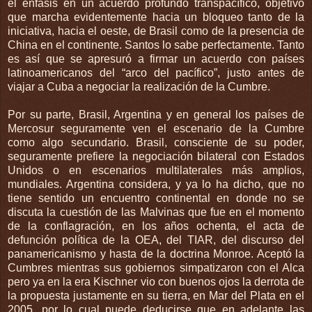
el énfasis en un acuerdo profundo transpacífico, objetivo
que marcha evidentemente hacia un bloqueo tanto de la
iniciativa, hacia el oeste, de Brasil como de la presencia de
China en el continente. Santos lo sabe perfectamente. Tanto
es así que se apresuró a firmar un acuerdo con países
latinoamericanos del “arco del pacífico”, justo antes de
viajar a Cuba a negociar la realización de la Cumbre.
Por su parte, Brasil, Argentina y en general los países de
Mercosur seguramente ven el escenario de la Cumbre
como algo secundario. Brasil, consciente de su poder,
seguramente prefiere la negociación bilateral con Estados
Unidos o en escenarios multilaterales más amplios,
mundiales. Argentina considera, y ya lo ha dicho, que no
tiene sentido un encuentro continental en donde no se
discuta la cuestión de las Malvinas que fue en el momento
de la conflagración, en los años ochenta, el acta de
defunción política de la OEA, del TIAR, del discurso del
panamericanismo y hasta de la doctrina Monroe. Aceptó la
Cumbres mientras sus gobiernos simpatizaron con el Alca
pero ya en la era Kischner vio con buenos ojos la derrota de
la propuesta justamente en su tierra, en Mar del Plata en el
2005, por lo cual puede deducirse que en adelante las