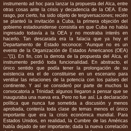
instrumento ad hoc para lanzar la propuesta del Alca, entre
otras cosas ante la crisis y decadencia de la OEA. Este
rasgo, por cierto, ha sido objeto de tergiversaciones; recién
se planteó la invitación a Cuba, la primera objeción del
gobierno estadounidense consistía en que Cuba no había
ingresado todavía a la OEA y no mostraba interés en
hacerlo. Tan descarada era la falacia que ya hoy el
Departamento de Estado reconoce: “Aunque no es un
evento de la Organización de Estados Americanos (OEA)
…”(1). En fin, con la derrota de la propuesta del Alca, el
instrumento perdió toda funcionalidad. En abstracto, el
único sentido que podía tener la prolongación de su
existencia era el de constituirse en un escenario para
ventilar las relaciones de la potencia con los países del
continente. Y así se consideró por parte de muchos la
convocatoria a Trinidad; algunos llegaron a pensar que se
inauguraba una nueva era. Pero no fue así. La declaración
política que nunca fue sometida a discusión y menos
aprobada, contenía toda clase de temas menos el único
importante que era la crisis económica mundial. Para
Estados Unidos, en realidad, la Cumbre de las Américas
había dejado de ser importante; dada la nueva correlación