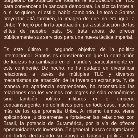
purgatorio de suplicar de rodillas la aprobación del TLC
para convencer a la bancada demócrata. La táctica imperial
o, si se quiere, el estilo, había cambiado. Le tocó a Santos
proyectar, allá también, la imagen de que no era igual a
Uribe. Y logró por fin la aprobación, para satisfacción de las
elites de nuestro país. Se trata ahora de ofrecer
públicamente sus servicios para una nueva táctica imperial.
Es este último el segundo objetivo de la política
internacional. Santos es consciente de que la correlación
de fuerzas ha cambiado en el mundo y particularmente en
este continente. De hecho, no ha dudado en diversificar
relaciones, a través de múltiples TLC y diversos
mecanismos de atracción de la inversión extranjera. Y, de
manera en apariencia sorprendente, ha reconstruido las
relaciones con los vecinos con logros no sólo económicos
sino también político militares en el empeño
contrainsurgente, no definitivos pero, en todo caso, muchos
más de los que prometía Uribe. Al mismo tiempo, viene
aplicándose juiciosamente a fortalecer las relaciones con
Brasil, la potencia de Suramérica, por la vía de ofrecer
oportunidades de inversión. En general, busca congraciarse
con todos declarando su apoyo a Unasur; política muy