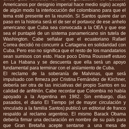
Americanos por designio imperial hace medio siglo) aceptó
de algún modo la interlocución del colombiano para que el
tema esté presente en la reunión. Si Santos quiere dar un
paso en la historia será el de ser el portavoz de ese anhelo
americano: que Cuba sea convocada a la OEA y que ese
sea el puntapié de un sistema panamericano sin tutela de
Washington. Cabe señalar que el ecuatoriano Rafael
Correa decidió no concurrir a Cartagena en solidaridad con
Cuba. Pero eso no significa que el resto de los mandatarios
sean sumisos con esto. Hace poco Dilma Rousseff estuvo
en La Habana y se descuenta que ella será un apoyo
fundamental para terminar con el aislamiento de Cuba.
El reclamo de la soberanía de Malvinas, que será
impulsado con firmeza por Cristina Fernández de Kirchner,
debería ser otra de las iniciativas del propio Santos en su
calidad de anfitrión. Cabe recordar que Colombia no había
apoyado a la Argentina en 1982. Sin embargo, días
pasados, el diario El Tiempo (el de mayor circulación y
vinculado a la familia Santos) publicó un editorial de franco
respaldo al reclamo argentino. El mismo Barack Obama
debería firmar una declaración en nombre de su país para
que Gran Bretaña acepte sentarse a una mesa de