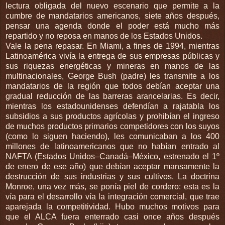
lectura obligada del nuevo escenario que permite a la
cumbre de mandatarios americanos, siete años después,
pensar una agenda donde el poder está mucho más
repartido y no reposa en manos de los Estados Unidos.
Vale la pena repasar. En Miami, a fines de 1994, mientras
Latinoamérica vivía la entrega de sus empresas públicas y
sus riquezas energéticas y mineras en manos de las
multinacionales, George Bush (padre) les transmite a los
mandatarios de la región que todos debían aceptar una
gradual reducción de las barreras arancelarias. Es decir,
mientras los estadounidenses defendían a rajatabla los
subsidios a sus productos agrícolas y prohibían el ingreso
de muchos productos primarios competidores con los suyos
(como lo siguen haciendo), les comunicaban a los 400
millones de latinoamericanos que no habían entrado al
NAFTA (Estados Unidos–Canadá–México, estrenado el 1º
de enero de ese año) que debían aceptar mansamente la
destrucción de sus industrias y sus cultivos. La doctrina
Monroe, una vez más, se ponía piel de cordero: esta es la
vía para el desarrollo vía la integración comercial, que trae
aparejada la competitividad. Hubo muchos motivos para
que el ALCA fuera enterrado casi once años después