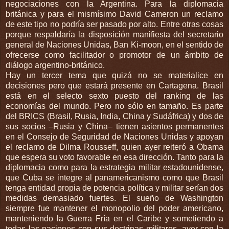
negociaciones con la Argentina. Para la diplomacia
británica y para el mismísimo David Cameron un reclamo
de este tipo no podría ser pasado por alto. Entre otras cosas
porque respaldaría la disposición manifiesta del secretario
general de Naciones Unidas, Ban Ki-moon, en el sentido de
ofrecerse como facilitador o promotor de un ámbito de
diálogo argentino-británico.
Hay un tercer tema que quizá no se materialice en
decisiones pero que estará presente en Cartagena. Brasil
está en el selecto sexto puesto del ranking de las
economías del mundo. Pero no sólo en tamaño. Es parte
del BRICS (Brasil, Rusia, India, China y Sudáfrica) y dos de
sus socios –Rusia y China– tienen asientos permanentes
en el Consejo de Seguridad de Naciones Unidas y apoyan
el reclamo de Dilma Rousseff, quien ayer reiteró a Obama
que espera su voto favorable en esa dirección. Tanto para la
diplomacia como para la estrategia militar estadounidense,
que Cuba se integre al panamericanismo como que Brasil
tenga entidad propia de potencia política y militar serían dos
medidas demasiado fuertes. El sueño de Washington
siempre fue mantener el monopolio del poder americano,
manteniendo la Guerra Fría en el Caribe y sometiendo a
todas las naciones con sus doctrinas militares, ayer con la