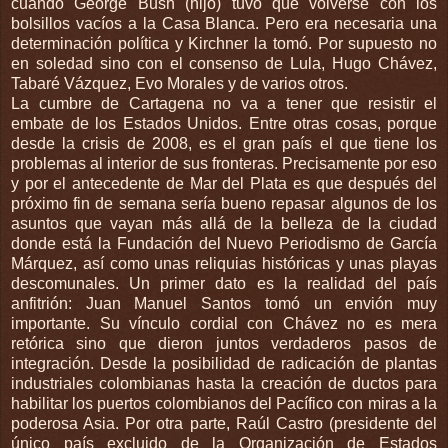
cuando George Bush (hijo) tuvo que volverse con los
bolsillos vacíos a la Casa Blanca. Pero era necesaria una
determinación política y Kirchner la tomó. Por supuesto no
en soledad sino con el consenso de Lula, Hugo Chávez,
Tabaré Vázquez, Evo Morales y de varios otros.
La cumbre de Cartagena no va a tener que resistir el
embate de los Estados Unidos. Entre otras cosas, porque
desde la crisis de 2008, es el gran país el que tiene los
problemas al interior de sus fronteras. Precisamente por eso
y por el antecedente de Mar del Plata es que después del
próximo fin de semana sería bueno repasar algunos de los
asuntos que vayan más allá de la belleza de la ciudad
donde está la Fundación del Nuevo Periodismo de García
Márquez, así como unas reliquias históricas y unas playas
descomunales. Un primer dato es la realidad del país
anfitrión: Juan Manuel Santos tomó un envión muy
importante. Su vínculo cordial con Chávez no es mera
retórica sino que dieron juntos verdaderos pasos de
integración. Desde la posibilidad de radicación de plantas
industriales colombianas hasta la creación de ductos para
habilitar los puertos colombianos del Pacífico con miras a la
poderosa Asia. Por otra parte, Raúl Castro (presidente del
único país excluido de la Organización de Estados