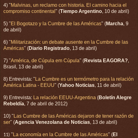
4) "
Malvinas, un reclamo con historia. El camino hacia el
compromiso continental
" (
Tiempo Argentino
, 10 de abril)
5) "
El Bogotazo y la Cumbre de las Américas
" (
Marcha
, 9
de abril)
6) "
Militarización: un debate ausente en la Cumbre de las
Américas
" (
Diario Registrado
, 13 de abril)
7) "
América, de Cúpula em Cúpula
" (
Revista EAGORA?
,
Brasil, 13 de abril)
8) Entrevista: "
La Cumbre es un termómetro para la relación
América Latina - EEUU
" (
Yahoo Noticias
, 11 de abril)
9) Entrevista:
La relación EEUU-Argentina
(
Boletín Alegre
Rebeldía
, 7 de abril de 2012)
10) "
Las Cumbre de las Américas dejaron de tener razón de
ser
" (
Agencia Venezolana de Noticias
, 13 de abril)
"
La economía en la Cumbre de las Américas
" (
El
11)