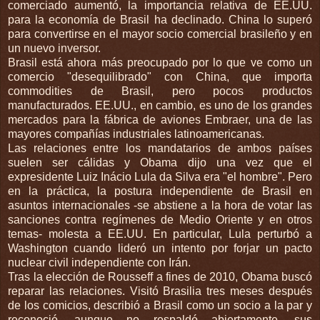
comerciado aumentó, la importancia relativa de EE.UU.
para la economía de Brasil ha declinado. China lo superó
para convertirse en el mayor socio comercial brasileño y en
un nuevo inversor.
Brasil está ahora más preocupado por lo que ve como un
comercio "desequilibrado" con China, que importa
commodities de Brasil, pero pocos productos
manufacturados. EE.UU., en cambio, es uno de los grandes
mercados para la fábrica de aviones Embraer, una de las
mayores compañías industriales latinoamericanas.
Las relaciones entre los mandatarios de ambos países
suelen ser cálidas y Obama dijo una vez que el
expresidente Luiz Inácio Lula da Silva era "el hombre". Pero
en la práctica, la postura independiente de Brasil en
asuntos internacionales -se abstiene a la hora de votar las
sanciones contra regímenes de Medio Oriente y en otros
temas- molesta a EE.UU. En particular, Lula perturbó a
Washington cuando lideró un intento por forjar un pacto
nuclear civil independiente con Irán.
Tras la elección de Rousseff a fines de 2010, Obama buscó
reparar las relaciones. Visitó Brasilia tres meses después
de los comicios, describió a Brasil como un socio a la par y
reconoció, aunque no respaldó abiertamente, sus