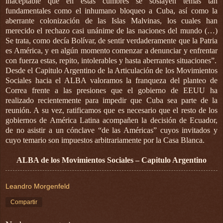
inaceptable que en estas cumbres se soslayen temas tan
fundamentales como el inhumano bloqueo a Cuba, así como la
aberrante colonización de las Islas Malvinas, los cuales han
merecido el rechazo casi unánime de las naciones del mundo (…)
Se trata, como decía Bolívar, de sentir verdaderamente que la Patria
es América, y en algún momento comenzar a denunciar y enfrentar
con fuerza estas, repito, intolerables y hasta aberrantes situaciones”.
Desde el Capitulo Argentino de la Articulación de los Movimientos
Sociales hacia el ALBA valoramos la franqueza del planteo de
Correa frente a las presiones que el gobierno de EEUU ha
realizado recientemente para impedir que Cuba sea parte de la
reunión. A su vez, ratificamos que es necesario que el resto de los
gobiernos de América Latina acompañen la decisión de Ecuador,
de no asistir a un cónclave “de las Américas” cuyos invitados y
cuyo temario son impuestos arbitrariamente por la Casa Blanca.
ALBA de los Movimientos Sociales – Capitulo Argentino
Leandro Morgenfeld
Compartir