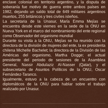
enclave colonial en territorio argentino, y la disputa de
soberanía fue motivo de guerra entre ambos países en
1982, dejando un saldo total de 649 militares argentinos
muertos, 255 británicos y tres civiles isleños.
La secretaria de la Unasur, María Emma Mejías se
encuentra desde este viernes en la sede de la ONU en
Nueva York en el marco del nombramiento del ente regional
como Observador del organismo mundial
Durante su visita a la ONU, Mejías se ha reunido con la
directora de la división de mujeres del ente, la ex presidenta
chilena Michelle Bachelet; la directora de la División de las
Américas del organismo, Martha Dogge; el actual
presidente del periodo de sesiones de la Asamblea
General, Nassir Abdulaziz Al-Nasser (Qatar), y el
subsecretario de Asuntos Políticos de la ONU, Oscar
Fernández-Taranco.
Igualmente, estuvo a la cabeza de un encuentro con
diplomáticos de la ONU para hablar sobre el trabajo
realizado por Unasur.