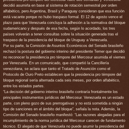
decidió asumirla en base al sistema de rotación semestral por orden
alfabético, pero Argentina, Brasil y Paraguay consideran que esa función
está vacante porque no hubo traspaso formal. El 12 de agosto vence el
plazo para que Venezuela concluya la adhesión a la normativa del bloque
sudamericano y después de esa fecha, según lo acordado, los tres
países volverán a tener consultas sobre la situación generada tras el
traspaso de la presidencia del bloque de Uruguay a Venezuela.
Por su parte, la Comisión de Asuntos Económicos del Senado brasileño
rechazó la postura del gobierno interino del presidente Temer que decidió
no reconocer la presidencia pro témpore del Mercosur asumida el viernes
por Venezuela. En un comunicado, que compartió la Cancillería
venezolana, se aclara que tanto el Tratado de Asunción como el
Protocolo de Ouro Preto establecen que la presidencia pro témpore del
bloque regional sería alternada cada seis meses, por orden alfabético,
entre los estados partes.
“La decisión del gobierno interino brasileño contraría frontalmente los
principales instrumentos jurídicos del Mercosur. Venezuela es un estado
parte, con pleno gozo de sus prerrogativas y no está sometida a ningún
tipo de sanciones en el ámbito del bloque”, señala la nota. Además, la
Comisión del Senado brasileño manifestó: “Las razones alegadas para el
incumplimiento de la norma jurídica del Mercosur carecen de fundamento
técnico. El alegato de que Venezuela no puede asumir la presidencia del