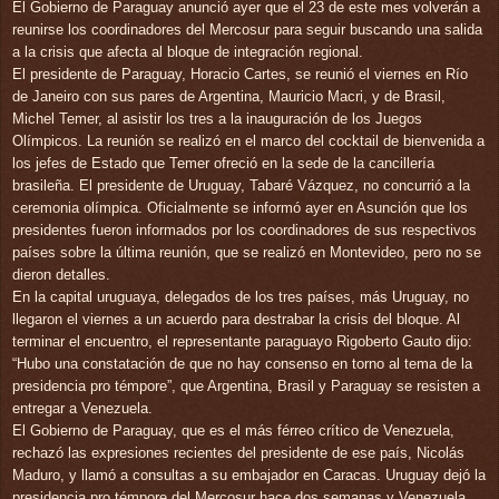
El Gobierno de Paraguay anunció ayer que el 23 de este mes volverán a
reunirse los coordinadores del Mercosur para seguir buscando una salida
a la crisis que afecta al bloque de integración regional.
El presidente de Paraguay, Horacio Cartes, se reunió el viernes en Río
de Janeiro con sus pares de Argentina, Mauricio Macri, y de Brasil,
Michel Temer, al asistir los tres a la inauguración de los Juegos
Olímpicos. La reunión se realizó en el marco del cocktail de bienvenida a
los jefes de Estado que Temer ofreció en la sede de la cancillería
brasileña. El presidente de Uruguay, Tabaré Vázquez, no concurrió a la
ceremonia olímpica. Oficialmente se informó ayer en Asunción que los
presidentes fueron informados por los coordinadores de sus respectivos
países sobre la última reunión, que se realizó en Montevideo, pero no se
dieron detalles.
En la capital uruguaya, delegados de los tres países, más Uruguay, no
llegaron el viernes a un acuerdo para destrabar la crisis del bloque. Al
terminar el encuentro, el representante paraguayo Rigoberto Gauto dijo:
“Hubo una constatación de que no hay consenso en torno al tema de la
presidencia pro témpore”, que Argentina, Brasil y Paraguay se resisten a
entregar a Venezuela.
El Gobierno de Paraguay, que es el más férreo crítico de Venezuela,
rechazó las expresiones recientes del presidente de ese país, Nicolás
Maduro, y llamó a consultas a su embajador en Caracas. Uruguay dejó la
presidencia pro témpore del Mercosur hace dos semanas y Venezuela