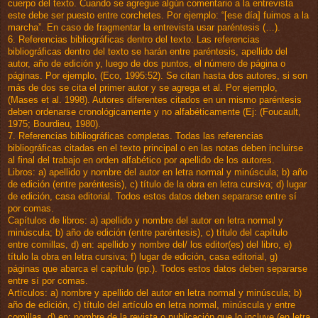
cuerpo del texto. Cuando se agregue algún comentario a la entrevista
este debe ser puesto entre corchetes. Por ejemplo: “[ese día] fuimos a la
marcha”. En caso de fragmentar la entrevista usar paréntesis (…).
6. Referencias bibliográficas dentro del texto. Las referencias
bibliográficas dentro del texto se harán entre paréntesis, apellido del
autor, año de edición y, luego de dos puntos, el número de página o
páginas. Por ejemplo, (Eco, 1995:52). Se citan hasta dos autores, si son
más de dos se cita el primer autor y se agrega et al. Por ejemplo,
(Mases et al. 1998). Autores diferentes citados en un mismo paréntesis
deben ordenarse cronológicamente y no alfabéticamente (Ej: (Foucault,
1975; Bourdieu, 1980).
7. Referencias bibliográficas completas. Todas las referencias
bibliográficas citadas en el texto principal o en las notas deben incluirse
al final del trabajo en orden alfabético por apellido de los autores.
Libros: a) apellido y nombre del autor en letra normal y minúscula; b) año
de edición (entre paréntesis), c) título de la obra en letra cursiva; d) lugar
de edición, casa editorial. Todos estos datos deben separarse entre sí
por comas.
Capítulos de libros: a) apellido y nombre del autor en letra normal y
minúscula; b) año de edición (entre paréntesis), c) título del capítulo
entre comillas, d) en: apellido y nombre del/ los editor(es) del libro, e)
título la obra en letra cursiva; f) lugar de edición, casa editorial, g)
páginas que abarca el capítulo (pp.). Todos estos datos deben separarse
entre sí por comas.
Artículos: a) nombre y apellido del autor en letra normal y minúscula; b)
año de edición, c) título del artículo en letra normal, minúscula y entre
comillas, d) en: nombre de la revista o publicación que lo incluye (en letra