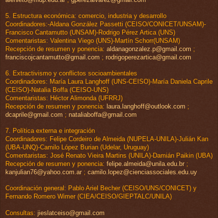
5. Estructura económica: comercio, industria y desarrollo
Coordinadores:-Aldana González Passetti (CEISO/CONICET/UNSAM)-
Francisco Cantamutto (UNSAM)-Rodrigo Pérez Artica (UNS)
Comentaristas: Valentina Viego (UNS)-Martín Schorr(UNSAM)
Recepción de resumen y ponencia:
aldanagonzalez.p@gmail.com
;
franciscojcantamutto@gmail.com
;
rodrigoperezartica@gmail.com
6. Extractivismo y conflictos socioambientales
Coordinadores: María Laura Langhoff (UNS-CEISO)-María Daniela Caprile
(CEISO)-Natalia Boffa (CEISO-UNS)
Comentaristas: Héctor Alimonda (UFRRJ)
Recepción de resumen y ponencia:
laura.langhoff@outlook.com
;
dcaprile@gmail.com
;
nataliaboffa@gmail.com
7. Política externa e integración
Coordinadores: Felipe Cordeiro de Almeida (NUPELA-UNILA)-Julián Kan
(UBA-UNQ)-Camilo López Burian (Udelar, Uruguay)
Comentaristas: José Renato Vieira Martins (UNILA)-Damián Paikin (UBA)
Recepción de resumen y ponencia:
felipe.almeida@unila.edu.br
;
kanjulian76@yahoo.com.ar
;
camilo.lopez@cienciassociales.edu.uy
Coordinación general: Pablo Ariel Becher (CEISO/UNS/CONICET) y
Fernando Romero Wimer (CIEA/CEISO/GIEPTALC/UNILA)
Consultas:
jieslatceiso@gmail.com