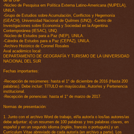
de la UNP
-Núcleo de Pesquisa em Política Externa Latino-Americana (NUPELA),
UNILA.
-Grupo de Estudios sobre Acumulación, Conflictos y Hegemonía
(GEACH), Universidad Nacional de Quilmes (UNQ). -Centro de
Investigaciones sobre Economía y Sociedad en la Argentina
Contemporánea (IESAC), UNQ.
-Núcleo de Estudos para a Paz (NEP), UNILA.
-Cátedra de Estudos para a Paz (CEPAZ), UNILA.
-Archivo Histórico de Coronel Rosales
Aval académico local:
DEPARTAMENTO DE GEOGRAFÍA Y TURISMO DE LA UNIVERSIDAD
NACIONAL DEL SUR
Fechas importantes:
-Recepción de resúmenes: hasta el 1° de diciembre de 2016 (Hasta 200
palabras). Debe incluir: TÍTULO en mayúsculas, Autor/es y Pertenencia
institucional.
-Recepción de ponencias: hasta el 1° de marzo de 2017.
Normas de presentación:
1. Junto con el archivo Word de trabajo, el/la autor/a o los/las autores/as
debe adjuntar: a) un resumen de 100 palabras y tres palabras claves, en
español y en un segundo idioma (inglés, francés o portugués) y un
Currículum Vitae abreviado de cada autor/a (en archivo a parte). Los