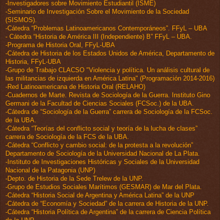
-Investigadores sobre Movimiento Estudiantil (ISME)
-Seminario de Investigación Sobre el Movimiento de la Sociedad
(SISMOS).
-Cátedra “Problemas Latinoamericanos Contemporáneos”. FFyL – UBA
- Cátedra “Historia de América III (Independiente) B” FFyL – UBA.
-Programa de Historia Oral, FFyL-UBA
-Cátedra de Historia de los Estados Unidos de América, Departamento de
Historia, FFyL-UBA
-Grupo de Trabajo CLACSO "Violencia y política. Un análisis cultural de
las militancias de izquierda en América Latina" (Programación 2014-2016)
-Red Latinoamericana de Historia Oral (RELAHO)
-Cuadernos de Marte. Revista de Sociología de la Guerra. Instituto Gino
Germani de la Facultad de Ciencias Sociales (FCSoc.) de la UBA.
-Cátedra de “Sociología de la Guerra” carrera de Sociología de la FCSoc.
de la UBA.
-Cátedra “Teorías del conflicto social y teoría de la lucha de clases”
carrera de Sociología de la FCS de la UBA.
-Cátedra “Conflicto y cambio social: de la protesta a la revolución”
Departamento de Sociología de la Universidad Nacional de La Plata.
-Instituto de Investigaciones Históricas y Sociales de la Universidad
Nacional de la Patagonia (UNP)
-Depto. de Historia de la Sede Trelew de la UNP.
-Grupo de Estudios Sociales Marítimos (GESMAR) de Mar del Plata.
-Cátedra “Historia Social de Argentina y América Latina” de la UNP
-Cátedra de “Economía y Sociedad” de la carrera de Historia de la UNP.
-Cátedra “Historia Política de Argentina” de la carrera de Ciencia Política