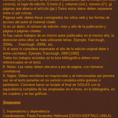
cursiva); e) lugar de edición; f) tomo (t.), volumen (vol.), número (n°), g)
páginas que abarca el artículo (pp.) Todos estos datos deben separarse
entre sí por comas.
Páginas web: deben llevar consignados los sitios web y las fechas de
acceso del autor al material citado.
Si es un diario, el número de edición, mes y año de la publicación y
página o páginas citadas.
Si hay varios trabajos de un mismo autor publicados en el mismo año, la
distinción entre ellos se hará utilizando letras. Ejemplo: Fairclough,
2000a, … Fairclough, 2000b, etc.
Si el autor lo considera importante el año de la edición original debe ir
entre corchetes. Ejemplo: Fairclough, 2000 [1992]
Todos los trabajos incluidos en la lista bibliográfica deben estar
referenciados en el texto.
8. Notas: Las notas deben ubicarse a pie de página, con números
correlativos.
9. Siglas: Deben escribirse en mayúsculas y al mencionarlas por primera
vez en el texto ponerlas en su versión completa entre guiones o
paréntesis. Conviene hacer un listado al final de SIGLAS con la
equivalencia completa de las empleadas en el texto, en la bibliografía, en
los cuadros y en las gráficas.
Simposios
1. Imperialismo y dependencia
Coordinadores: Paula Fernández Hellmund (CEISO-GIEPTALC-UNILA)-