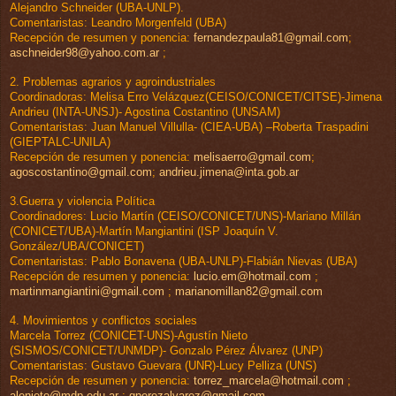
Alejandro Schneider (UBA-UNLP).
Comentaristas: Leandro Morgenfeld (UBA)
Recepción de resumen y ponencia:
fernandezpaula81@gmail.com
;
aschneider98@yahoo.com.ar
;
2. Problemas agrarios y agroindustriales
Coordinadoras: Melisa Erro Velázquez(CEISO/CONICET/CITSE)-Jimena
Andrieu (INTA-UNSJ)- Agostina Costantino (UNSAM)
Comentaristas: Juan Manuel Villulla- (CIEA-UBA) –Roberta Traspadini
(GIEPTALC-UNILA)
Recepción de resumen y ponencia:
melisaerro@gmail.com
;
agoscostantino@gmail.com
;
andrieu.jimena@inta.gob.ar
3.Guerra y violencia Política
Coordinadores: Lucio Martín (CEISO/CONICET/UNS)-Mariano Millán
(CONICET/UBA)-Martín Mangiantini (ISP Joaquín V.
González/UBA/CONICET)
Comentaristas: Pablo Bonavena (UBA-UNLP)-Flabián Nievas (UBA)
Recepción de resumen y ponencia:
lucio.em@hotmail.com
;
martinmangiantini@gmail.com
;
marianomillan82@gmail.com
4. Movimientos y conflictos sociales
Marcela Torrez (CONICET-UNS)-Agustín Nieto
(SISMOS/CONICET/UNMDP)- Gonzalo Pérez Álvarez (UNP)
Comentaristas: Gustavo Guevara (UNR)-Lucy Pelliza (UNS)
Recepción de resumen y ponencia:
torrez_marcela@hotmail.com
;
alenieto@mdp.edu.ar
;
gperezalvarez@gmail.com