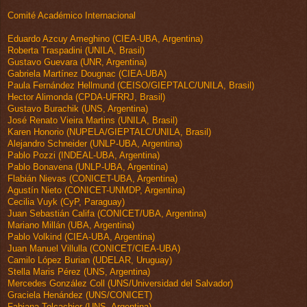
Comité Académico Internacional
Eduardo Azcuy Ameghino (CIEA-UBA, Argentina)
Roberta Traspadini (UNILA, Brasil)
Gustavo Guevara (UNR, Argentina)
Gabriela Martínez Dougnac (CIEA-UBA)
Paula Fernández Hellmund (CEISO/GIEPTALC/UNILA, Brasil)
Hector Alimonda (CPDA-UFRRJ, Brasil)
Gustavo Burachik (UNS, Argentina)
José Renato Vieira Martins (UNILA, Brasil)
Karen Honorio (NUPELA/GIEPTALC/UNILA, Brasil)
Alejandro Schneider (UNLP-UBA, Argentina)
Pablo Pozzi (INDEAL-UBA, Argentina)
Pablo Bonavena (UNLP-UBA, Argentina)
Flabián Nievas (CONICET-UBA, Argentina)
Agustín Nieto (CONICET-UNMDP, Argentina)
Cecilia Vuyk (CyP, Paraguay)
Juan Sebastián Califa (CONICET/UBA, Argentina)
Mariano Millán (UBA, Argentina)
Pablo Volkind (CIEA-UBA, Argentina)
Juan Manuel Villulla (CONICET/CIEA-UBA)
Camilo López Burian (UDELAR, Uruguay)
Stella Maris Pérez (UNS, Argentina)
Mercedes González Coll (UNS/Universidad del Salvador)
Graciela Henández (UNS/CONICET)
Fabiana Tolcachier (UNS, Argentina)