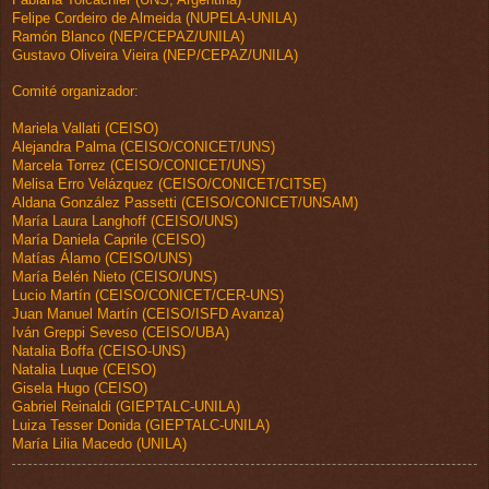
Felipe Cordeiro de Almeida (NUPELA-UNILA)
Ramón Blanco (NEP/CEPAZ/UNILA)
Gustavo Oliveira Vieira (NEP/CEPAZ/UNILA)
Comité organizador:
Mariela Vallati (CEISO)
Alejandra Palma (CEISO/CONICET/UNS)
Marcela Torrez (CEISO/CONICET/UNS)
Melisa Erro Velázquez (CEISO/CONICET/CITSE)
Aldana González Passetti (CEISO/CONICET/UNSAM)
María Laura Langhoff (CEISO/UNS)
María Daniela Caprile (CEISO)
Matías Álamo (CEISO/UNS)
María Belén Nieto (CEISO/UNS)
Lucio Martín (CEISO/CONICET/CER-UNS)
Juan Manuel Martín (CEISO/ISFD Avanza)
Iván Greppi Seveso (CEISO/UBA)
Natalia Boffa (CEISO-UNS)
Natalia Luque (CEISO)
Gisela Hugo (CEISO)
Gabriel Reinaldi (GIEPTALC-UNILA)
Luiza Tesser Donida (GIEPTALC-UNILA)
María Lilia Macedo (UNILA)