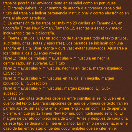
trabajos podrán ser enviados tanto en español como en portugués.
2. El trabajo deberá incluir nombre de autor/a o autores/as debajo del
título del trabajo e indicar pertenencia institucional y correo electrónico en
nota al pie con asterisco.
3. La extensión de los trabajos: máximo 20 carillas en Tamaño A4, en
tipografía Times New Roman, Tamaño 12, escritas a espacio y medio
incluyendo citas y bibliografía.
4. Fuente y títulos. Usar un solo tipo de fuente para todo el texto (títulos,
subtítulos, citas, notas y epígrafes). Los párrafos se iniciarán con una
sangría en 1 cm. Usar negrita y cursivas; evitar subrayados. Ajustarse a
los títulos a los siguientes niveles:
Nivel 1: (título del trabajo) mayúsculas y minúscula en negrilla,
centralizado, sin subrayar. Ej: Título
Nivel 2: mayúsculas y minúscula, negrilla en itálica, margen izquierdo.
Ej:Sección
Nivel 3: mayúsculas y minúsculas en itálica, sin negrilla, margen
izquierdo. Ej: Subsección
Nivel 4: mayúsculas y minúsculas, margen izquierdo. Ej: Sub-
subsección
5. Citas. Las citas textuales deben ir entre comillas si se incluyen en el
cuerpo del texto. Las transcripciones de más de 5 líneas de texto irán en
párrafo aparte, sin sangría en el primer renglón, sin comillas de apertura
y cierre, en cuerpo 12 Times New Roman, con interlineado sencillo. El
margen de párrafo completo será de 1 cm. Antes y después de cada cita
de este tipo se dejará una línea en blanco. Lo mismo se debe hacer en el
caso de las entrevistas o fuentes documentales que se citen en el