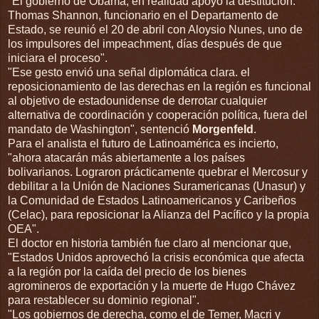
"El gobierno de Obama, en realidad apoyó la destitución.
Thomas Shannon, funcionario en el Departamento de
Estado, se reunió el 20 de abril con Aloysio Nunes, uno de
los impulsores del impeachment, días después de que
iniciara el proceso".
"Ese gesto envió una señal diplomática clara. el
reposicionamiento de las derechas en la región es funcional
al objetivo de estadounidense de derrotar cualquier
alternativa de coordinación y cooperación política, fuera del
mandato de Washington", sentenció
Morgenfeld
.
Para el analista el futuro de Latinoamérica es incierto,
"ahora atacarán más abiertamente a los países
bolivarianos. Lograron prácticamente quebrar el Mercosur y
debilitar a la Unión de Naciones Suramericanas (Unasur) y
la Comunidad de Estados Latinoamericanos y Caribeños
(Celac), para reposicionar la Alianza del Pacífico y la propia
OEA".
El doctor en historia también fue claro al mencionar que,
"Estados Unidos aprovechó la crisis económica que afecta
a la región por la caída del precio de los bienes
agromineros de exportación y la muerte de Hugo Chávez
para restablecer su dominio regional".
"Los gobiernos de derecha, como el de Temer, Macri y