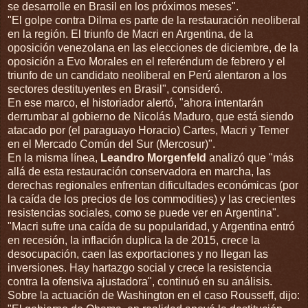
se desarrolle en Brasil en los próximos meses".
"El golpe contra Dilma es parte de la restauración neoliberal
en la región. El triunfo de Macri en Argentina, de la
oposición venezolana en las elecciones de diciembre, de la
oposición a Evo Morales en el referéndum de febrero y el
triunfo de un candidato neoliberal en Perú alentaron a los
sectores destituyentes en Brasil", consideró.
En ese marco, el historiador alertó, "ahora intentarán
derrumbar al gobierno de Nicolás Maduro, que está siendo
atacado por (el paraguayo Horacio) Cartes, Macri y Temer
en el Mercado Común del Sur (Mercosur)".
En la misma línea,
Leandro Morgenfeld
analizó que "más
allá de esta restauración conservadora en marcha, las
derechas regionales enfrentan dificultades económicas (por
la caída de los precios de los commodities) y las crecientes
resistencias sociales, como se puede ver en Argentina".
"Macri sufre una caída de su popularidad, y Argentina entró
en recesión, la inflación duplica la de 2015, crece la
desocupación, caen las exportaciones y no llegan las
inversiones. Hay hartazgo social y crece la resistencia
contra la ofensiva ajustadora", continuó en su análisis.
Sobre la actuación de Washington en el caso Rousseff, dijo: