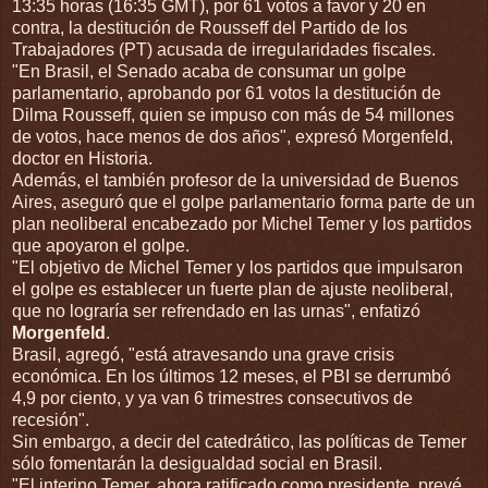
13:35 horas (16:35 GMT), por 61 votos a favor y 20 en
contra, la destitución de Rousseff del Partido de los
Trabajadores (PT) acusada de irregularidades fiscales.
"En Brasil, el Senado acaba de consumar un golpe
parlamentario, aprobando por 61 votos la destitución de
Dilma Rousseff, quien se impuso con más de 54 millones
de votos, hace menos de dos años", expresó Morgenfeld,
doctor en Historia.
Además, el también profesor de la universidad de Buenos
Aires, aseguró que el golpe parlamentario forma parte de un
plan neoliberal encabezado por Michel Temer y los partidos
que apoyaron el golpe.
"El objetivo de Michel Temer y los partidos que impulsaron
el golpe es establecer un fuerte plan de ajuste neoliberal,
que no lograría ser refrendado en las urnas", enfatizó
Morgenfeld
.
Brasil, agregó, "está atravesando una grave crisis
económica. En los últimos 12 meses, el PBI se derrumbó
4,9 por ciento, y ya van 6 trimestres consecutivos de
recesión".
Sin embargo, a decir del catedrático, las políticas de Temer
sólo fomentarán la desigualdad social en Brasil.
"El interino Temer, ahora ratificado como presidente, prevé