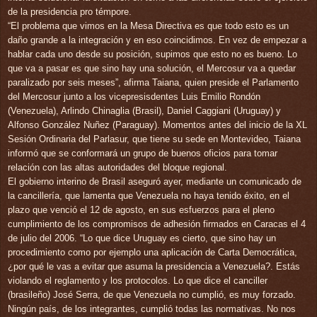
de la presidencia pro témpore.
“El problema que vimos en la Mesa Directiva es que todo esto es un
daño grande a la integración y en eso coincidimos. En vez de empezar a
hablar cada uno desde su posición, supimos que esto no es bueno. Lo
que va a pasar es que sino hay una solución, el Mercosur va a quedar
paralizado por seis meses”, afirma Taiana, quien preside el Parlamento
del Mercosur junto a los vicepresisdentes Luis Emilio Rondón
(Venezuela), Arlindo Chinaglia (Brasil), Daniel Caggiani (Uruguay) y
Alfonso González Nuñez (Paraguay). Momentos antes del inicio de la XL
Sesión Ordinaria del Parlasur, que tiene su sede en Montevideo, Taiana
informó que se conformará un grupo de buenos oficios para tomar
relación con las altas autoridades del bloque regional.
El gobierno interino de Brasil aseguró ayer, mediante un comunicado de
la cancillería, que lamenta que Venezuela no haya tenido éxito, en el
plazo que venció el 12 de agosto, en sus esfuerzos para el pleno
cumplimiento de los compromisos de adhesión firmados en Caracas el 4
de julio del 2006. “Lo que dice Uruguay es cierto, que sino hay un
procedimiento como por ejemplo una aplicación de Carta Democrática,
¿por qué le vas a evitar que asuma la presidencia a Venezuela?. Estás
violando el reglamento y los protocolos. Lo que dice el canciller
(brasileño) José Serra, de que Venezuela no cumplió, es muy forzado.
Ningún país, de los integrantes, cumplió todas las normativas. No nos