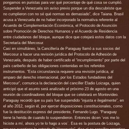
pongamos en puristas para ver qué porcentaje de qué cosa se cumplió.
Suspender a Venezuela sin aviso previo porque un día descubriste que
no cumplieron con no sé qué normas es demasiado”, dice Taiana. Brasil
acusa a Venezuela de no haber incorporado la normativa referente al
Acuerdo de Complementación Económica, el Protocolo de Asunción
sobre Promoción de Derechos Humanos y el Acuerdo de Residencia
entre ciudadanos del bloque, aunque dice que cotejará estos datos con la
Secretaría del Mercosur.
Casi en simultáneo, la Cancillería de Paraguay llamó a sus socios del
Mercosur a hacer una revisión jurídica del Protocolo de Adhesión de
Venezuela, después de haber certificado el “incumplimiento” por parte del
país caribeño de las obligaciones contenidas en los referidos
instrumentos. “Esta circunstancia requiere una revisión jurídica, al
amparo del derecho internacional, por los Estados fundadores del
Mercosur”, comunica la declaración del canciller Eladio Loizaga, quien
anticipó que el asunto será analizado el próximo 23 de agosto en una
reunión de coordinadores del bloque que se celebrará en Montevideo.
Paraguay recordó que su país fue suspendido “injusta e ilegalmente”, en
el año 2012, según él, por ejercer disposiciones constitucionales, como
fue la destitución express del presidente, Fernando Lugo. “Paraguay
tiene la herida de cuando lo suspendieron. Entonces dicen ´vos me lo
hiciste a mí, ahora yo te lo hago a vos´. Esa es la postura de Loizaga,