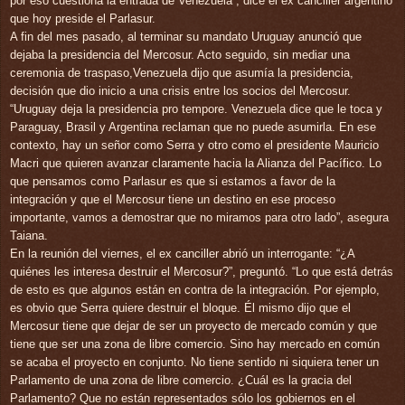
por eso cuestiona la entrada de Venezuela”, dice el ex canciller argentino
que hoy preside el Parlasur.
A fin del mes pasado, al terminar su mandato Uruguay anunció que
dejaba la presidencia del Mercosur. Acto seguido, sin mediar una
ceremonia de traspaso,Venezuela dijo que asumía la presidencia,
decisión que dio inicio a una crisis entre los socios del Mercosur.
“Uruguay deja la presidencia pro tempore. Venezuela dice que le toca y
Paraguay, Brasil y Argentina reclaman que no puede asumirla. En ese
contexto, hay un señor como Serra y otro como el presidente Mauricio
Macri que quieren avanzar claramente hacia la Alianza del Pacífico. Lo
que pensamos como Parlasur es que si estamos a favor de la
integración y que el Mercosur tiene un destino en ese proceso
importante, vamos a demostrar que no miramos para otro lado”, asegura
Taiana.
En la reunión del viernes, el ex canciller abrió un interrogante: “¿A
quiénes les interesa destruir el Mercosur?”, preguntó. “Lo que está detrás
de esto es que algunos están en contra de la integración. Por ejemplo,
es obvio que Serra quiere destruir el bloque. Él mismo dijo que el
Mercosur tiene que dejar de ser un proyecto de mercado común y que
tiene que ser una zona de libre comercio. Sino hay mercado en común
se acaba el proyecto en conjunto. No tiene sentido ni siquiera tener un
Parlamento de una zona de libre comercio. ¿Cuál es la gracia del
Parlamento? Que no están representados sólo los gobiernos en el