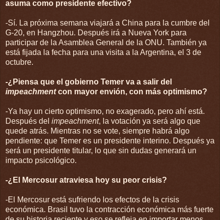
asuma como presidente efectivo?
-Sí. La próxima semana viajará a China para la cumbre del
G-20, en Hangzhou. Después irá a Nueva York para
participar de la Asamblea General de la ONU. También ya
está fijada la fecha para una visita a la Argentina, el 3 de
octubre.
-¿Piensa que el gobierno Temer va a salir del
impeachment
con mayor envión, con más optimismo?
-Ya hay un cierto optimismo, no exagerado, pero ahí está.
Después del
impeachment
, la votación ya será algo que
quede atrás. Mientras no se vote, siempre habrá algo
pendiente: que Temer es un presidente interino. Después ya
será un presidente titular, lo que sin dudas generará un
impacto psicológico.
-¿El Mercosur atraviesa hoy su peor crisis?
-El Mercosur está sufriendo los efectos de la crisis
económica. Brasil tuvo la contracción económica más fuerte
de su historia reciente y eso se refleja en importar menos,