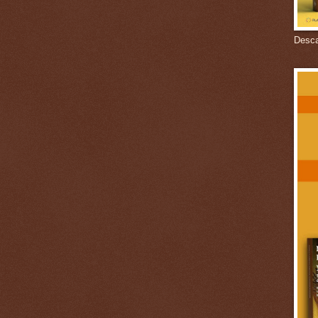
Descar