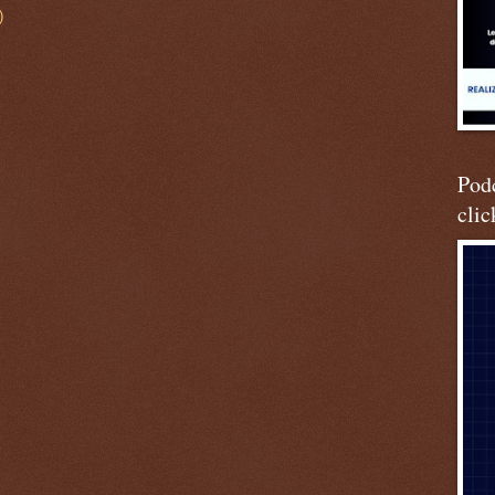
)
Podc
clic