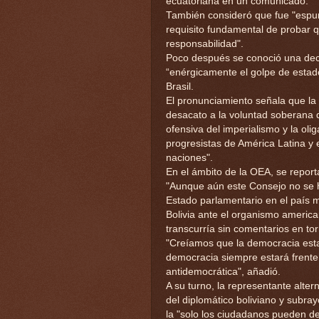
ecuatoriana en un comunicado.
También consideró que fue "espurio
requisito fundamental de probar 
responsabilidad".
Poco después se conoció una dec
“enérgicamente el golpe de estad
Brasil.
El pronunciamiento señala que la 
desacato a la voluntad soberana d
ofensiva del imperialismo y la oli
progresistas de América Latina y 
naciones".
En el ámbito de la OEA, se report
"Aunque aún este Consejo no se 
Estado parlamentario en el país
Bolivia ante el organismo america
transcurría sin comentarios en to
"Creíamos que la democracia est
democracia siempre estará frente a
antidemocrática", añadió.
A su turno, la representante alte
del diplomático boliviano y subrayó
la "solo los ciudadanos pueden dec