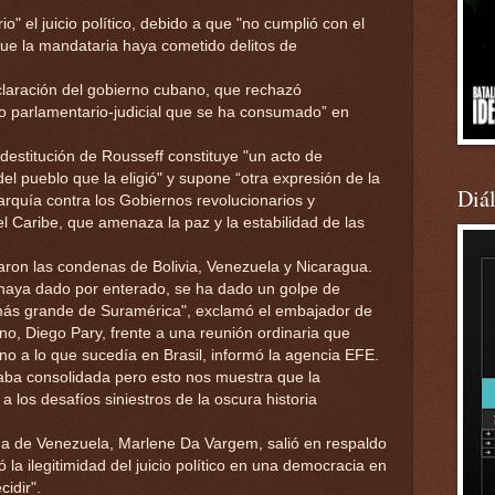
" el juicio político, debido a que "no cumplió con el
que la mandataria haya cometido delitos de
laración del gobierno cubano, que rechazó
o parlamentario-judicial que se ha consumado” en
destitución de Rousseff constituye "un acto de
el pueblo que la eligió" y supone “otra expresión de la
Diá
garquía contra los Gobiernos revolucionarios y
el Caribe, que amenaza la paz y la estabilidad de las
aron las condenas de Bolivia, Venezuela y Nicaragua.
haya dado por enterado, se ha dado un golpe de
 más grande de Suramérica", exclamó el embajador de
no, Diego Pary, frente a una reunión ordinaria que
rno a lo que sucedía en Brasil, informó la agencia EFE.
aba consolidada pero esto nos muestra que la
 los desafíos siniestros de la oscura historia
rna de Venezuela, Marlene Da Vargem, salió en respaldo
 la ilegitimidad del juicio político en una democracia en
idir".