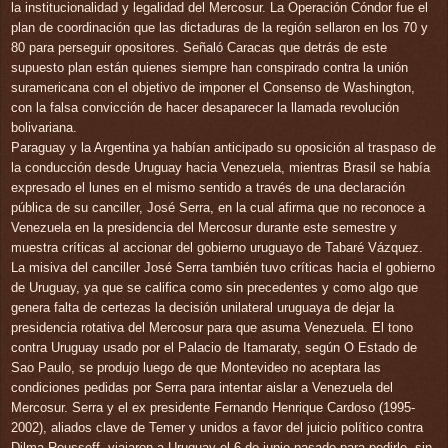
la institucionalidad y legalidad del Mercosur. La Operación Cóndor fue el
plan de coordinación que las dictaduras de la región sellaron en los 70 y
80 para perseguir opositores. Señaló Caracas que detrás de este
supuesto plan están quienes siempre han conspirado contra la unión
suramericana con el objetivo de imponer el Consenso de Washington,
con la falsa convicción de hacer desaparecer la llamada revolución
bolivariana.
Paraguay y la Argentina ya habían anticipado su oposición al traspaso de
la conducción desde Uruguay hacia Venezuela, mientras Brasil se había
expresado el lunes en el mismo sentido a través de una declaración
pública de su canciller, José Serra, en la cual afirma que no reconoce a
Venezuela en la presidencia del Mercosur durante este semestre y
muestra críticas al accionar del gobierno uruguayo de Tabaré Vázquez.
La misiva del canciller José Serra también tuvo críticas hacia el gobierno
de Uruguay, ya que se califica como sin precedentes y como algo que
genera falta de certezas la decisión unilateral uruguaya de dejar la
presidencia rotativa del Mercosur para que asuma Venezuela. El tono
contra Uruguay usado por el Palacio de Itamaraty, según O Estado de
Sao Paulo, se produjo luego de que Montevideo no aceptara las
condiciones pedidas por Serra para intentar aislar a Venezuela del
Mercosur. Serra y el ex presidente Fernando Henrique Cardoso (1995-
2002), aliados clave de Temer y unidos a favor del juicio político contra
Dilma Rousseff, viajaron a Uruguay el 6 de junio pasado para pedirle, sin