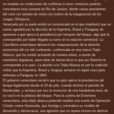
no estaban en condiciones de confirmar si esos contactos podrían
concretarse esta semana en Río de Janeiro, donde varias presidentes
del cono sur estarán de visita con motivo de la inauguración de los
Juegos Olímpicos.
Venezuela por su parte emitió un comunicado en el que manifestó que se
siente agredida por la decisión de la Argentina, Brasil y Paraguay de
oponerse a que ejerza la presidencia pro tempore del bloque, algo que le
correspondía por haber llegado su turno en la rotación semestral. La
Cancillería venezolana denunció las maquinaciones de la derecha
extremista del sur del continente, conformada en una nueva Triple
Alianza, que ha venido actuando de manera artera, a través de
maniobras leguleyas, para tratar de obstaculizar lo que por Derecho le
corresponde a su país. La alusión a la Triple Alianza es por la coalición
militar que la Argentina, Brasil y Uruguay armaron en aquel caso para
enfrentar a Paraguay en 1864.
El gobierno venezolano recalcó que su país ejerce la presidencia del
bloque legalmente desde el 29 de julio, cuando terminó el período de
Montevideo, y rechazó por eso la invención de una fraudulenta tesis de
un vacío en la jefatura del bloque. Para la cartera de Exteriores
venezolana, esta triple alianza pretende reeditar una suerte de Operación
Cóndor contra Venezuela, que hostiga y criminaliza su modelo de
desarrollo y democracia, una agresión que no repara incluso en destruir