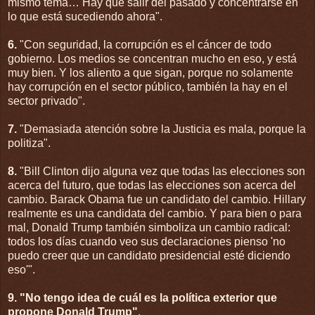
mismo tema…
Hay que salir del pasado y concentrarse en
lo que está sucediendo ahora
".
6.
"Con seguridad, la corrupción es el cáncer de todo
gobierno. Los medios se concentran mucho en eso, y está
muy bien. Y los aliento a que sigan, porque no solamente
hay corrupción en el sector público, también la hay en el
sector privado".
7.
"Demasiada atención sobre la Justicia es mala, porque la
politiza".
8.
"Bill Clinton dijo alguna vez que todas las elecciones son
acerca del futuro, que todas las elecciones son acerca del
cambio. Barack Obama fue un candidato del cambio. Hillary
realmente es una candidata del cambio. Y para bien o para
mal, Donald Trump también simboliza un cambio radical:
todos los días cuando veo sus declaraciones pienso 'no
puedo creer que un candidato presidencial esté diciendo
eso'".
9.
"No tengo idea de cuál es la política exterior que
propone Donald Trump"
.