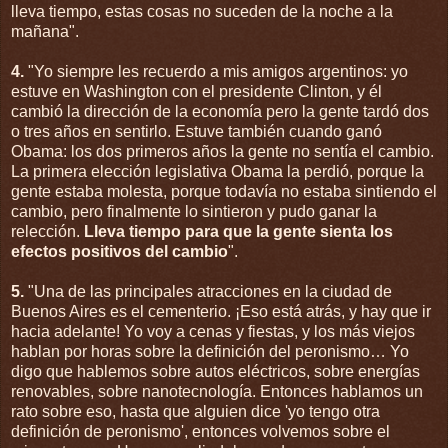
lleva tiempo, estas cosas no suceden de la noche a la
mañana".
4.
"Yo siempre les recuerdo a mis amigos argentinos: yo
estuve en Washington con el presidente Clinton, y él
cambió la dirección de la economía pero la gente tardó dos
o tres años en sentirlo. Estuve también cuando ganó
Obama: los dos primeros años la gente no sentía el cambio.
La primera elección legislativa Obama la perdió, porque la
gente estaba molesta, porque todavía no estaba sintiendo el
cambio, pero finalmente lo sintieron y pudo ganar la
relección.
Lleva tiempo para que la gente sienta los
efectos positivos del cambio
".
5.
"Una de las principales atracciones en la ciudad de
Buenos Aires es el cementerio. ¡Eso está atrás, y hay que ir
hacia adelante! Yo voy a cenas y fiestas, y los más viejos
hablan por horas sobre la definición del peronismo… Yo
digo que hablemos sobre autos eléctricos, sobre energías
renovables, sobre nanotecnología. Entonces hablamos un
rato sobre eso, hasta que alguien dice 'yo tengo otra
definición de peronismo', entonces volvemos sobre el