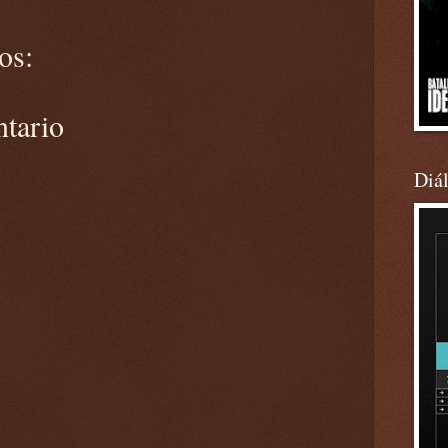
os:
ntario
Diá