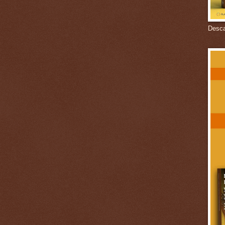
Descar