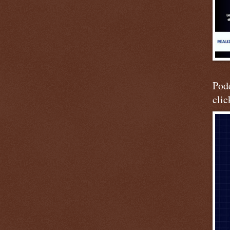
Podc
clic