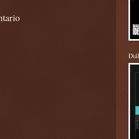
ntario
Diá