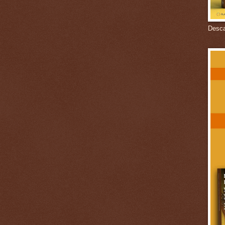
Descar