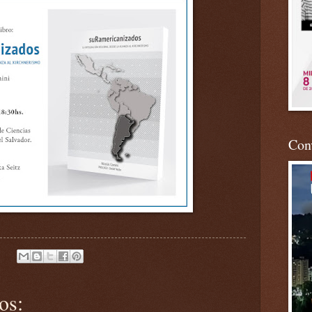
Conv
os: