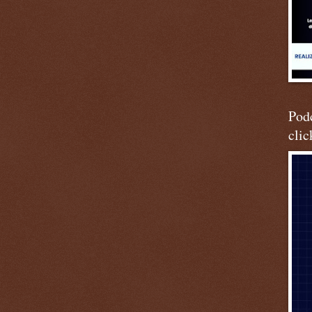
Podc
clic