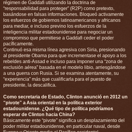
régimen de Gaddafi utilizando la doctrina de
“responsabilidad para proteger” (R2P) como pretexto,
basándose en falsas informaciones. Bloqueó activamente
los esfuerzos de gobiernos latinoamericanos y africanos
para mediar, e incluso previno los esfuerzos de la
inteligencia militar estadounidense para negociar un
compromiso que permitiese a Gaddafi ceder el poder
pacíficamente.
Continuó esa misma línea agresiva con Siria, presionando
al presidente Obama para que incrementase el apoyo a los
rebeldes anti-Assad e incluso para imponer una “zona de
exclusión aérea” basada en el modelo libio, arriesgándose
a una guerra con Rusia. Si se examina atentamente, su
“experiencia” más que cualificarla para el puesto de
presidente, la descalifica.
Como secretaria de Estado, Clinton anunció en 2012 un
“pivote” a Asia oriental en la política exterior
estadounidense. ¿Qué tipo de política podríamos
esperar de Clinton hacia China?
Básicamente este “pivote” significa un desplazamiento del
poder militar estadounidense, en particular naval, desde