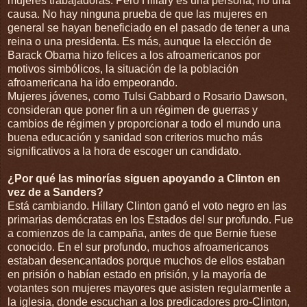
mujeres trabajadoras. Pero Hillary es una persona, no una
causa. No hay ninguna prueba de que las mujeres en
general se hayan beneficiado en el pasado de tener a una
reina o una presidenta. Es más, aunque la elección de
Barack Obama hizo felices a los afroamericanos por
motivos simbólicos, la situación de la población
afroamericana ha ido empeorando.
Mujeres jóvenes, como Tulsi Gabbard o Rosario Dawson,
consideran que poner fin a un régimen de guerras y
cambios de régimen y proporcionar a todo el mundo una
buena educación y sanidad son criterios mucho más
significativos a la hora de escoger un candidato.
¿Por qué las minorías siguen apoyando a Clinton en
vez de a Sanders?
Está cambiando. Hillary Clinton ganó el voto negro en las
primarias demócratas en los Estados del sur profundo. Fue
a comienzos de la campaña, antes de que Bernie fuese
conocido. En el sur profundo, muchos afroamericanos
estaban desencantados porque muchos de ellos estaban
en prisión o habían estado en prisión, y la mayoría de
votantes son mujeres mayores que asisten regularmente a
la iglesia, donde escuchan a los predicadores pro-Clinton,