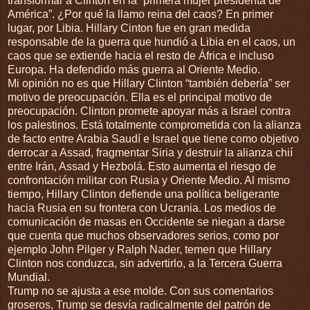
transformar a Clinton en la “primera mujer presidenta de
América”. ¿Por qué la llamo reina del caos? En primer
lugar, por Libia. Hillary Cinton fue en gran medida
responsable de la guerra que hundió a Libia en el caos, un
caos que se extiende hacia el resto de África e incluso
Europa. Ha defendido más guerra al Oriente Medio.
Mi opinión no es que Hillary Clinton “también debería” ser
motivo de preocupación. Ella es el principal motivo de
preocupación. Clinton promete apoyar más a Israel contra
los palestinos. Está totalmente comprometida con la alianza
de facto entre Arabia Saudí e Israel que tiene como objetivo
derrocar a Assad, fragmentar Siria y destruir la alianza chií
entre Irán, Assad y Hezbolá. Esto aumenta el riesgo de
confrontación militar con Rusia y Oriente Medio. Al mismo
tiempo, Hillary Clinton defiende una política beligerante
hacia Rusia en su frontera con Ucrania. Los medios de
comunicación de masas en Occidente se niegan a darse
que cuenta que muchos observadores serios, como por
ejemplo John Pilger y Ralph Nader, temen que Hillary
Clinton nos conduzca, sin advertirlo, a la Tercera Guerra
Mundial.
Trump no se ajusta a ese molde. Con sus comentarios
groseros, Trump se desvía radicalmente del patrón de