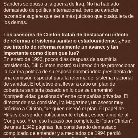
Sanders se opuso a la guerra de Iraq. No ha hablado
demasiado de política internacional, pero su carácter
razonable sugiere que sería más juicioso que cualquiera de
los demás.
Los asesores de Clinton tratan de destacar su intento
de reformar el sistema sanitario estadounidense. ¿Fue
ese intento de reforma realmente un avance y tan
importante como dicen que fue?
En enero de 1993, pocos días después de asumir la
presidencia, Bill Clinton mostró su intención de promocionar
la carrera política de su esposa nombrándola presidenta de
una comisión especial para la reforma del sistema nacional
de sanidad. El objetivo era llevar a cabo un plan de
cobertura sanitaria basado en lo que se denominó
“competitividad gestionada” entre compañías privadas. El
director de esa comisión, Ira Magaziner, un asesor muy
próximo a Clinton, fue quien diseñó el plan. El papel de
Hillary era vender políticamente el plan, especialmente al
Congreso. Y en eso fracasó por completo. El “plan Clinton”,
de unas 1.342 páginas, fue considerado demasiado
complicado de entender y a mediados de 1994 perdió