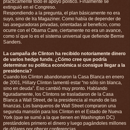
prácticamente todo el apoyo político. Finalmente se
extinguió en el Congreso.
Respondiendo a la pregunta, el plan básicamente no era
suyo, sino de Ira Magaziner. Como había de depender de
las aseguradoras privadas, orientadas al beneficio, como
ocurre con el Obama Care, ciertamente no era un avance,
como sí que lo es el sistema universal que defiende Bernie
Sanders.
La campaña de Clinton ha recibido notoriamente dinero
de varios hedge funds. ¿Cómo cree que podría
determinar su política económica si consigue llegar a la
presidencia?
Cuando los Clinton abandonaron la Casa Blanca en enero
de 2001, Hillary Clinton lamentó estar “no sólo sin blanca,
sino en deuda”. Eso cambió muy pronto. Hablando
figuradamente, los Clintons se trasladaron de la Casa
Blanca a Wall Street, de la presidencia al mundo de las
finanzas. Los banqueros de Wall Street compraron una
segunda mansión para los Clinton en el Estado de Nueva
York (que se sumó a la que tienen en Washington DC)
prestándoles primero el dinero y luego pagándoles millones
de dólares por ofrecer conferencias.