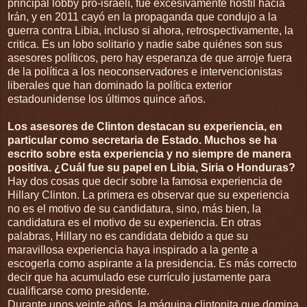
principal lobby pro-israelí, fue excesivamente hostil hacia
Irán, y en 2011 cayó en la propaganda que condujo a la
guerra contra Libia, incluso si ahora, retrospectivamente, la
critica. Es un lobo solitario y nadie sabe quiénes son sus
asesores políticos, pero hay esperanza de que arroje fuera
de la política a los neoconservadores e intervencionistas
liberales que han dominado la política exterior
estadounidense los últimos quince años.
Los asesores de Clinton destacan su experiencia, en
particular como secretaria de Estado. Muchos se ha
escrito sobre esta experiencia y no siempre de manera
positiva. ¿Cuál fue su papel en Libia, Siria o Honduras?
Hay dos cosas que decir sobre la famosa experiencia de
Hillary Clinton. La primera es observar que su experiencia
no es el motivo de su candidatura, sino, más bien, la
candidatura es el motivo de su experiencia. En otras
palabras, Hillary no es candidata debido a que su
maravillosa experiencia haya inspirado a la gente a
escogerla como aspirante a la presidencia. Es más correcto
decir que ha acumulado ese currículo justamente para
cualificarse como presidente.
Durante unos veinte años, la máquina clintonita que domina