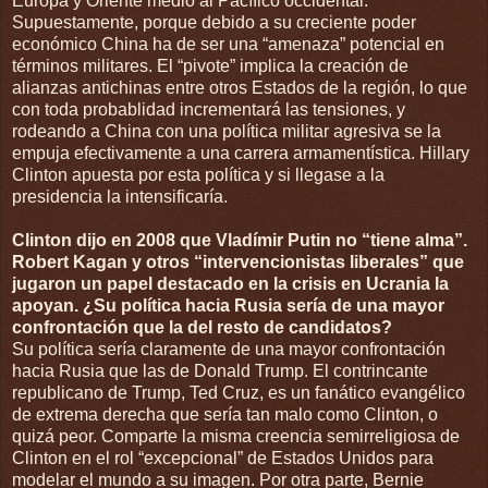
Europa y Oriente medio al Pacífico occidental.
Supuestamente, porque debido a su creciente poder
económico China ha de ser una “amenaza” potencial en
términos militares. El “pivote” implica la creación de
alianzas antichinas entre otros Estados de la región, lo que
con toda probablidad incrementará las tensiones, y
rodeando a China con una política militar agresiva se la
empuja efectivamente a una carrera armamentística. Hillary
Clinton apuesta por esta política y si llegase a la
presidencia la intensificaría.
Clinton dijo en 2008 que Vladímir Putin no “tiene alma”.
Robert Kagan y otros “intervencionistas liberales” que
jugaron un papel destacado en la crisis en Ucrania la
apoyan. ¿Su política hacia Rusia sería de una mayor
confrontación que la del resto de candidatos?
Su política sería claramente de una mayor confrontación
hacia Rusia que las de Donald Trump. El contrincante
republicano de Trump, Ted Cruz, es un fanático evangélico
de extrema derecha que sería tan malo como Clinton, o
quizá peor. Comparte la misma creencia semirreligiosa de
Clinton en el rol “excepcional” de Estados Unidos para
modelar el mundo a su imagen. Por otra parte, Bernie