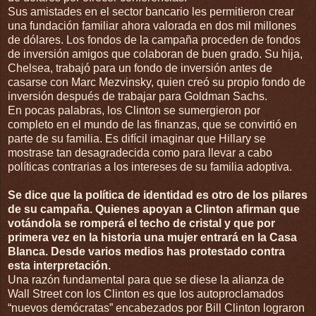
Sus amistades en el sector bancario les permitieron crear
una fundación familiar ahora valorada en dos mil millones
de dólares. Los fondos de la campaña proceden de fondos
de inversión amigos que colaboran de buen grado. Su hija,
Chelsea, trabajó para un fondo de inversión antes de
casarse con Marc Mezvinsky, quien creó su propio fondo de
inversión después de trabajar para Goldman Sachs.
En pocas palabras, los Clinton se sumergieron por
completo en el mundo de las finanzas, que se convirtió en
parte de su familia. Es difícil imaginar que Hillary se
mostrase tan desagradecida como para llevar a cabo
políticas contrarias a los intereses de su familia adoptiva.
Se dice que la política de identidad es otro de los pilares
de su campaña. Quienes apoyan a Clinton afirman que
votándola se romperá el techo de cristal y que por
primera vez en la historia una mujer entrará en la Casa
Blanca. Desde varios medios has protestado contra
esta interpretación.
Una razón fundamental para que se diese la alianza de
Wall Street con los Clinton es que los autoproclamados
“nuevos demócratas” encabezados por Bill Clinton lograron