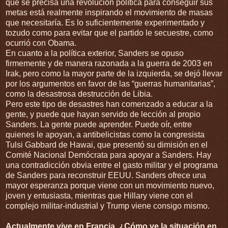
que se precisa una revolución política para conseguir sus
metas está realmente inspirando el movimiento de masas
que necesitaría. Es lo suficientemente experimentado y
tozudo como para evitar que el partido le secuestre, como
ocurrió con Obama.
En cuanto a la política exterior, Sanders se opuso
firmemente y de manera razonada a la guerra de 2003 en
Irak, pero como la mayor parte de la izquierda, se dejó llevar
por los argumentos en favor de las “guerras humanitarias”,
como la desastrosa destrucción de Libia.
Pero este tipo de desastres han comenzado a educar a la
gente, y puede que hayan servido de lección al propio
Sanders. La gente puede aprender. Puede oír, entre
quienes le apoyan, a antibelicistas como la congresista
Tulsi Gabbard de Hawai, que presentó su dimisión en el
Comité Nacional Demócrata para apoyar a Sanders. Hay
una contradicción obvia entre el gasto militar y el programa
de Sanders para reconstruir EEUU. Sanders ofrece una
mayor esperanza porque viene con un movimiento nuevo,
joven y entusiasta, mientras que Hillary viene con el
complejo militar-industrial y Trump viene consigo mismo.
Actualmente vive en Francia. ¿Cómo ve la situación en