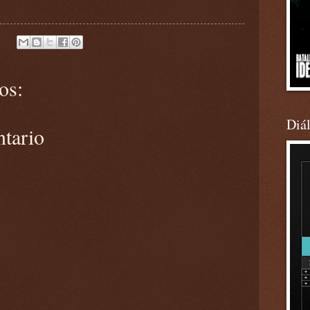
os:
Diá
ntario