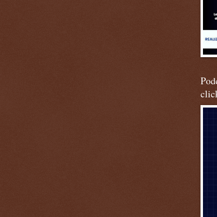
Podc
clic