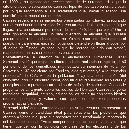
en 1999 y ha ganado dos reelecciones desde entonces, dijo que la
diferencia que lo separaba de Capriles, lejos de acortarse tendía a crecer,
por lo que recomendó a sus adversarios que “vayan buscando una
camilla” tras el nocaut que sufrirán.
Capriles replicó a estas encuestas presentadas por Chávez asegurando
que el mandatario hubiese sido feliz con un rival débil, pero prometió que
llegará a la presidencial por medio del voto. “¿Saben qué pasa? Que a
este gobierno le encanta un bate quebrado, le encanta que hubiese
podido elegir a un candidato, pero no. Yo voy a ser presidente porque el
pueblo me va a elegir, ésos son otros que pretendieron llegar al poder por
el golpe de Estado, yo todo lo que he logrado ha sido con votos”,
respondió en un acto en el oriente venezolano.
Posteriormente, el director de la encuestadora Hinterlaces Oscar
Schemel reveló que según la última medición realizada en agosto, el 50
por ciento de los consultados manifestaba su intención de votar por
Chávez y el 32 por ciento por Capriles, algo que atribuyó a la “conexión
emocional” de Chávez con la población. “Hay una identificación (del
chavismo) con un discurso moral, con un discurso basado en valores y
principios que representan un modelo de país y de sociedad. Cuando le
preguntamos a la gente sobre los ideales de Henrique Capriles, la gente
menciona: seguridad, empleo, educación, es decir, no son tanto ideales
morales, principios y valores, sino que son más bien propuestas
programáticas”, explicó.
Schemel indicó que la campaña opositora se ha centrado en presentar a
Capriles como el candidato ideal para solucionar los problemas que
afectan a Venezuela, pero sus asesores han subestimado la importancia
del factor emocional. “Esos componentes emocionales, afectivos, que
tienen que ver con la condición de clase de los electores y de los