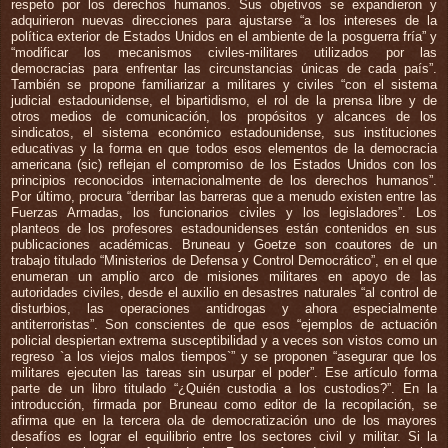
respeto por los derechos humanos. Sus objetivos se expandieron y
adquirieron nuevas direcciones para ajustarse “a los intereses de la
política exterior de Estados Unidos en el ambiente de la posguerra fría” y
“modificar los mecanismos civiles-militares utilizados por las
democracias para enfrentar las circunstancias únicas de cada país”.
También se propone familiarizar a militares y civiles “con el sistema
judicial estadounidense, el bipartidismo, el rol de la prensa libre y de
otros medios de comunicación, los propósitos y alcances de los
sindicatos, el sistema económico estadounidense, sus instituciones
educativas y la forma en que todos esos elementos de la democracia
americana (sic) reflejan el compromiso de los Estados Unidos con los
principios reconocidos internacionalmente de los derechos humanos”.
Por último, procura “derribar las barreras que a menudo existen entre las
Fuerzas Armadas, los funcionarios civiles y los legisladores”. Los
planteos de los profesores estadounidenses están contenidos en sus
publicaciones académicas. Bruneau y Goetze son coautores de un
trabajo titulado “Ministerios de Defensa y Control Democrático”, en el que
enumeran un amplio arco de misiones militares en apoyo de las
autoridades civiles, desde el auxilio en desastres naturales “al control de
disturbios, las operaciones antidrogas y ahora especialmente
antiterroristas”. Son conscientes de que esos “ejemplos de actuación
policial despiertan extrema susceptibilidad y a veces son vistos como un
regreso `a los viejos malos tiempos`” y se proponen “asegurar que los
militares ejecuten las tareas sin usurpar el poder”. Ese artículo forma
parte de un libro titulado “¿Quién custodia a los custodios?”. En la
introducción, firmada por Bruneau como editor de la recopilación, se
afirma que en la tercera ola de democratización uno de los mayores
desafíos es lograr el equilibrio entre los sectores civil y militar. Si la