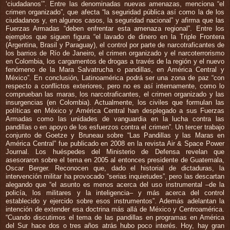
‘ciudadanos’”. Entre las denominadas nuevas amenazas, menciona “el
crimen organizado”, que afecta “la seguridad pública así como la de los
ciudadanos y, en algunos casos, la seguridad nacional” y afirma que las
Fuerzas Armadas “deben enfrentar esta amenaza regional”. Entre los
ejemplos que siguen figura “el lavado de dinero en la Triple Frontera
(Argentina, Brasil y Paraguay), el control por parte de narcotraficantes de
los barrios de Río de Janeiro, el crimen organizado y el narcoterrorismo
en Colombia, los cargamentos de drogas a través de la región y el nuevo
fenómeno de la Mara Salvatrucha o pandillas, en América Central y
México”. En conclusión, Latinoamérica podrá ser una zona de paz “con
respecto a conflictos exteriores, pero no es así internamente, como lo
comprueban las maras, los narcotraficantes, el crimen organizado y las
insurgencias (en Colombia). Actualmente, los civiles que formulan las
políticas en México y América Central han desplegado a sus Fuerzas
Armadas como las unidades de vanguardia en la lucha contra las
pandillas o en apoyo de los esfuerzos contra el crimen”. Un tercer trabajo
conjunto de Goetze y Bruneau sobre “Las Pandillas y las Maras en
América Central” fue publicado en 2008 en la revista Air & Space Power
Journal. Los huéspedes del Ministerio de Defensa revelan que
asesoraron sobre el tema en 2005 al entonces presidente de Guatemala,
Oscar Berger. Reconocen que, dado el historial de dictaduras, la
intervención militar ha provocado “serias inquietudes”, pero las descartan
alegando que “el asunto es menos acerca del uso instrumental –de la
policía, los militares y la inteligencia– y más acerca del control
establecido y ejercido sobre esos instrumentos”. Además adelantan la
intención de extender esa doctrina más allá de México y Centroamérica.
“Cuando discutimos el tema de las pandillas en programas en América
del Sur hace dos o tres años atrás hubo poco interés. Hoy, hay gran