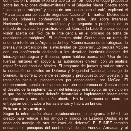
continuación Bruneau expondrá acerca de “Un nuevo enfoque propuesto
sobre las relaciones civiles-militares” y el Brigadier Mayor Goetze sobre
“Liderazgo estratégico” y, luego de una pausa para el café, explicará el
“Marco para una política de Seguridad Nacional”. El martes, McGee dará
las dos primeras conferencias de la tarde. Una sobre Intereses
Nacionales y dirección estratégica y la segunda a propósito de un
método de evaluación y análisis en red. Cerrará la tarde Bruneau, con su
visión acerca del “Rol de la Inteligencia en el proceso de toma de
decisiones estratégicas”. El miércoles abrirá Goetze con un tema de
enorme interés en la Argentina de hoy: “Comunicaciones estratégicas: la
prensa y la percepción de la efectividad del gobierno”. Lo seguirá McGee
con una conferencia dedicada a los desafíos interinstitucionales del
liderazgo estratégico y Bruneau, quien hablará acerca del “Uso de las
fuerzas militares en apoyo a las autoridades civiles”, con un análisis
específico del caso de México. El programa del jueves girará en torno a
la educación de civiles en Defensa y Seguridad Nacional, a cargo de
Bruneau, la correlación entre estrategia y presupuesto, por Goetze, y la
transición hacia el planeamiento por capacidades, por McGee. El
entrenamiento concluirá el viernes con una conferencia de Goetze sobre
el desafío de la implementación del liderazgo estratégico, un ejercicio en
el que los participantes deberán desarrollar e implementar lineamientos
estratégicos y una discusión abierta. En la ceremonia de cierre se
entregarán certificados a los asistentes y habrá un brindis.
Educar a los amigos
Según la información oficial estadounidense, el programa E-IMET fue
creado para “educar a los amigos y aliados de Estados Unidos en el
adecuado manejo de sus recursos de defensa”. El E-IMET también
declama los principios del control civil de las Fuerzas Armadas y el