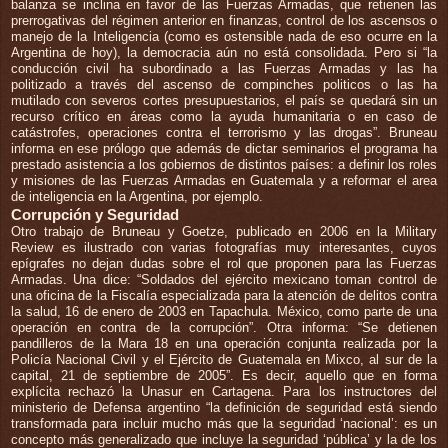
balanza se inclina en favor de las Fuerzas Armadas, que retienen las
prerrogativas del régimen anterior en finanzas, control de los ascensos o
manejo de la Inteligencia (como es ostensible nada de eso ocurre en la
Argentina de hoy), la democracia aún no está consolidada. Pero si “la
conducción civil ha subordinado a las Fuerzas Armadas y las ha
politizado a través del ascenso de compinches politicos o las ha
mutilado con severos cortes presupuestarios, el país se quedará sin un
recurso crítico en áreas como la ayuda humanitaria o en caso de
catástrofes, operaciones contra el terrorismo y las drogas”. Bruneau
informa en ese prólogo que además de dictar seminarios el programa ha
prestado asistencia a los gobiernos de distintos países: a definir los roles
y misiones de las Fuerzas Armadas en Guatemala y a reformar el area
de inteligencia en la Argentina, por ejemplo.
Corrupción y Seguridad
Otro trabajo de Bruneau y Goetze, publicado en 2006 en la Military
Review es ilustrado con varias fotografías muy interesantes, cuyos
epígrafes no dejan dudas sobre el rol que proponen para las Fuerzas
Armadas. Una dice: “Soldados del ejército mexicano toman control de
una oficina de la Fiscalía especializada para la atención de delitos contra
la salud, 16 de enero de 2003 en Tapachula. México, como parte de una
operación en contra de la corrupción”. Otra informa: “Se detienen
pandilleros de la Mara 18 en una operación conjunta realizada por la
Policía Nacional Civil y el Ejército de Guatemala en Mixco, al sur de la
capital, 21 de septiembre de 2005”. Es decir, aquello que en forma
explícita rechazó la Unasur en Cartagena. Para los instructores del
ministerio de Defensa argentino “la definición de seguridad está siendo
transformada para incluir mucho más que la seguridad ‘nacional’: es un
concepto más generalizado que incluye la seguridad ‘pública’ y la de los