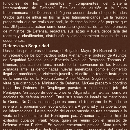
funciones de los instrumentos y componentes del Sistema
Interamericano de Defensa”. Esta es una alusión a la Junta
Interamericana de Defensa, el órgano asesor desde el que Estados
Unidos trata de influir en los militares latinoamericanos. En la reunión
preparatoria que se realizó en abril, la delegación brasileña propuso que
esa JID pasara a actuar como secretaría ejecutiva de las conferencias
de ministros de Defensa, redactara sus actas y fuera depositaria del
registro y clasificación, distribución y almacenamiento seguro de sus
documentos.
Defensa y/o Seguridad
Dos de los profesores del curso, el Brigadier Mayor (R) Richard Goetze,
un veterano de los bombardeos sobre Vietnam, y el profesor de Asuntos
de Seguridad Nacional en la Escuela Naval de Posgrado, Thomas C.
Bruneau, postulan en forma insistente la intervención de las Fuerzas
Armadas ante las denominadas nuevas amenazas, como el comercio
ilegal de narcóticos, la violencia juvenil y el delito. La tercera instructora
es la coronela de la Fuerza Aérea Anne McGee. Según el curriculum
vitae que distribuyó el Ministerio de Defensa, McGee preparó y coordinó
todas las Ordenes de Despliegue puestas a la firma del jefe del
Pentágono “en apoyo de operaciones en Afganistán e Irak, así como en
acciones de defensa interior”. Entre sus áreas de interés se mencionan
la Guerra No Convencional (que es como el terrorismo de Estado se
refería a la represión que llevó a cabo en la Argentina) y las Operaciones
de Informaciones. La realización del curso sucede en tres semanas a la
visita del viceministro del Pentágono para América Latina, el hijo de
exiliados cubanos Frank Mora, quien se reunió con el ministro de
Defensa Arturo Puricelli. En varios encuentros previos, Mora trató de
convencer al canciller Héctor Timerman sobre la necesidad del empleo