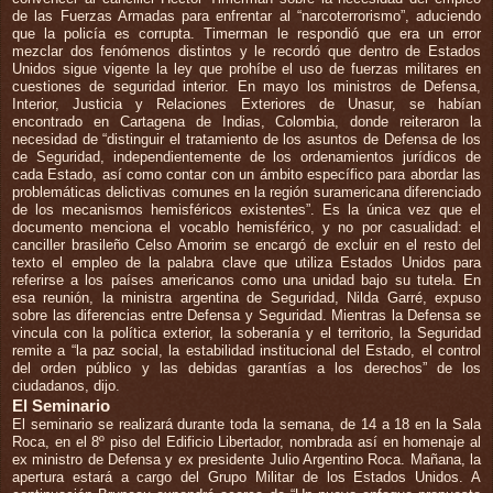
de las Fuerzas Armadas para enfrentar al “narcoterrorismo”, aduciendo
que la policía es corrupta. Timerman le respondió que era un error
mezclar dos fenómenos distintos y le recordó que dentro de Estados
Unidos sigue vigente la ley que prohíbe el uso de fuerzas militares en
cuestiones de seguridad interior. En mayo los ministros de Defensa,
Interior, Justicia y Relaciones Exteriores de Unasur, se habían
encontrado en Cartagena de Indias, Colombia, donde reiteraron la
necesidad de “distinguir el tratamiento de los asuntos de Defensa de los
de Seguridad, independientemente de los ordenamientos jurídicos de
cada Estado, así como contar con un ámbito específico para abordar las
problemáticas delictivas comunes en la región suramericana diferenciado
de los mecanismos hemisféricos existentes”. Es la única vez que el
documento menciona el vocablo hemisférico, y no por casualidad: el
canciller brasileño Celso Amorim se encargó de excluir en el resto del
texto el empleo de la palabra clave que utiliza Estados Unidos para
referirse a los países americanos como una unidad bajo su tutela. En
esa reunión, la ministra argentina de Seguridad, Nilda Garré, expuso
sobre las diferencias entre Defensa y Seguridad. Mientras la Defensa se
vincula con la política exterior, la soberanía y el territorio, la Seguridad
remite a “la paz social, la estabilidad institucional del Estado, el control
del orden público y las debidas garantías a los derechos” de los
ciudadanos, dijo.
El Seminario
El seminario se realizará durante toda la semana, de 14 a 18 en la Sala
Roca, en el 8º piso del Edificio Libertador, nombrada así en homenaje al
ex ministro de Defensa y ex presidente Julio Argentino Roca. Mañana, la
apertura estará a cargo del Grupo Militar de los Estados Unidos. A