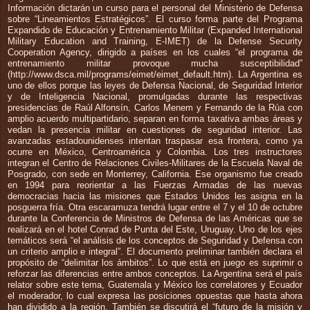
Información dictarán un curso para el personal del Ministerio de Defensa
sobre “Lineamientos Estratégicos”. El curso forma parte del Programa
Expandido de Educación y Entrenamiento Militar (Expanded International
Military Education and Training, E-IMET) de la Defense Security
Cooperation Agency, dirigido a países en los cuales “el programa de
entrenamiento militar provoque mucha susceptibilidad”
(http://www.dsca.mil/programs/eimet/eimet_default.htm). La Argentina es
uno de ellos porque las leyes de Defensa Nacional, de Seguridad Interior
y de Inteligencia Nacional, promulgadas durante las respectivas
presidencias de Raúl Alfonsín, Carlos Menem y Fernando de la Rúa con
amplio acuerdo multipartidario, separan en forma taxativa ambas áreas y
vedan la presencia militar en cuestiones de seguridad interior. Las
avanzadas estadounidenses intentan traspasar esa frontera, como ya
ocurre en México, Centroamérica y Colombia. Los tres instructores
integran el Centro de Relaciones Civiles-Militares de la Escuela Naval de
Posgrado, con sede en Monterrey, California. Ese organismo fue creado
en 1994 para reorientar a las Fuerzas Armadas de las nuevas
democracias hacia las misiones que Estados Unidos les asigna en la
posguerra fría. Otra escaramuza tendrá lugar entre el 7 y el 10 de octubre
durante la Conferencia de Ministros de Defensa de las Américas que se
realizará en el hotel Conrad de Punta del Este, Uruguay. Uno de los ejes
temáticos será “el análisis de los conceptos de Seguridad y Defensa con
un criterio amplio e integral”. El documento preliminar también declara el
propósito de “delimitar los ámbitos”. Lo que está en juego es suprimir o
reforzar las diferencias entre ambos conceptos. La Argentina será el país
relator sobre este tema, Guatemala y México los correlatores y Ecuador
el moderador, lo cual expresa las posiciones opuestas que hasta ahora
han dividido a la región. También se discutirá el “futuro de la misión y