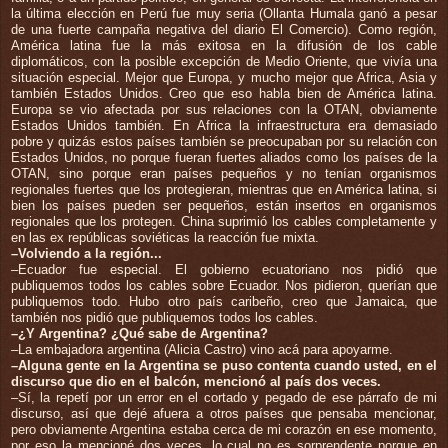
la última elección en Perú fue muy seria (Ollanta Humala ganó a pesar
de una fuerte campaña negativa del diario El Comercio). Como región,
América latina fue la más exitosa en la difusión de los cable
diplomáticos, con la posible excepción de Medio Oriente, que vivía una
situación especial. Mejor que Europa, y mucho mejor que Africa, Asia y
también Estados Unidos. Creo que eso habla bien de América latina.
Europa se vio afectada por sus relaciones con la OTAN, obviamente
Estados Unidos también. En Africa la infraestructura era demasiado
pobre y quizás estos países también se preocupaban por su relación con
Estados Unidos, no porque fueran fuertes aliados como los países de la
OTAN, sino porque eran países pequeños y no tenían organismos
regionales fuertes que los protegieran, mientras que en América latina, si
bien los países pueden ser pequeños, están insertos en organismos
regionales que los protegen. China suprimió los cables completamente y
en las ex repúblicas soviéticas la reacción fue mixta.
–Volviendo a la región...
–Ecuador fue especial. El gobierno ecuatoriano nos pidió que
publiquemos todos los cables sobre Ecuador. Nos pidieron, querían que
publiquemos todo. Hubo otro país caribeño, creo que Jamaica, que
también nos pidió que publiquemos todos los cables.
–¿Y Argentina? ¿Qué sabe de Argentina?
–La embajadora argentina (Alicia Castro) vino acá para apoyarme.
–Alguna gente en la Argentina se puso contenta cuando usted, en el
discurso que dio en el balcón, mencionó al país dos veces.
–Sí, la repetí por un error en el cortado y pegado de ese párrafo de mi
discurso, así que dejé afuera a otros países que pensaba mencionar,
pero obviamente Argentina estaba cerca de mi corazón en ese momento,
por eso la mencioné dos veces, lo cual no es sorprendente porque en