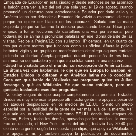
Embajada de Ecuador en esta ciudad y desde entonces se ha asomado
al balcón para ver la luz del sol una sola vez, el 19 de agosto, cuando
pronunció un discurso para agradecerle a Ecuador por darle asilo y a
América latina por defender a Ecuador. No volvió a asomarse, dice que
porque no quiere ser blanco de los paparazzi. Saluda con la mano
izquierda porque se lastimó la derecha practicando boxeo. Hace poco
empezó a tomar lecciones de castellano una vez por semana, pero
todavía no se anima a pronunciar palabras en ese idioma delante de las
visitas. Recibe a Página/12, con su laptop HP cerrada, en un cuarto de
tres por cuatro metros que funciona como su oficina. Afuera la policía
británica vigila y un grupito de manifestantes despliega algunos carteles
pidiendo su libertad. Acepta preguntas durante poco más de tres horas
sin mirar su computadora y sin que su celular suene ni una sola vez.
–Usted ha visitado todo el mundo, con excepción de América latina.
La última vez que hablamos, le dije que en Europa lo amaban, en
Estados Unidos lo odiaban y en América latina no lo conocían.
Cada vez que hablo de Wikileaks me preguntan quién es Julian
Assange y qué es Wikileaks. Sé que suena estúpido, pero me
gustaría trasladarle esas dos preguntas.
–No estoy seguro de que acepte completamente la premisa. Estados
Unidos es muy interesante porque allí mucha gente me apoya a pesar de
los ataques despiadados en los medios de EE.UU. Siento un afecto
especial por la habilidad de la gente de ver más allá de la mierda. Así
que aún en un medio ambiente como EE.UU. donde hay ataques de
Obama, Biden y todos los demás, apoyados por los medios –la cadena
Fox de un lado, el New York Times del otro–, todavía hay 30-40 por
ciento de la gente, según la encuesta que elijas, que apoya a Wikileaks o
me apoya a mí, y también apoya la publicación de documentos