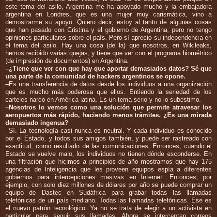
este tema del asilo, Argentina me ha apoyado mucho y la embajadora
argentina en Londres, que es una mujer muy carismática, vino a
demostrarme su apoyo. Quiero decir, estoy al tanto de algunas cosas
que han pasado con Cristina y el gobierno de Argentina, pero no tengo
opiniones particulares sobre el país. Pero sí aprecio su independencia en
el tema del asilo. Hay una cosa (de la) que nosotros, en Wikileaks,
hemos recibido varias quejas, y tiene que ver con el programa biométrico
(de impresión de documentos) en Argentina.
–¿Tiene que ver con que hay que aportar demasiados datos? Sé que
una parte de la comunidad de hackers argentinos se opone.
–Es una transferencia de datos desde los individuos a una organización
que es mucho más poderosa que ellos. Entiendo la seriedad de los
carteles narco en América latina. Es un tema serio y no lo subestimo.
–Nosotros lo vemos como una solución que permite atravesar los
aeropuertos más rápido, haciendo menos trámites. ¿Es una mirada
demasiado ingenua?
–Sí. La tecnología casi nunca es neutral. Y cada individuo es conocido
por el Estado, y todos sus amigos también, y puede ser rastreado con
exactitud, como resultado de las comunicaciones. Entonces, cuando el
Estado se vuelve malo, los individuos no tienen dónde esconderse. En
una filtración que hicimos a principios de año mostramos que hay 175
agencias de Inteligencia que les proveen equipos espía a diferentes
gobiernos para intercepciones masivas en Internet. Entonces, por
ejemplo, con solo diez millones de dólares por año se puede comprar un
equipo de Dastec en Sudáfrica para grabar todas las llamadas
telefónicas de un país mediano. Todas las llamadas telefónicas. Ese es
el nuevo patrón tecnológico. Ya no se trata de elegir a un activista en
particular para seguir sus llamadas. Ahora se interceptan correos