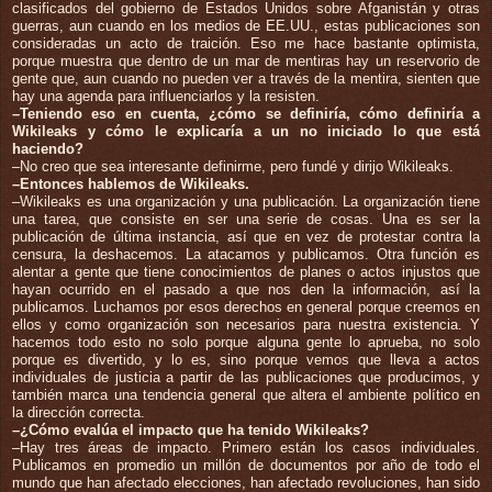
clasificados del gobierno de Estados Unidos sobre Afganistán y otras
guerras, aun cuando en los medios de EE.UU., estas publicaciones son
consideradas un acto de traición. Eso me hace bastante optimista,
porque muestra que dentro de un mar de mentiras hay un reservorio de
gente que, aun cuando no pueden ver a través de la mentira, sienten que
hay una agenda para influenciarlos y la resisten.
–Teniendo eso en cuenta, ¿cómo se definiría, cómo definiría a
Wikileaks y cómo le explicaría a un no iniciado lo que está
haciendo?
–No creo que sea interesante definirme, pero fundé y dirijo Wikileaks.
–Entonces hablemos de Wikileaks.
–Wikileaks es una organización y una publicación. La organización tiene
una tarea, que consiste en ser una serie de cosas. Una es ser la
publicación de última instancia, así que en vez de protestar contra la
censura, la deshacemos. La atacamos y publicamos. Otra función es
alentar a gente que tiene conocimientos de planes o actos injustos que
hayan ocurrido en el pasado a que nos den la información, así la
publicamos. Luchamos por esos derechos en general porque creemos en
ellos y como organización son necesarios para nuestra existencia. Y
hacemos todo esto no solo porque alguna gente lo aprueba, no solo
porque es divertido, y lo es, sino porque vemos que lleva a actos
individuales de justicia a partir de las publicaciones que producimos, y
también marca una tendencia general que altera el ambiente político en
la dirección correcta.
–¿Cómo evalúa el impacto que ha tenido Wikileaks?
–Hay tres áreas de impacto. Primero están los casos individuales.
Publicamos en promedio un millón de documentos por año de todo el
mundo que han afectado elecciones, han afectado revoluciones, han sido