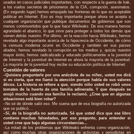
usados en casos judiciales importantes, con respecto a la guerra de Irak,
a los vuelos secretos de prisioneros de la CIA, corrupción, asesinatos.
(En segundo lugar) hemos empujado las fronteras de lo que es aceptable
publicar en Internet. Eso es muy importante porque ahora se acepta a
cualquier organización que publique documentos de gobiernos que son
menos controvertidos que lo que hace Wikileaks. De esa manera hemos
agrandado el abanico, lo que sirve para proteger a todos los demás que
vienen detrás nuestro. Por último, en la reacción hacia Wikileaks, hemos
revelado algo importante acerca de la hipocresía de Occidente, de cómo
la censura moderna ocurre en Occidente y también en sus países
aliados; hemos revelado la corrupción en los medios y, quizás nuestro
mayor éxito, hemos radicalizado y educado políticamente a la juventud
de Internet y la juventud de Internet es ahora la mayoría de la juventud.
La mayoría de la juventud hoy recibe su educación política de Internet.
Cuestión de valores
–Quisiera preguntarle por una anécdota de su niñez, usted me dirá
si es cierta, que me llamó la atención porque habla de sus valores
éticos. La historia se refiere a que, siendo niño usted se robó unos
tomates de la huerta de una familia adinerada. Y que después se
enojó mucho cuando esa familia le reclamó. ¿Cree que en algunas
situaciones está bien robar?
–No sé de dónde salió eso. Me suena que de esa biografía no autorizada
que se publicó....
–Sí, de la biografía no autorizada. Sé que usted dice que ese libro
contiene muchas falsedades, por eso pregunto, para entender si
usted cree que bajo algunas circunstancias...
–La mitad de los problemas que Wikileaks enfrenta como organización,
así como muchas otras organizaciones de activistas y periodistas en