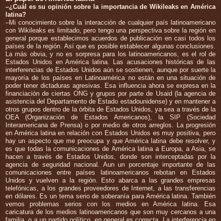
–¿Cuál es su opinión sobre la importancia de Wikileaks en América
latina?
–Mi conocimiento sobre la interacción de cualquier país latinoamericano
con Wikileaks es limitado, pero tengo una perspectiva sobre la región en
general porque establecimos acuerdos de publicación en casi todos los
países de la región. Así que es posible establecer algunas conclusiones.
La más obvia, y no es sorpresa para los latinoamericanos, es el rol de
Estados Unidos en América latina. Las acusaciones históricas de las
interferencias de Estados Unidos aún se sostienen, aunque por suerte la
mayoría de los países en Latinoamérica no están en una situación de
poder tener dictaduras agresivas. Esa influencia ahora se expresa en la
financiación de ciertas ONG y grupos por parte de Usaid (la agencia de
asistencia del Departamento de Estado estadounidense) y en mantener a
otros grupos dentro de la órbita de Estados Unidos, ya sea a través de la
OEA (Organización de Estados Americanos), la SIP (Sociedad
Interamericana de Prensa) o por medio de otros arreglos. La progresión
en América latina en relación con Estados Unidos es muy positiva, pero
hay un aspecto que me preocupa y que América latina debe resolver, y
es que todas la comunicaciones de América latina a Europa, a Asia, se
hacen a través de Estados Unidos, donde son interceptadas por la
agencia de seguridad nacional. Aun un porcentaje importante de las
comunicaciones entre países latinoamericanos rebotan en Estados
Unidos y vuelven a la región. Esto abarca a las grandes empresas
telefónicas, a los grandes proveedores de Internet, a las transferencias
en dólares. Es un tema serio de soberanía para América latina. También
vemos problemas serios con los medios en América latina. Esa
caricatura de los medios latinoamericanos que son muy cercanos a una
familia, o a un partido político, en general es correcta. La interferencia en