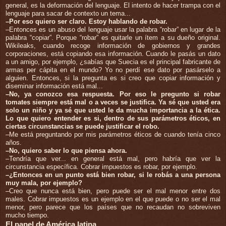
general, es la deformación del lenguaje. El intento de hacer trampa con el
lenguaje para sacar de contexto un tema...
–Por eso quiero ser claro. Estoy hablando de robar.
–Entonces es un abuso del lenguaje usar la palabra “robar” en lugar de la
palabra “copiar”. Porque “robar” es quitarle un ítem a su dueño original.
Wikileaks, cuando recoge información de gobiernos y grandes
corporaciones, está copiando esa información. Cuando le pasás un dato
a un amigo, por ejemplo, ¿sabías que Suecia es el principal fabricante de
armas per cápita en el mundo? Yo no perdí ese dato por pasárselo a
alguien. Entonces, si la pregunta es si creo que copiar información y
diseminar información está mal...
–No, ya conozco esa respuesta. Por eso le pregunto si robar
tomates siempre está mal o a veces se justifica. Ya sé que usted era
solo un niño y ya sé que usted le da mucha importancia a la ética.
Lo que quiero entender es si, dentro de sus parámetros éticos, en
ciertas circunstancias se puede justificar el robo.
–Me está preguntando por mis parámetros éticos de cuando tenía cinco
años.
–No, quiero saber lo que piensa ahora.
–Tendría que ver... en general está mal, pero habría que ver la
circunstancia específica. Cobrar impuestos es robar, por ejemplo.
–¿Entonces en un punto está bien robar, si le robás a una persona
muy mala, por ejemplo?
–Creo que nunca está bien, pero puede ser el mal menor entre dos
males. Cobrar impuestos es un ejemplo en el que puede o no ser el mal
menor, pero parece que los países que no recaudan no sobreviven
mucho tiempo.
El papel de América latina