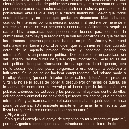
electrónicos y llamadas de poblaciones enteras y se almacenan de forma
permanente porque es mucho más barato tener archivos permanentes de
poblaciones enteras que seguir a ciertos individuos. Mejor que todos
sean el blanco y no tener que gastar en discriminar. Más adelante,
cuando te interesás por una persona, podés ir al archivo permanente y
rastrear los datos de esa persona y encontrarlo fácilmente y seguir su
rastro. Hay programas que pueden ser buenos para combatir la
criminalidad, pero hay que recordar que son los gobiernos los que definen
los crímenes. Tenemos presuntas fuentes en prisión. Jeremy Hammond
está preso en Nueva York. Ellos dicen que su crimen es haber copiado
datos de la agencia privada Stratford y habernos pasado esa
información. Es un prisionero político. Doscientos días encarcelado sin
ser juzgado. No hay dudas de que él copió información. Se lo acusa del
acto político de copiar información de una agencia de inteligencia, pero
no lo acusan de hacer pasar vergüenza a una compañía poderosa e
influyente. Se lo acusa de hackear computadoras. Del mismo modo a
Bradley Manning (presunto filtrador de los cables diplomáticos, preso en
Virginia) no se lo acusa de poner al descubierto crímenes de guerra, se
lo acusa de comunicar al enemigo al hacer que la información sea
pública. Entonces los Estados y las personas influyentes dentro de ellos
definen como criminal una actividad que todos realizamos, que es copiar
información, y aplican esa interpretación criminal a la gente que les hace
pasar vergüenza. (Un asistente insiste en terminar la entrevista, que
lleva hora y media por encima del tiempo pautado.)
–¿Algo más?
–Solo que el consejo y el apoyo de Argentina es muy importante para mí,
porque Argentina tiene experiencia confrontando con el Reino Unido.