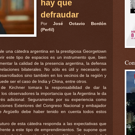
hay que
defraudar
Por
José Octavio Bordón
(Perfil)
ale una cátedra argentina en la prestigiosa Georgetown
rir este tipo de espacios es un instrumento que, bien
Conv
mentar la calidad de la presencia argentina, la defensa
elaciones bilaterales. No sólo es útil y necesario en
esarrollados sino también en los vecinos de la región y
de ser el caso de India y China, entre otros.
de Kirchner tomara la responsabilidad de dar la
 los observadores la importancia que la Argentina le da
rés adicional. Seguramente por su experiencia como
ciones Exteriores del Congreso Nacional y embajador
e Argüello debe haber tenido en cuenta todos estos
futuro de esta cátedra responda a las expectativas que
 frente a este tipo de emprendimientos. Se supone que