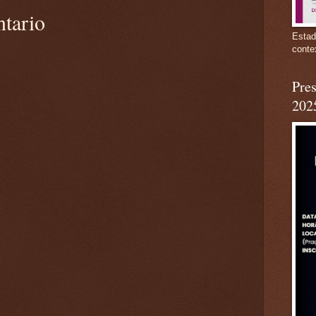
ntario
Estad
conte
Pres
202