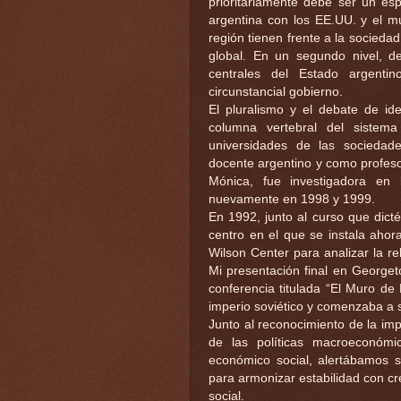
prioritariamente debe ser un es
argentina con los EE.UU. y el m
región tienen frente a la socieda
global. En un segundo nivel, d
centrales del Estado argenti
circunstancial gobierno.
El pluralismo y el debate de id
columna vertebral del sistem
universidades de las sociedad
docente argentino y como profeso
Mónica, fue investigadora en
nuevamente en 1998 y 1999.
En 1992, junto al curso que dict
centro en el que se instala aho
Wilson Center para analizar la r
Mi presentación final en George
conferencia titulada “El Muro d
imperio soviético y comenzaba a 
Junto al reconocimiento de la imp
de las políticas macroeconómic
económico social, alertábamos s
para armonizar estabilidad con cr
social.