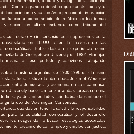
pacio de información, debate y diálogo de la sociedad
undo. Con los grandes desafíos que nuestro país y la
d del conocimiento y su coetáneo proceso de interacción
ebe funcionar como ámbito de análisis de los temas
no y recién en última instancia como tribuna del
eas con coraje y sin concesiones ni agresiones es la
a universitario en EE.UU. y en la mayoría de las
es democráticas. Hablo desde mi experiencia como
Diá
r invitado de Georgetown University en 1992. Mi mujer,
 la misma en ese período y estuvimos trabajando
é sobre la historia argentina de 1930-1990 en el mismo
ra esta cátedra, estuve también becado en el Woodrow
elación entre democracia y economía en Latinoamérica.
town University buscó armonizar ambas tareas con una
e Berlín cayó de ambos lados”. Se había derrumbado el
surgir la idea del Washington Consensus.
ortancia que debían tener la salud y la responsabilidad
as para la estabilidad democrática y el desarrollo
obre los riesgos de no buscar estrategias adecuadas
ecimiento, crecimiento con empleo y empleo con justicia