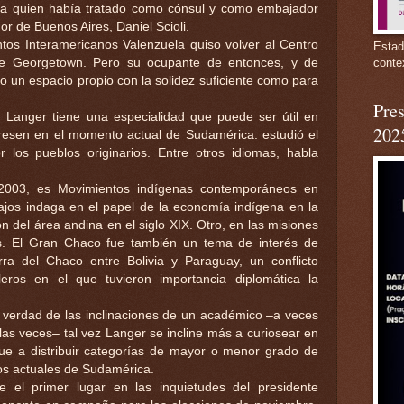
a quien había tratado como cónsul y como embajador
r de Buenos Aires, Daniel Scioli.
ntos Interamericanos Valenzuela quiso volver al Centro
Estad
de Georgetown. Pero su ocupante de entonces, y de
conte
o un espacio propio con la solidez suficiente como para
Pres
, Langer tiene una especialidad que puede ser útil en
202
resen en el momento actual de Sudamérica: estudió el
los pueblos originarios. Entre otros idiomas, habla
 2003, es Movimientos indígenas contemporáneos en
ajos indaga en el papel de la economía indígena en la
n del área andina en el siglo XIX. Otro, en las misiones
nos. El Gran Chaco fue también un tema de interés de
ra del Chaco entre Bolivia y Paraguay, un conflicto
leros en el que tuvieron importancia diplomática la
 verdad de las inclinaciones de un académico –a veces
las veces– tal vez Langer se incline más a curiosear en
que a distribuir categorías de mayor o menor grado de
cos actuales de Sudamérica.
el primer lugar en las inquietudes del presidente