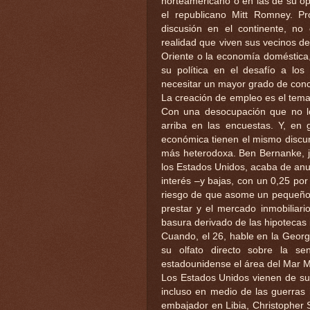
norteamericano o en las de su o
el republicano Mitt Romney. P
discusión en el continente, n
realidad que viven sus vecinos d
Oriente o la economía doméstica,
su política en el desafío a lo
necesitar un mayor grado de conce
La creación de empleo es el tema
Con una desocupación que no l
arriba en las encuestas. Y, en 
económica tienen el mismo discu
más heterodoxa. Ben Bernanke, je
los Estados Unidos, acaba de anu
interés –y bajas, con un 0,25 por
riesgo de que asome un pequeño 
prestar y el mercado inmobiliar
basura derivado de las hipotecas i
Cuando, el 26, hable en la Georg
su olfato directo sobre la sen
estadounidense el área del Mar Me
Los Estados Unidos vienen de suf
incluso en medio de las guerras 
embajador en Libia, Christopher 