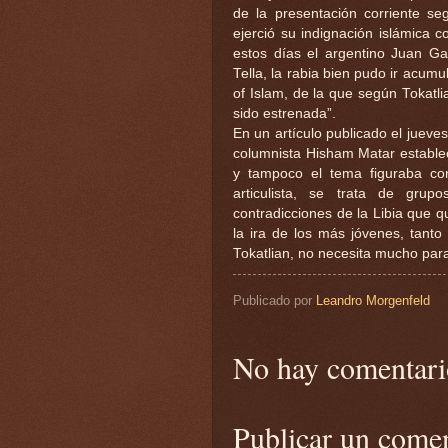
de la presentación corriente se
ejerció su indignación islámica 
estos días el argentino Juan Gab
Tella, la rabia bien pudo ir acum
of Islam, de la que según Tokatl
sido estrenada”.
En un artículo publicado el juev
columnista Hisham Matar establec
y tampoco el tema figuraba con
articulista, se trata de gru
contradicciones de la Libia que 
la ira de los más jóvenes, tanto
Tokatlian, no necesita mucho par
Publicado por
Leandro Morgenfeld
No hay comentari
Publicar un come