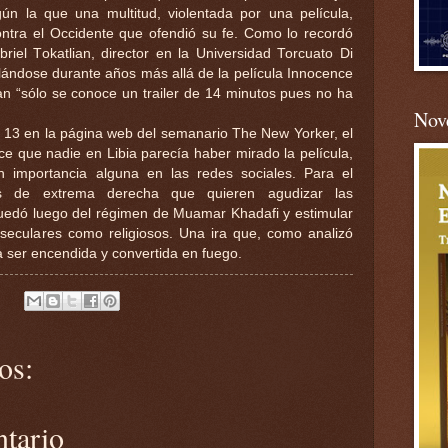
gún la que una multitud, violentada por una película,
contra el Occidente que ofendió su fe. Como lo recordó
riel Tokatlian, director en la Universidad Torcuato Di
ulándose durante años más allá de la película Innocence
ian “sólo se conoce un trailer de 14 minutos pues no ha
Nove
es 13 en la página web del semanario The New Yorker, el
e que nadie en Libia parecía haber mirado la película,
 importancia alguna en las redes sociales. Para el
pos de extrema derecha que quieren agudizar las
quedó luego del régimen de Muamar Khadafi y estimular
 seculares como religiosos. Una ira que, como analizó
a ser encendida y convertida en fuego.
os:
ntario