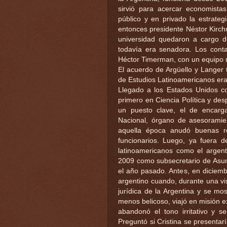
sirvió para acercar economista
público y en privado la estrateg
entonces presidente Néstor Kirch
universidad quedaron a cargo d
todavía era senadora. Los conta
Héctor Timerman, con un equipo 
El acuerdo de Argüello y Langer t
de Estudios Latinoamericanos era
Llegado a los Estados Unidos co
primero en Ciencia Política y des
un puesto clave, el de encarg
Nacional, órgano de asesoramien
aquella época anudó buenas r
funcionarios. Luego, ya fuera d
latinoamericanos como el argent
2009 como subsecretario de Asun
el año pasado. Antes, en diciemb
argentino cuando, durante una vi
jurídica de la Argentina y se m
menos belicoso, viajó en misión e
abandonó el tono irritativo y s
Preguntó si Cristina se presentar