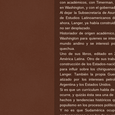
con académicos, con Timerman, 
en Washington, y con el gobernado
Al dejar la Subsecretaría de Asu
de Estudios Latinoamericanos 
ahora, Langer, ya había construid
no ser desplazado.
Historiador de origen académico
Washington para quienes se inte
mundo andino y se interesó por 
quechua.
Uno de sus libros, editado en
América Latina. Otro de sus trab
construcción de los Estados-nació
para influir sobre los chirigua
Langer. También la propia Guer
atizado por los intereses petro
Argentina y los Estados Unidos.
Si es que un currículum habla de
ocurre, y quizás ésta sea una de 
hechos y tendencias históricos 
populismo en los procesos políti
Y no es que Sudamérica ocupe 