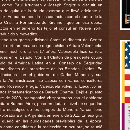
s como Paul Krugman y Joseph Stiglitz y discutir en
ia de quita de la deuda externa que llevó adelante el
ner. En buena medida los contactos con el mundo de la
e Cristina Fernández de Kirchner, que en esa época
ctos en el terreno los tejió el cónsul en Nueva York,
reducido y movedizo.
iene una gracia adicional. Antes, el director del Centro
 el norteamericano de origen chileno Arturo Valenzuela.
mo mochilero a los 17 años, Valenzuela hizo carrera
pués en el Estado. Con Bill Clinton de presidente ocupó
ado de América Latina en el Consejo de Seguridad
to directo del presidente de los Estados Unidos. En
elaciones con el gobierno de Carlos Menem y sus
e la Administración, se asoció con varios consultores
ino Rosendo Fraga. Valenzuela volvió al Ejecutivo en
tos Interamericanos de Barack Obama. Dejó el puesto
re de 2009, protagonizó chisporroteos con el gobierno
sita a Buenos Aires, puso en duda el nivel de seguridad
ostró nostálgico de los tiempos de Menem. Ya con tono
xploratoria a la Argentina en enero de 2011. En esa gira
e quedó en las curiosidades previsibles de la época.
ía como candidata a la reelección en octubre, se reunió