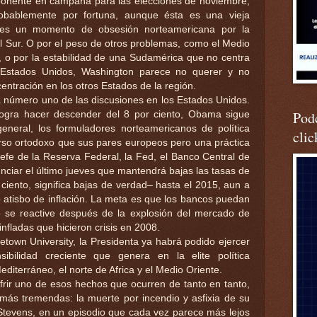
ponente en campaña para las elecciones de noviembre,
robablemente por fortuna, aunque ésta es una vieja
o es un momento de obsesión norteamericana por la
el Sur. O por el peso de otros problemas, como el Medio
 o por la estabilidad de una Sudamérica que no centra
s Estados Unidos, Washington parece no querer y no
ntración en los otros Estados de la región.
 número uno de las discusiones en los Estados Unidos.
Podc
ogra hacer descender del 8 por ciento, Obama sigue
general, los formuladores norteamericanos de política
clic
rso ortodoxo que sus pares europeos pero una práctica
fe de la Reserva Federal, la Fed, el Banco Central de
nciar el último jueves que mantendrá bajas las tasas de
 ciento, significa bajas de verdad– hasta el 2015, aun a
atisbo de inflación. La meta es que los bancos puedan
io se reactive después de la explosión del mercado de
nfladas que hicieron crisis en 2008.
etown University, la Presidenta ya habrá podido ejercer
sibilidad creciente que genera en la elite política
diterráneo, el norte de Africa y el Medio Oriente.
rir uno de esos hechos que ocurren de tanto en tanto,
más tremendas: la muerte por incendio y asfixia de su
Stevens, en un episodio que cada vez parece más lejos