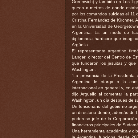
Greenwich) y también en Los Tigr
queda a metros de donde estab
por los comandos suicidas el 11 
Cristina Fernández de Kirchner.
en la Universidad de Georgetown,
Argentina. Es un modo de hac
diplomacia hardcore que imaginó
Argüello.
El representante argentino firm
Langer, director del Centro de E
que fundaron los jesuitas y que
Washington.
“La presencia de la Presidenta 
Argentina le otorga a la con
internacional en general y, en es
dijo Argüello al comentar la par
Washington, un día después de su
Un funcionario del gobierno arge
un directorio donde, además de L
poderoso jefe de la Corporación
financieros principales de Sudamé
Una herramienta académica y dipl
la Argentina, funciona desde 2