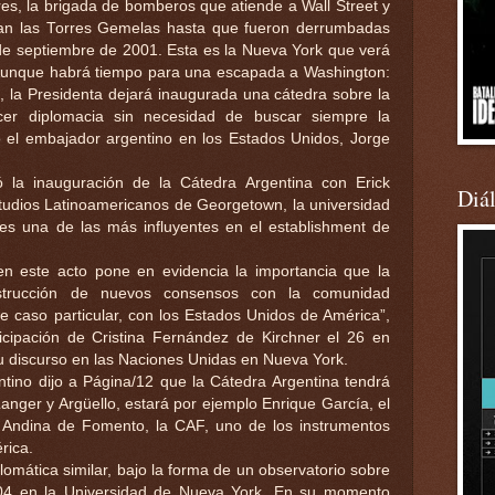
es, la brigada de bomberos que atiende a Wall Street y
an las Torres Gemelas hasta que fueron derrumbadas
de septiembre de 2001. Esta es la Nueva York que verá
 Aunque habrá tiempo para una escapada a Washington:
 la Presidenta dejará inaugurada una cátedra sobre la
er diplomacia sin necesidad de buscar siempre la
 el embajador argentino en los Estados Unidos, Jorge
ó la inauguración de la Cátedra Argentina con Erick
Diá
studios Latinoamericanos de Georgetown, la universidad
 es una de las más influyentes en el establishment de
en este acto pone en evidencia la importancia que la
strucción de nuevos consensos con la comunidad
te caso particular, con los Estados Unidos de América”,
ticipación de Cristina Fernández de Kirchner el 26 en
 discurso en las Naciones Unidas en Nueva York.
ntino dijo a Página/12 que la Cátedra Argentina tendrá
anger y Argüello, estará por ejemplo Enrique García, el
 Andina de Fomento, la CAF, uno de los instrumentos
rica.
omática similar, bajo la forma de un observatorio sobre
004 en la Universidad de Nueva York. En su momento