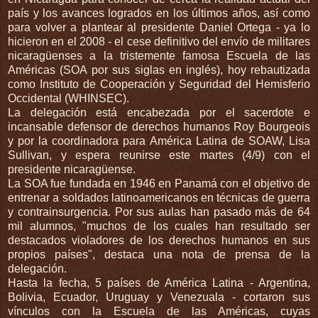
país y los avances logrados en los últimos años, así como
para volver a plantear al presidente Daniel Ortega - ya lo
hicieron en el 2008 - el cese definitivo del envío de militares
nicaragüenses a la tristemente famosa Escuela de las
Américas (SOA por sus siglas en inglés), hoy rebautizada
como Instituto de Cooperación y Seguridad del Hemisferio
Occidental (WHINSEC).
La delegación está encabezada por el sacerdote e
incansable defensor de derechos humanos Roy Bourgeois
y por la coordinadora para América Latina de SOAW, Lisa
Sullivan, y espera reunirse este martes (4/9) con el
presidente nicaragüense.
La SOA fue fundada en 1946 en Panamá con el objetivo de
entrenar a soldados latinoamericanos en técnicas de guerra
y contrainsurgencia. Por sus aulas han pasado más de 64
mil alumnos, "muchos de los cuales han resultado ser
destacados violadores de los derechos humanos en sus
propios países", destaca una nota de prensa de la
delegación.
Hasta la fecha, 5 países de América Latina - Argentina,
Bolivia, Ecuador, Uruguay y Venezuala - cortaron sus
vínculos con la Escuela de las Américas, cuyas