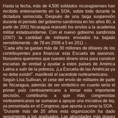
Hasta la fecha, más de 4,500 soldados nicaragüenses han
recibido entrenamiento en la SOA, sobre todo durante la
dictadura somocista. Después de una larga suspensión
durante el periodo del gobierno sandinista en los años 80, a
partir de 2001 Nicaragua reanudó los envíos a la academia
militar estadounidense. Con el nuevo gobierno sandinista
(2007) la cantidad de militares enviados ha bajado
sensiblemente - de 78 en 2008 a 5 en 2011 -.
"Cada año se gastan más de 30 millones de dólares de los
contribuyentes para financiar esta Escuela de asesinos.
Nosostros queremos que nuestro dinero sirva para construir
escuelas de verdad y ayudar a estos países de América
Latina a salir de la pobreza. ¡La Escuela de las Américas ya
no debe existir!", manifestó el sacerdote norteamericano.
Según Lisa Sullivan, el cese del envío de militares de parte
de Nicaragua, además de ser simbólico en cuanto sería el
primer país centroamericano a tomar esta importante
decisión, contribuiría a que más congresistas
norteamericanos se sumaran a apoyar una iniciativa de ley,
ya presentada en el Congreso, que apunta a cerrar la SOA.
"Durante más de 20 años esta organización ha dado
seguimiento a los graduados. Las atrocidades más graves