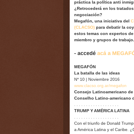
práctica la política anti inm
¿Retrocederá en los tratados
negociación?
Megafón, una iniciativa del
C
(CLACSO)
para debatir la co
estos temas con expertos de 
miembro y grupos de trabajo
- accedé
acá a MEGAFÓ
MEGAFÓN
La batalla de las ideas
N* 10 | Noviembre 2016
www.clacso.org.ar/megafon
Consejo Latinoamericano de 
Conselho Latino-americano d
. . . . . . . . . . . . . . . . . . .
TRUMP Y AMÉRICA LATINA
. . . . . . . . . . . . . . . . . . .
Con el triunfo de Donald Trump
a América Latina y el Caribe. 