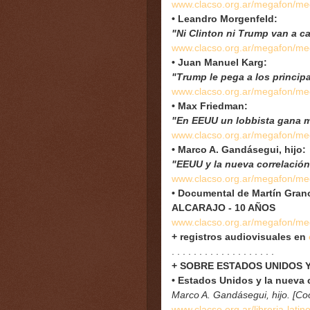
www.clacso.org.ar/megafon/m
• Leandro Morgenfeld:
"Ni Clinton ni Trump van a ca
www.clacso.org.ar/megafon/m
• Juan Manuel Karg:
"Trump le pega a los princip
www.clacso.org.ar/megafon/m
• Max Friedman:
"En EEUU un lobbista gana 
www.clacso.org.ar/megafon/m
• Marco A. Gandásegui, hijo:
"EEUU y la nueva correlación
www.clacso.org.ar/megafon/m
• Documental de Martín Gran
ALCARAJO - 10 AÑOS
www.clacso.org.ar/megafon/m
+ registros audiovisuales en
. . . . . . . . . . . . . . . . . . .
+ SOBRE ESTADOS UNIDOS 
• Estados Unidos y la nueva 
Marco A. Gandásegui, hijo. [Co
www.clacso.org.ar/libreria-lat
in