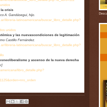
 unidos
la crisis
Descar
co A. Gandásegui, hijo.
.
ar/libreria-latinoamericana/bu
scar_libro_detalle.php?
do
s unidos
sistémica y las nuevascondiciones de legitimación
imo Castillo Fernández.
.
ar/libreria-latinoamericana/bu
scar_libro_detalle.php?
ll
o
 posneoliberalismo y ascenso de la nueva derecha
r]
oamericana/libro_detalle.php
?
1125&orden=nro_orden