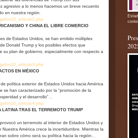
s agresivo a lo menos hacemos un breve recuento
do en nuestra región.
Estad
ega
fon10_articulo2.php
conte
RICANISMO Y CHINA EL LIBRE COMERCIO
Pres
les de Estados Unidos, se han emitido múltiples
202
a de Donald Trump y los posibles efectos que
e su plan de gobierno, especialmente con respecto a
ega
fon10_articulo3.php
PACTOS EN MÉXICO
z
de política exterior de Estados Unidos hacia América
te se han caracterizado por la “promoción de la
osperidad y el desarrollo”…
ega
fon10_articulo4.php
CA LATINA TRAS EL TERREMOTO TRUMP
provocó un terremoto al interior de Estados Unidos y
 Nuestra América crece la incertidumbre. Mientras la
ran sobre cómo será su política hacia la región...