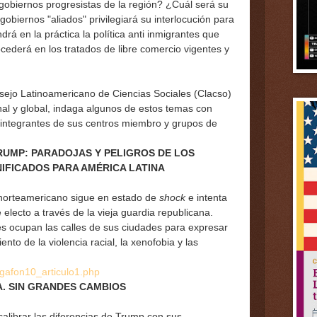
gobiernos progresistas de la región? ¿Cuál será su
obiernos "aliados" privilegiará su interlocución para
á en la práctica la política anti inmigrantes que
cederá en los tratados de libre comercio vigentes y
nsejo Latinoamericano de Ciencias Sociales (Clacso)
nal y global, indaga algunos de estos temas con
 integrantes de sus centros miembro y grupos de
RUMP: PARADOJAS Y PELIGROS DE LOS
IFICADOS PARA AMÉRICA LATINA
orteamericano sigue en estado de
shock
e intenta
lecto a través de la vieja guardia republicana.
es ocupan las calles de sus ciudades para expresar
nto de la violencia racial, la xenofobia y las
ega
fon10_articulo1.php
A. SIN GRANDES CAMBIOS
 calibrar las diferencias de Trump con sus