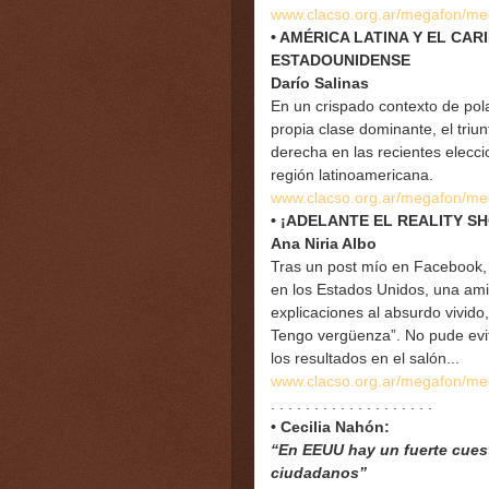
www.clacso.org.ar/megafon/m
• AMÉRICA LATINA Y EL CA
ESTADOUNIDENSE
Darío Salinas
En un crispado contexto de polar
propia clase dominante, el triu
derecha en las recientes elecci
región latinoamericana.
www.clacso.org.ar/megafon/m
• ¡ADELANTE EL REALITY S
Ana Niria Albo
Tras un post mío en Facebook, 
en los Estados Unidos, una ami
explicaciones al absurdo vivido
Tengo vergüenza”. No pude evit
los resultados en el salón...
www.clacso.org.ar/megafon/m
. . . . . . . . . . . . . . . . . . .
• Cecilia Nahón:
“En EEUU hay un fuerte cuest
ciudadanos”