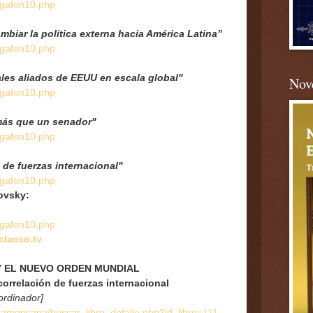
ega
fon10.php
mbiar la política externa hacia América Latina”
ega
fon10.php
ales aliados de EEUU en escala global"
Nove
ega
fon10.php
más que un senador"
ega
fon10.php
 de fuerzas internacional"
ega
fon10.php
ovsky:
ega
fon10.php
clacso.tv
Y EL NUEVO ORDEN MUNDIAL
correlación de fuerzas internacional
ordinador]
oamericana/buscar_libro_deta
lle.php?id_libro=111