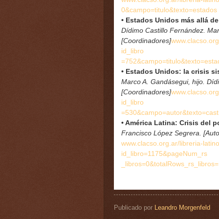
0&campo=titulo&texto=estados
• Estados Unidos más allá de 
Dídimo Castillo Fernández. Mar
[Coordinadores]
www.clacso.org
id_libr
o
=752&campo=titulo&texto=esta
• Estados Unidos: la crisis 
Marco A. Gandásegui, hijo. Díd
[Coordinadores]
www.clacso.org
id_libr
o
=530&campo=autor&texto=casti
• América Latina: Crisis del
Francisco López Segrera. [Auto
www.clacso.org.ar/libreria-lat
in
id_libro=1175&pageNum_rs
_libros=0&totalRows_rs_libros=
Publicado por
Leandro Morgenfeld