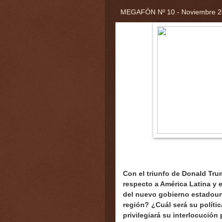
MEGAFÓN Nº 10 - Noviembre 
Con el triunfo de Donald Tr
respecto a América Latina y e
del nuevo gobierno estadoun
región? ¿Cuál será su polít
privilegiará su interlocució