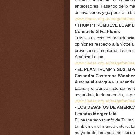
antecesores. Pasando de lo má
de invasiones y golpes de Esta
www.clacso.org.ar/megafon/m
• TRUMP PROMUEVE EL AME
Consuelo Silva Flores
Tras las elecciones presidencia
opiniones respecto a la victori
provocaría la implementación d
América Latina.
www.clacso.org.ar/megafon/m
• EL PLAN TRUMP Y SUS IM
Casandra Castorena Sánche
Aunque el enfoque y la agenda 
Latina y el Caribe históricamen
seguridad, la democracia, la pr
www.clacso.org.ar/megafon/m
• LOS DESAFÍOS DE AMÉRI
Leandro Morgenfeld
El inesperado triunfo de Trump 
también en el mundo entero. En
mayoría de los analistas elucub