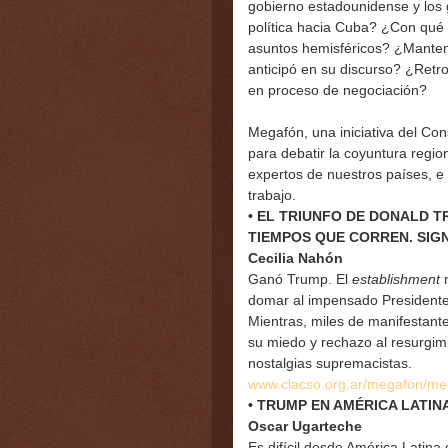
gobierno estadounidense y los 
política hacia Cuba? ¿Con qué g
asuntos hemisféricos? ¿Mantendr
anticipó en su discurso? ¿Retro
en proceso de negociación?
Megafón, una iniciativa del Co
para debatir la coyuntura regio
expertos de nuestros países, e
trabajo.
• EL TRIUNFO DE DONALD T
TIEMPOS QUE CORREN. SIGN
Cecilia Nahón
Ganó Trump. El
establishment
n
domar al impensado Presidente e
Mientras, miles de manifestant
su miedo y rechazo al resurgimie
nostalgias supremacistas.
www.clacso.org.ar/megafon/m
• TRUMP EN AMÉRICA LATIN
Oscar Ugarteche
Es difícil desde América Latina