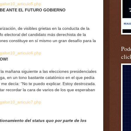
ega
fon10_articulo5.php
RIBE ANTE EL FUTURO GOBIERNO
ización, de visibles grietas en la conducta de la
nfo electoral del candidato más derechista de la
ones constituye en sí mismo un gran desafío para la
Podc
ega
fon10_articulo6.php
clic
HOW!
la mañana siguiente a las elecciones presidenciales
ga, en un tono bastante catatónico en el que pedía
, me decía: “No te puedo explicar. Estoy destrozada.
ar recordar la cara de varios de los que esperaban
ega
fon10_articulo7.php
ionamiento del status quo por parte de los