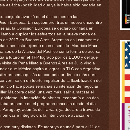
sla asiática -posibilidad que ya le había sido negada en
su conjunto avanzó en el último mes en las
Unión Europea. En septiembre, tras un nuevo encuentro
uselas, la Comisión Europea se declaró confiada en
y llamó a duplicar los esfuerzos en la nueva ronda de
o de 2017 en Buenos Aires. Argentina es justamente el
laciones está tejiendo en ese sentido. Mauricio Macri
 países de la Alianza del Pacífico como forma de acercar
ia a futuro en el TPP logrado por los EEUU y del que
 visita de Peña Nieto a Buenos Aires en Julio vino a
nciar que México aspira a lograr un TLC con Argentina
sil representa quizás un competidor directo más duro
vertirse en un fuerte impulsor de la flexibilización del
anunció hace pocas semanas su intención de negociar
ller Malcorra debió, una vez más, salir a matizar el
 gobierno, la intención de abrir su economía a las dos
estaba presente en el programa macrista desde el día
. Paraguay, además de Taiwan, ya declaró a través de
nómicas e Integración, la intención de avanzar en
o son muy distintas. Ecuador ya anunció para el 11 de