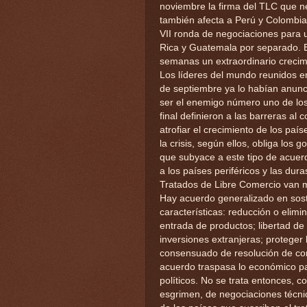
noviembre la firma del TLC que n
también afecta a Perú y Colombia
VII ronda de negociaciones para 
Rica y Guatemala por separado. Es
semanas un extraordinario crecim
Los líderes del mundo reunidos e
de septiembre ya lo habían anunc
ser el enemigo número uno de los
final definieron a las barreras al
atrofiar el crecimiento de los p
la crisis, según ellos, obliga los
que subyace a este tipo de acuerd
a los países periféricos y las dur
Tratados de Libre Comercio van m
Hay acuerdo generalizado en sos
características: reducción o elimi
entrada de productos; libertad de
inversiones extranjeras; proteger
consensuado de resolución de con
acuerdo traspasa lo económico par
políticos. No se trata entonces, 
esgrimen, de negociaciones técni