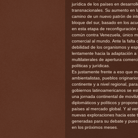
jurídica de los países en desarro
transnacionales. Su aumento en la
camino de un nuevo patrón de inte
bloque del sur, basado en los ac
en esta etapa de reconfiguración
común contra Venezuela, único mi
comercial al mundo. Ante la falta d
debilidad de los organismos y es
lentamente hacia la adaptación a
multilaterales de apertura comerc
políticas y jurídicas.
Es justamente frente a eso que mo
ambientalistas, pueblos originar
continente y a nivel regional, par
gobiernos latinoamericanos se es
una jornada continental de movil
diplomáticos y políticos y propone
países al mercado global. Y al ve
nuevas exploraciones hacia este 
generadas para su debate y pues
en los próximos meses.