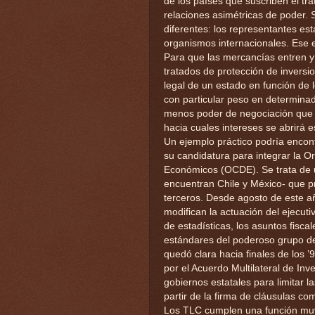
de los países que suscriben el tr
relaciones asimétricas de poder. 
diferentes: los representantes est
organismos internacionales. Ese e
Para que las mercancías entren y 
tratados de protección de inversio
legal de un estado en función de 
con particular peso en determinad
menos poder de negociación que s
hacia cuales intereses se abrirá 
Un ejemplo práctico podría encon
su candidatura para integrar la O
Económicos (OCDE). Se trata de u
encuentran Chile y México- que p
terceros. Desde agosto de este a
modifican la actuación del ejecuti
de estadísticas, los asuntos fiscale
estándares del poderoso grupo de
quedó clara hacia finales de los
por el Acuerdo Multilateral de Inv
gobiernos estatales para limitar 
partir de la firma de cláusulas c
Los TLC cumplen una función muy 