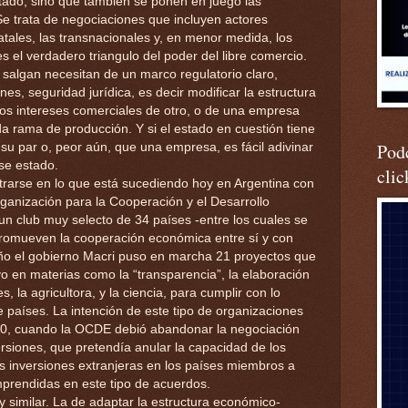
atado, sino que también se ponen en juego las
Se trata de negociaciones que incluyen actores
atales, las transnacionales y, en menor medida, los
s el verdadero triangulo del poder del libre comercio.
salgan necesitan de un marco regulatorio claro,
nes, seguridad jurídica, es decir modificar la estructura
los intereses comerciales de otro, o de una empresa
a rama de producción. Y si el estado en cuestión tiene
Podc
u par o, peor aún, que una empresa, es fácil adivinar
ese estado.
clic
trarse en lo que está sucediendo hoy en Argentina con
rganización para la Cooperación y el Desarrollo
n club muy selecto de 34 países -entre los cuales se
romueven la cooperación económica entre sí y con
ño el gobierno Macri puso en marcha 21 proyectos que
vo en materias como la “transparencia”, la elaboración
s, la agricultora, y la ciencia, para cumplir con lo
 países. La intención de este tipo de organizaciones
 ’90, cuando la OCDE debió abandonar la negociación
ersiones, que pretendía anular la capacidad de los
las inversiones extranjeras en los países miembros a
omprendidas en este tipo de acuerdos.
similar. La de adaptar la estructura económico-