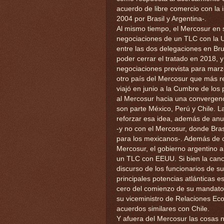
acuerdo de libre comercio con la i
2004 por Brasil y Argentina-.
Al mismo tiempo, el Mercosur en 
negociaciones de un TLC con la 
entre las dos delegaciones en Br
poder cerrar el tratado en 2018, 
negociaciones prevista para marz
otro país del Mercosur que más re
viajó en junio a la Cumbre de los
al Mercosur hacia una convergenc
son parte México, Perú y Chile. La
reforzar esa idea, además de anu
-y no con el Mercosur, donde Bra
para los mexicanos-. Además de con
Mercosur, el gobierno argentino 
un TLC con EEUU. Si bien la canci
discurso de los funcionarios de su
principales potencias atlánticas 
cero del comienzo de su mandato
su viceministro de Relaciones Eco
acuerdos similares con Chile.
Y afuera del Mercosur las cosas n