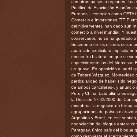
con otros países o regiones. Los
Pacífico de Asociación Económica
Europea – conocido como CETA fir
Comercio e Inversiones (TTIP ent
definitivamente), han dado aún m
comercio a nivel mundial. Y nuest
conservador, no se ha quedado at
Solamente en los últimos seis mes
aparecido explícita o implícitame
encuentro bilateral en que se vie
especialmente los del Mercosur. E
uruguayo. En oposición al perfil 
de Tabaré Vázquez, Montevideo ce
particularidad de haber sido neg
de ambos cancilleres-, y anunció
Perú y China. Este último es seg
la Decisión Nº 32/2000 del Cons
miembros “a negociar en forma co
agrupaciones de países extrazona,
Argentina y Brasil, en ese sentido
negociación del bloque entero con 
Paraguay, único país del bloque 
como respuesta al acercamiento c