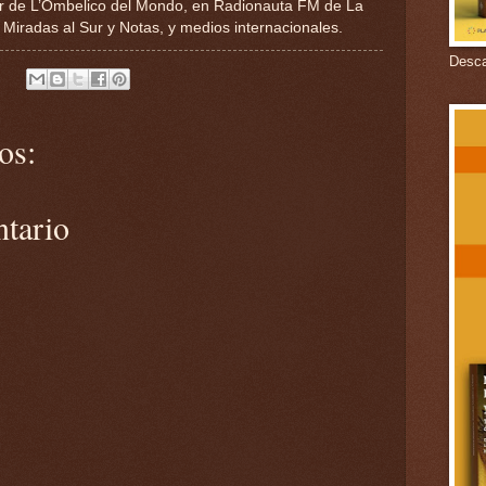
tor de L’Ombelico del Mondo, en Radionauta FM de La
e Miradas al Sur y Notas, y medios internacionales.
Descar
os:
ntario