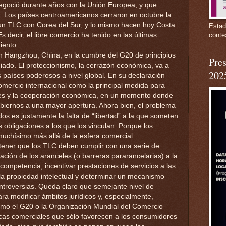
egoció durante años con la Unión Europea, y que
. Los países centroamericanos cerraron en octubre la
un TLC con Corea del Sur, y lo mismo hacen hoy Costa
Estad
 decir, el libre comercio ha tenido en las últimas
conte
iento.
n Hangzhou, China, en la cumbre del G20 de principios
Pres
iado. El proteccionismo, la cerrazón económica, va a
202
 países poderosos a nivel global. En su declaración
 comercio internacional como la principal medida para
aíses y la cooperación económica, en un momento donde
 gobiernos a una mayor apertura. Ahora bien, el problema
os es justamente la falta de “libertad” a la que someten
as obligaciones a los que los vinculan. Porque los
uchísimo más allá de la esfera comercial.
tener que los TLC deben cumplir con una serie de
nación de los aranceles (o barreras pararancelarias) a la
 competencia; incentivar prestaciones de servicios a las
 la propiedad intelectual y determinar un mecanismo
troversias. Queda claro que semejante nivel de
a modificar ámbitos jurídicos y, especialmente,
como el G20 o la Organización Mundial del Comercio
cas comerciales que sólo favorecen a los consumidores