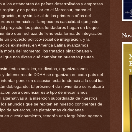
llo a los estándares de países desarrollados y empresas
 región, y en particular en el Mercosur, marca el
gración, muy similar al de los primeros años del
uerdos comerciales. Tampoco es casualidad que justo
 del proyecto, los países fundadores hagan un bloque
embro que rechaza de lleno esta forma de integración
Nove
e un proyecto político-social de integración, y la
pacios existentes, en América Latina avanzamos
 la moda del momento: los tratados binacionales y
ial que nos dictan qué cambiar en nuestras pautas
vimientos sociales, sindicatos, organizaciones
ios y defensores de DDHH se organizan en cada país del
a intentar poner en discusión esta tendencia a la cual los
tán doblegando. El próximo 4 de noviembre se realizará
ización para denunciar este tipo de mecanismos
r alternativas a la inserción subordinada de nuestros
r los anuncios que se repiten en nuestro continentes de
tipo de acuerdos, las plataformas ciudadanas
ta en cuestionamiento, tendrán una larguísima agenda