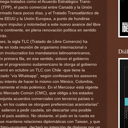
 mega-tratados como el Acuerdo Estratégico Trans-
 (TPP), el pacto comercial entre Canadá y la Unión
mado hace pocos días, y el Tratado Transatlántico de
re EEUU y la Unión Europea, a punto de hundirse
ayor impulso y notoriedad a este nuevo avance del libre
ro continente, en plena renovación política en sentido
rás.
es, la sigla TLC (Tratado de Libre Comercio) ha
nte en toda reunión de organismo internacional o
Diá
ron involucrados los mandatarios latinoamericanos,
n primera fila, en ese sentido, estuvo el gobierno
que el progresismo sudamericano le otorga al gobierno
rró en octubre un TLC con Chile -que tiene la
ociado “vía Whatsapp”, según confesaron los asesores
 su interés de hacer lo mismo con México, Colombia,
uramente el más polémico. En el Mercosur está vigente
ejo Mercado Común (CMC), que obliga a los estados
njunta acuerdos comerciales con terceros países o
 en los cuales se otorguen preferencias arancelarias”.
, salieron a pedir cautela, sin descartar una posible
el país asiático. No obstante, el palo en la rueda es
que mantiene relaciones diplomáticas con Taiwan, y que
hino-uruguayo, declaró su intención de dialogar por un