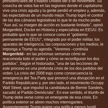
presidenciales de Estados Unidos del 8 de noviembre. Su
cosecha de votos fue en las regiones donde el capitalismo
vive una crisis aguda y la gente perdió el empleo y, además,
las expectativas de un mundo mejor. Trump logró el control
de las dos cámaras legislativas lo que le da mucho poder.
"Aun así, su margen de acción es bastante limitado", opinó
Morgenfeld, Doctor en Historia y especialista en EEUU. Es
probable que lo que se conoce como el "gobierno
permanente de EEUU", integrado por el poder militar, los
aparatos de inteligencia, las corporaciones y los medios, le
imponga a Trump su agenda. "Veremos –continúa
Morgenfeld
– en las próximas semanas cómo se
reacomoda todo el poder y cómo se reconfiguran los dos
partidos". Según el historiador, "una de las lecciones de
este proceso es una profunda crisis de los dos partidos del
orden. La crisis del 2008 trajo como consecuencia la
emergencia del Tea Party que provocó una disrupción en el
Partido Republicano y, por otro lado, el movimiento Occupy
Wall Street, que impulsó la candidatura de Bernie Sanders,
sacudió al Partido Demócrata". En ese sentido, el triunfo de
Trump debe verse como un emergente de esa crisis. En
política exterior se abren muchos interrogantes.
Aparentemente Trump quiere una política menos hostil