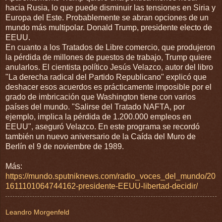
hacia Rusia, lo que puede disminuir las tensiones en Siria y
Europa del Este. Probablemente se abran opciones de un
mundo más multipolar. Donald Trump, presidente electo de
EEUU.
En cuanto a los Tratados de Libre comercio, que produjeron
la pérdida de millones de puestos de trabajo, Trump quiere
anularlos. El cientista político Jesús Velazco, autor del libro
"La derecha radical del Partido Republicano" explicó que
deshacer esos acuerdos es prácticamente imposible por el
grado de imbricación que Washington tiene con varios
países del mundo. "Salirse del Tratado NAFTA, por
ejemplo, implica la pérdida de 1.200.000 empleos en
EEUU", aseguró Velazco. En este programa se recordó
también un nuevo aniversario de la Caída del Muro de
Berlín el 9 de noviembre de 1989.
Más:
https://mundo.sputniknews.com/radio_voces_del_mundo/20
1611101064744162-presidente-EEUU-libertad-decidir/
Leandro Morgenfeld