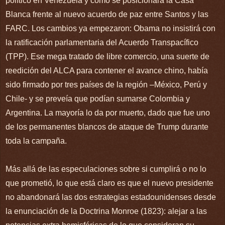
político en Venezuela y cómo se posicionará la Casa
Blanca frente al nuevo acuerdo de paz entre Santos y las
FARC. Los cambios ya empezaron: Obama no insistirá con
la ratificación parlamentaria del Acuerdo Transpacífico
(TPP). Ese mega tratado de libre comercio, una suerte de
reedición del ALCA para contener el avance chino, había
sido firmado por tres países de la región –México, Perú y
Chile- y se preveía que podían sumarse Colombia y
Argentina. La mayoría lo da por muerto, dado que fue uno
de los permanentes blancos de ataque de Trump durante
toda la campaña.
Más allá de las especulaciones sobre si cumplirá o no lo
que prometió, lo que está claro es que el nuevo presidente
no abandonará las dos estrategias estadounidenses desde
la enunciación de la Doctrina Monroe (1823): alejar a las