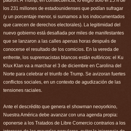
padrón. A Trump, en consecuencia, lo eligió sólo el 25% de
los 231 millones de estadounidenses que podían sufragar
(y un porcentaje menor, si sumamos a los indocumentados
que carecen de derechos electorales). La legitimidad del
nuevo gobierno está desafiada por miles de manifestantes
que se lanzaron a las calles apenas horas después de
conocerse el resultado de los comicios. En la vereda de
enfrente, los supremacistas blancos están eufóricos: el Ku
Klux Klan va a marchar el 3 de diciembre en Carolina del
Norte para celebrar el triunfo de Trump. Se avizoran fuertes
conflictos sociales, en un contexto de agudización de las
tensiones raciales.
Ante el descrédito que genera el
showman
neoyorkino,
Nuestra América debe avanzar con una agenda propia:
oponerse a los Tratados de Libre Comercio contrarios a los